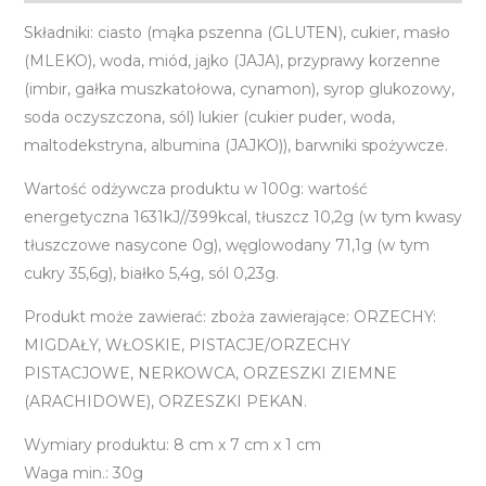
Składniki: ciasto (mąka pszenna (GLUTEN), cukier, masło
(MLEKO), woda, miód, jajko (JAJA), przyprawy korzenne
(imbir, gałka muszkatołowa, cynamon), syrop glukozowy,
soda oczyszczona, sól) lukier (cukier puder, woda,
maltodekstryna, albumina (JAJKO)), barwniki spożywcze.
Wartość odżywcza produktu w 100g: wartość
energetyczna 1631kJ//399kcal, tłuszcz 10,2g (w tym kwasy
tłuszczowe nasycone 0g), węglowodany 71,1g (w tym
cukry 35,6g), białko 5,4g, sól 0,23g.
Produkt może zawierać: zboża zawierające: ORZECHY:
MIGDAŁY, WŁOSKIE, PISTACJE/ORZECHY
PISTACJOWE, NERKOWCA, ORZESZKI ZIEMNE
(ARACHIDOWE), ORZESZKI PEKAN.
Wymiary produktu: 8 cm x 7 cm x 1 cm
Waga min.: 30g