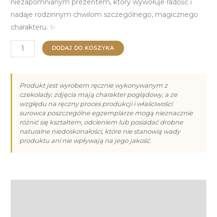
niezapomnianym prezentem, który wywołuje radość i
nadaje rodzinnym chwilom szczególnego, magicznego
charakteru.
✨
ilość
DODAJ DO KOSZYKA
Piernik
na
Boże
Produkt jest wyrobem ręcznie wykonywanym z
czekolady; zdjęcia mają charakter poglądowy, a ze
Narodzenie
względu na ręczny proces produkcji i właściwości
-
surowca poszczególne egzemplarze mogą nieznacznie
Ciastek
różnić się kształtem, odcieniem lub posiadać drobne
naturalne niedoskonałości, które nie stanowią wady
IV
produktu ani nie wpływają na jego jakość.
(30g)
Opis
Informacje dodatkowe