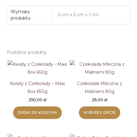
Wymiary
6 cm x 6 cm x 1 cm
produktu:
Podobne produkty
Kwiaty z Czekolady – Maxi
Czekolada Mleczna z
Box 650g
Malinami 80g
250,00
zł
29,00
zł
Ten
DODAJ DO KOSZYKA
WYBIERZ OPCJE
produk
ma
wiele