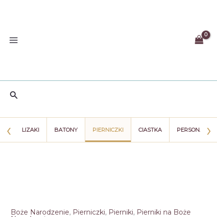
Przejdź
do
treści
Szukaj
‹
›
ZIE
LIZAKI
BATONY
PIERNICZKI
CIASTKA
PERSONALIZA
Boże Narodzenie
,
Pierniczki
,
Pierniki
,
Pierniki na Boże