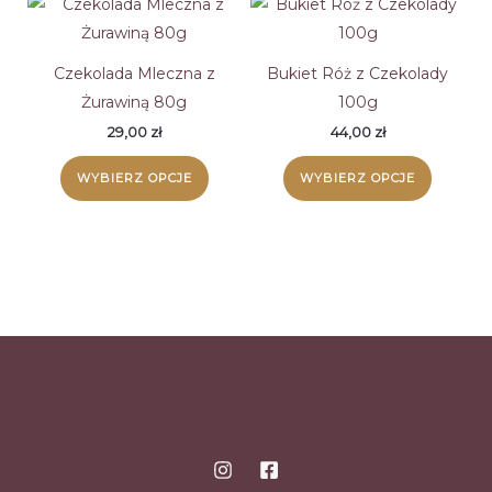
wariant
Opcje
można
Czekolada Mleczna z
Bukiet Róż z Czekolady
wybrać
Żurawiną 80g
100g
na
29,00
zł
44,00
zł
stronie
Ten
Ten
WYBIERZ OPCJE
WYBIERZ OPCJE
produk
produkt
produk
ma
ma
wiele
wiele
wariantów.
wariant
Opcje
Opcje
można
można
wybrać
wybrać
na
na
stronie
stronie
produktu
produk