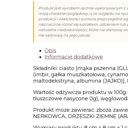
Nauczyciela
II
Produkt jest wyrobem ręcznie wykonywanym z c
mają charakter poglądowy, a ze względu na ręc
(50g)
produkcji i właściwości surowca poszczególne 
nieznacznie różnić się kształtem, odcieniem lub
naturalne niedoskonałości, które nie stanowią w
nie wpływają na jego jakość.
Opis
Informacje dodatkowe
Składniki: ciasto (mąka pszenna (GL
(imbir, gałka muszkatołowa, cynamon)
maltodekstryna, albumina (JAJKO)),
Wartość odżywcza produktu w 100g: w
tłuszczowe nasycone 0g), węglowodany
Produkt może zawierać: zboża zaw
NERKOWCA, ORZESZKI ZIEMNE (AR
Wymiary produktu: 8 cm x 8 cm x 1 