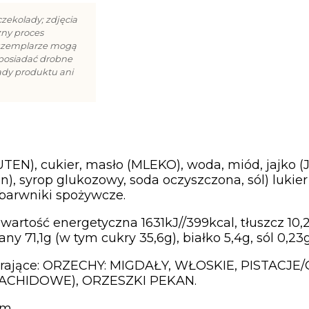
zekolady; zdjęcia
zny proces
egzemplarze mogą
 posiadać drobne
ady produktu ani
UTEN), cukier, masło (MLEKO), woda, miód, jajko 
, syrop glukozowy, soda oczyszczona, sól) lukier
 barwniki spożywcze.
artość energetyczna 1631kJ//399kcal, tłuszcz 10
 71,1g (w tym cukry 35,6g), białko 5,4g, sól 0,23g
ierające: ORZECHY: MIGDAŁY, WŁOSKIE, PISTACJ
ACHIDOWE), ORZESZKI PEKAN.
cm