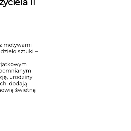
yciela II
i z motywami
dzieło sztuki –
wyjątkowym
zapomnianym
ję, urodziny
ch, dodają
nowią świetną