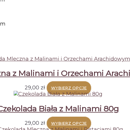
 cm
zna z Malinami i Orzechami Arac
Ten
29,00
zł
WYBIERZ OPCJE
produkt
ma
wiele
Czekolada Biała z Malinami 80g
wariantów.
Opcje
Ten
29,00
zł
WYBIERZ OPCJE
można
produkt