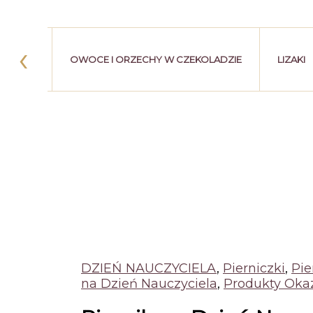
‹
HERBATA
OWOCE I ORZECHY W CZEKOLADZIE
LIZAKI
DZIEŃ NAUCZYCIELA
,
Pierniczki
,
Pie
na Dzień Nauczyciela
,
Produkty Oka