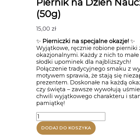
Piernik na Dzień Naucz
(50g)
15,00
zł
✨
Pierniczki na specjalne okazje!
✨
Wyjątkowe, ręcznie robione piernik
okazjonalnymi. Każdy z nich to małe 
słodki upominek dla najbliższych!
Połączenie tradycyjnego smaku z 
motywem sprawia, że stają się nie
prezentem. Doskonałe na każdą okaz
czy święta – zawsze wywołują uśmie
chwili wyjątkowego charakteru i sta
pamiątkę!
ilość
Piernik
DODAJ DO KOSZYKA
na
Dzień