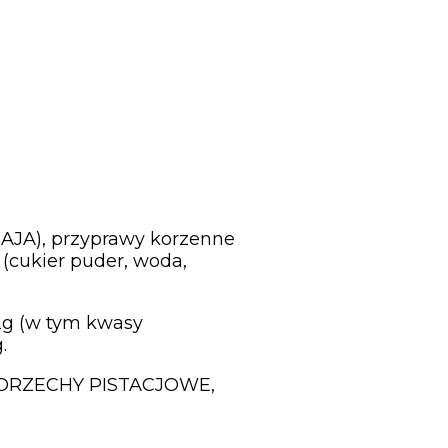
(JAJA), przyprawy korzenne
 (cukier puder, woda,
,2g (w tym kwasy
.
E/ORZECHY PISTACJOWE,