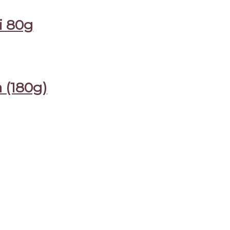
i 80g
 (180g)