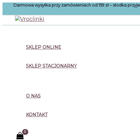
Przejdź
Darmowa wysyłka przy zamówieniach od 159 zł – słodka przy
do
treści
Szukaj
SKLEP ONLINE
SKLEP STACJONARNY
O NAS
KONTAKT