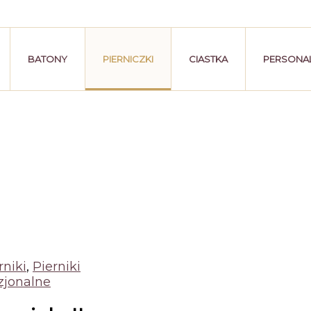
BATONY
PIERNICZKI
CIASTKA
PERSONAL
rniki
,
Pierniki
zjonalne