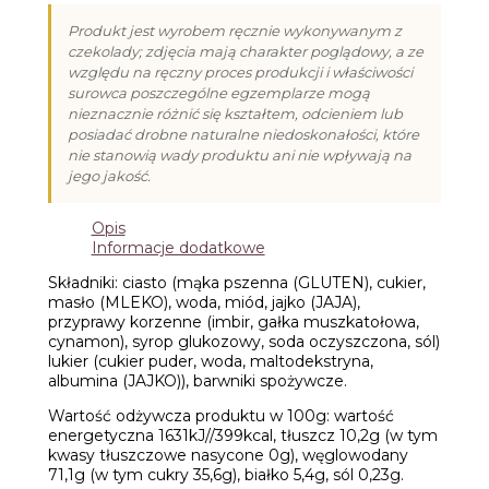
(24g)
Produkt jest wyrobem ręcznie wykonywanym z
czekolady; zdjęcia mają charakter poglądowy, a ze
względu na ręczny proces produkcji i właściwości
surowca poszczególne egzemplarze mogą
nieznacznie różnić się kształtem, odcieniem lub
posiadać drobne naturalne niedoskonałości, które
nie stanowią wady produktu ani nie wpływają na
jego jakość.
Opis
Informacje dodatkowe
Składniki: ciasto (mąka pszenna (GLUTEN), cukier,
masło (MLEKO), woda, miód, jajko (JAJA),
przyprawy korzenne (imbir, gałka muszkatołowa,
cynamon), syrop glukozowy, soda oczyszczona, sól)
lukier (cukier puder, woda, maltodekstryna,
albumina (JAJKO)), barwniki spożywcze.
Wartość odżywcza produktu w 100g: wartość
energetyczna 1631kJ//399kcal, tłuszcz 10,2g (w tym
kwasy tłuszczowe nasycone 0g), węglowodany
71,1g (w tym cukry 35,6g), białko 5,4g, sól 0,23g.