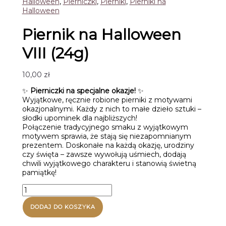
Halloween
,
Pierniczki
,
Pierniki
,
Pierniki na
Halloween
Piernik na Halloween
VIII (24g)
10,00
zł
✨
Pierniczki na specjalne okazje!
✨
Wyjątkowe, ręcznie robione pierniki z motywami
okazjonalnymi. Każdy z nich to małe dzieło sztuki –
słodki upominek dla najbliższych!
Połączenie tradycyjnego smaku z wyjątkowym
motywem sprawia, że stają się niezapomnianym
prezentem. Doskonałe na każdą okazję, urodziny
czy święta – zawsze wywołują uśmiech, dodają
chwili wyjątkowego charakteru i stanowią świetną
pamiątkę!
ilość
Piernik
na
DODAJ DO KOSZYKA
Halloween
VIII