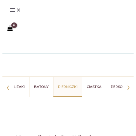
Przejdź
do
treści
Szukaj
‹
›
ZIE
LIZAKI
BATONY
PIERNICZKI
CIASTKA
PERSONALIZA