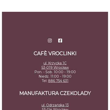
stronie
produktu
CAFÈ VROCLINKI
ul. Krzycka 1C
53-019 Wrocław
Pon. - Sob. 10:00 - 19:00
Niedz. 11:00 - 19:00
Tel:
886 754 631
MANUFAKTURA CZEKOLADY
ul. Odrzańska 13
53-114 Wrocław