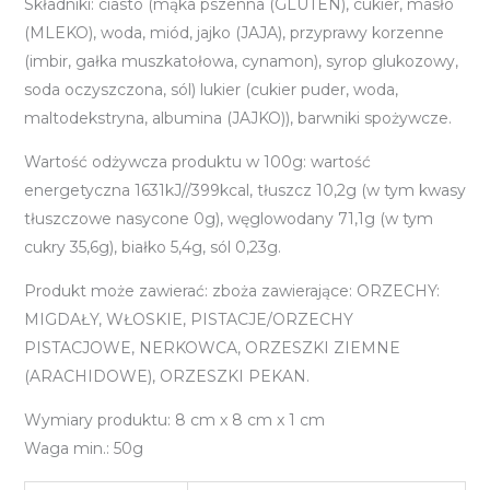
Składniki: ciasto (mąka pszenna (GLUTEN), cukier, masło
(MLEKO), woda, miód, jajko (JAJA), przyprawy korzenne
(imbir, gałka muszkatołowa, cynamon), syrop glukozowy,
soda oczyszczona, sól) lukier (cukier puder, woda,
maltodekstryna, albumina (JAJKO)), barwniki spożywcze.
Wartość odżywcza produktu w 100g: wartość
energetyczna 1631kJ//399kcal, tłuszcz 10,2g (w tym kwasy
tłuszczowe nasycone 0g), węglowodany 71,1g (w tym
cukry 35,6g), białko 5,4g, sól 0,23g.
Produkt może zawierać: zboża zawierające: ORZECHY:
MIGDAŁY, WŁOSKIE, PISTACJE/ORZECHY
PISTACJOWE, NERKOWCA, ORZESZKI ZIEMNE
(ARACHIDOWE), ORZESZKI PEKAN.
Wymiary produktu: 8 cm x 8 cm x 1 cm
Waga min.: 50g