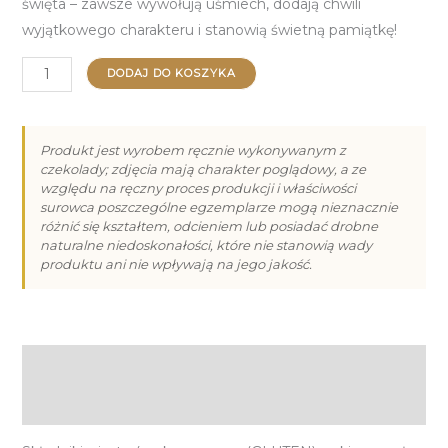
święta – zawsze wywołują uśmiech, dodają chwili
wyjątkowego charakteru i stanowią świetną pamiątkę!
ilość
DODAJ DO KOSZYKA
Piernik
na
Halloween
Produkt jest wyrobem ręcznie wykonywanym z
czekolady; zdjęcia mają charakter poglądowy, a ze
III
względu na ręczny proces produkcji i właściwości
(50g)
surowca poszczególne egzemplarze mogą nieznacznie
różnić się kształtem, odcieniem lub posiadać drobne
naturalne niedoskonałości, które nie stanowią wady
produktu ani nie wpływają na jego jakość.
Opis
Informacje dodatkowe