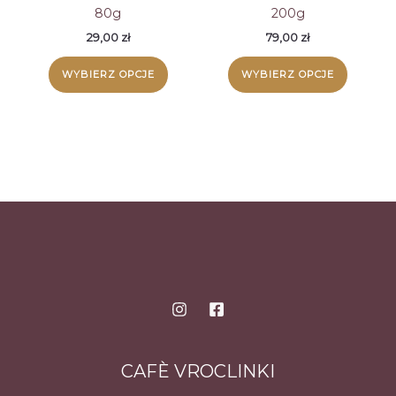
80g
200g
29,00
zł
79,00
zł
Ten
Ten
WYBIERZ OPCJE
WYBIERZ OPCJE
produkt
produk
ma
ma
wiele
wiele
wariantów.
wariant
Opcje
Opcje
można
można
wybrać
wybrać
na
na
stronie
stronie
produktu
produk
CAFÈ VROCLINKI