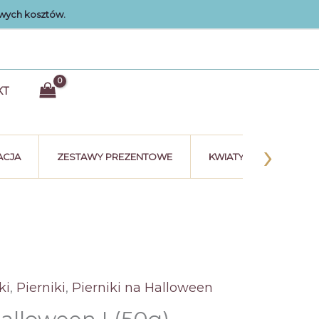
wych kosztów.
KT
›
ACJA
ZESTAWY PREZENTOWE
KWIATY Z CZEKOLADY
ki
,
Pierniki
,
Pierniki na Halloween