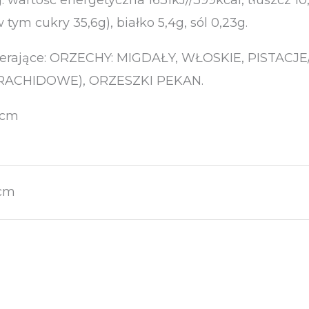
tym cukry 35,6g), białko 5,4g, sól 0,23g.
wierające: ORZECHY: MIGDAŁY, WŁOSKIE, PISTAC
RACHIDOWE), ORZESZKI PEKAN.
 cm
 cm