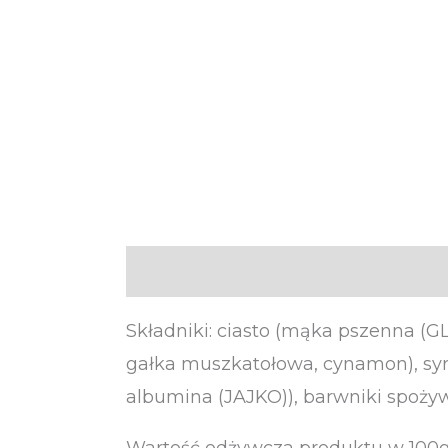
Opis
Informacje dodatkowe
Składniki: ciasto (mąka pszenna (G
gałka muszkatołowa, cynamon), syro
albumina (JAJKO)), barwniki spoży
Wartość odżywcza produktu w 100g: 