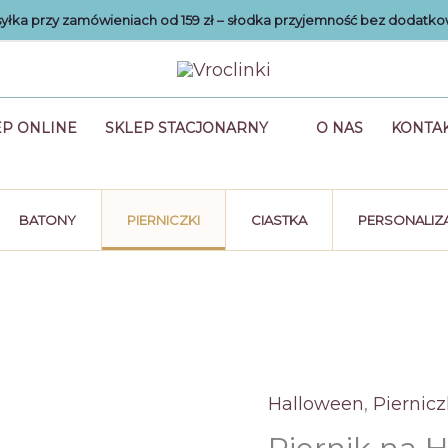
łka przy zamówieniach od 159 zł – słodka przyjemność bez dodatko
EP ONLINE
SKLEP STACJONARNY
O NAS
KONTA
BATONY
PIERNICZKI
CIASTKA
PERSONALIZ
Halloween
,
Piernicz