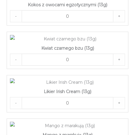
Kokos z owocami egzotycznymi (13g)
-
+
Kwiat czarnego bzu (13g)
-
+
Likier Irish Cream (13g)
-
+
Mango z marakują (13g)