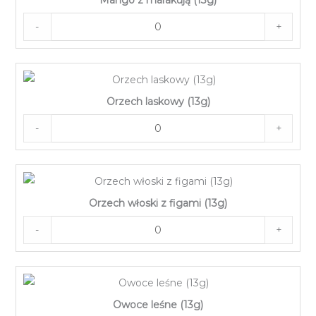
-
+
Orzech laskowy (13g)
-
+
Orzech włoski z figami (13g)
-
+
Owoce leśne (13g)