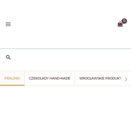
Przejdź
do
treści
Szukaj
›
PRALINKI
CZEKOLADY HAND-MADE
WROCŁAWSKIE PRODUKTY