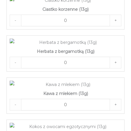
Ciastko korzenne (13g)
-
+
Herbata z bergamotką (13g)
-
+
Kawa z mlekiem (13g)
-
+