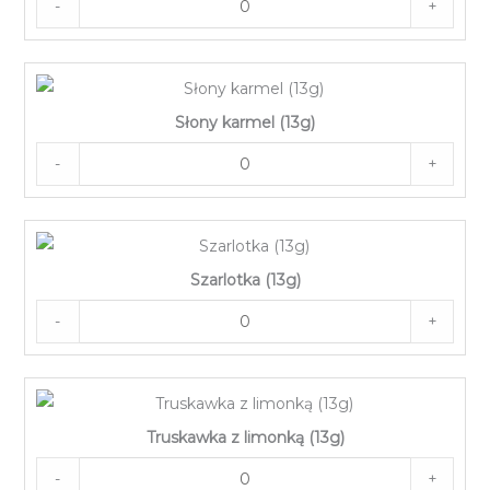
-
+
Słony karmel (13g)
-
+
Szarlotka (13g)
-
+
Truskawka z limonką (13g)
-
+