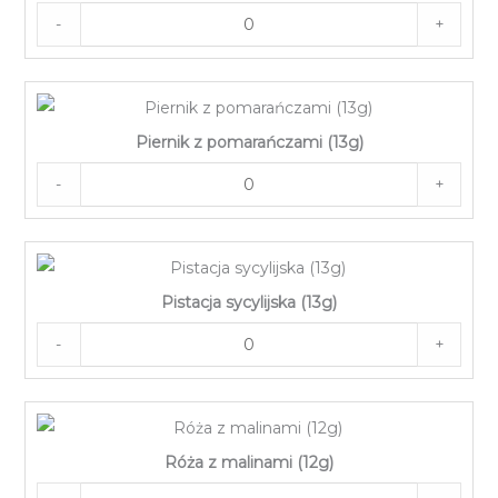
-
+
Piernik z pomarańczami (13g)
-
+
Pistacja sycylijska (13g)
-
+
Róża z malinami (12g)