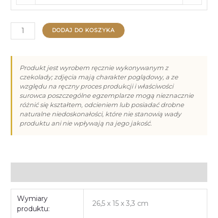
ilość
DODAJ DO KOSZYKA
Praliny
Deluxe
-
Produkt jest wyrobem ręcznie wykonywanym z
czekolady; zdjęcia mają charakter poglądowy, a ze
12
względu na ręczny proces produkcji i właściwości
surowca poszczególne egzemplarze mogą nieznacznie
różnić się kształtem, odcieniem lub posiadać drobne
naturalne niedoskonałości, które nie stanowią wady
produktu ani nie wpływają na jego jakość.
Informacje dodatkowe
Wymiary
26,5 x 15 x 3,3 cm
produktu: