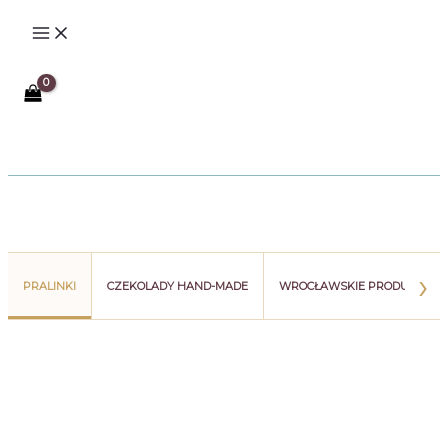
Przejdź
do
treści
Szukaj
›
PRALINKI
CZEKOLADY HAND-MADE
WROCŁAWSKIE PRODUKTY