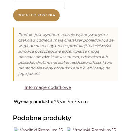
z
ilość
limonką
Praliny
(13g)
na
DODAJ DO KOSZYKA
Boże
Narodzenie
-
Produkt jest wyrobem ręcznie wykonywanym z
12
czekolady; zdjęcia mają charakter poglądowy, a ze
względu na ręczny proces produkcji i właściwości
surowca poszczególne egzemplarze mogą
nieznacznie różnić się kształtem, odcieniem lub
posiadać drobne naturalne niedoskonałości, które
nie stanowią wady produktu ani nie wpływają na
jego jakość.
Informacje dodatkowe
Wymiary produktu:
26,5 x 15 x 3,3 cm
Podobne produkty