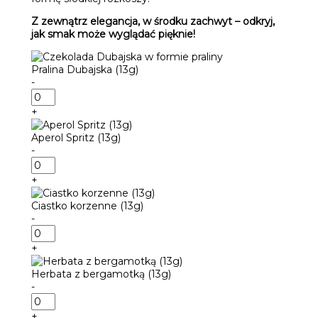
Z zewnątrz elegancja, w środku zachwyt – odkryj,
jak smak może wyglądać pięknie!
Pralina Dubajska (13g)
-
ilość
Pralina
+
Dubajska
(13g)
Aperol Spritz (13g)
-
ilość
Aperol
+
Spritz
(13g)
Ciastko korzenne (13g)
-
ilość
Ciastko
+
korzenne
(13g)
Herbata z bergamotką (13g)
-
ilość
Herbata
+