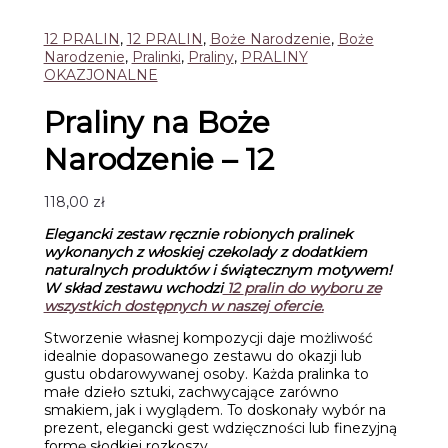
12 PRALIN
,
12 PRALIN
,
Boże Narodzenie
,
Boże
Narodzenie
,
Pralinki
,
Praliny
,
PRALINY
OKAZJONALNE
Praliny na Boże
Narodzenie – 12
118,00
zł
Elegancki zestaw ręcznie robionych pralinek
wykonanych z włoskiej czekolady
z dodatkiem
naturalnych produktów i świątecznym motywem!
W skład zestawu wchodzi
12
pralin do wyboru ze
wszystkich dostępnych w naszej ofercie.
Stworzenie własnej kompozycji daje możliwość
idealnie dopasowanego zestawu do okazji lub
gustu obdarowywanej osoby. Każda pralinka to
małe dzieło sztuki, zachwycające zarówno
smakiem, jak i wyglądem. To doskonały wybór na
prezent, elegancki gest wdzięczności lub finezyjną
formę słodkiej rozkoszy.