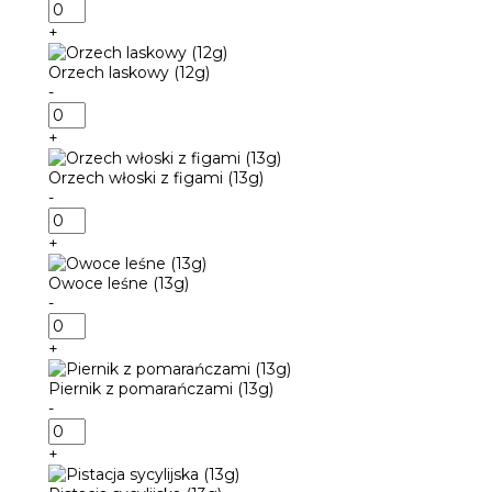
ilość
Mango
+
z
marakują
Orzech laskowy (12g)
(13g)
-
ilość
Orzech
+
laskowy
(12g)
Orzech włoski z figami (13g)
-
ilość
Orzech
+
włoski
z
Owoce leśne (13g)
figami
-
(13g)
ilość
Owoce
+
leśne
(13g)
Piernik z pomarańczami (13g)
-
ilość
Piernik
+
z
pomarańczami