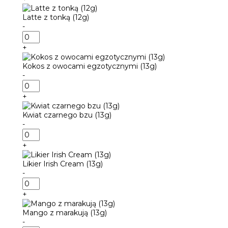
z
bergamotką
Latte z tonką (12g)
(13g)
-
ilość
Latte
+
z
tonką
Kokos z owocami egzotycznymi (13g)
(12g)
-
ilość
Kokos
+
z
owocami
Kwiat czarnego bzu (13g)
egzotycznymi
-
(13g)
ilość
Kwiat
+
czarnego
bzu
Likier Irish Cream (13g)
(13g)
-
ilość
Likier
+
Irish
Cream
Mango z marakują (13g)
(13g)
-