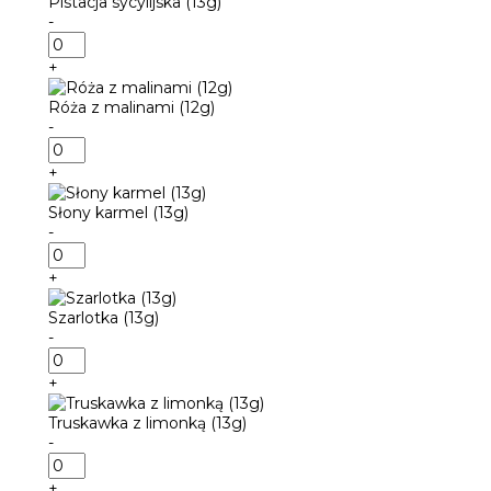
Pistacja sycylijska (13g)
(13g)
-
ilość
Pistacja
+
sycylijska
(13g)
Róża z malinami (12g)
-
ilość
Róża
+
z
malinami
Słony karmel (13g)
(12g)
-
ilość
Słony
+
karmel
(13g)
Szarlotka (13g)
-
ilość
Szarlotka
+
(13g)
Truskawka z limonką (13g)
-
ilość
Truskawka
+