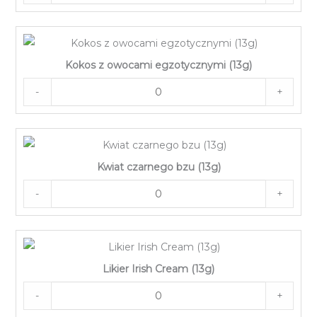
Kokos z owocami egzotycznymi (13g)
-
+
Kwiat czarnego bzu (13g)
-
+
Likier Irish Cream (13g)
-
+