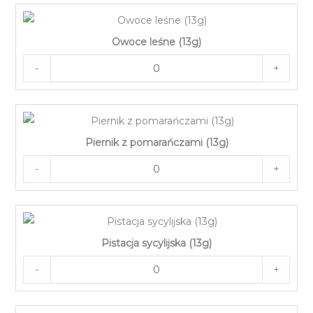
Owoce leśne (13g)
-
+
Piernik z pomarańczami (13g)
-
+
Pistacja sycylijska (13g)
-
+