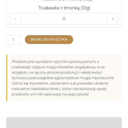
Truskawka z limonką (13g)
-
+
ilość
DODAJ DO KOSZYKA
Praliny
na
Boże
Produkt jest wyrobem ręcznie wykonywanym z
czekolady; zdjęcia mają charakter poglądowy, a ze
Narodzenie
względu na ręczny proces produkcji i właściwości
-
surowca poszczególne egzemplarze mogą nieznacznie
15
różnić się kształtem, odcieniem lub posiadać drobne
naturalne niedoskonałości, które nie stanowią wady
produktu ani nie wpływają na jego jakość.
Informacje dodatkowe