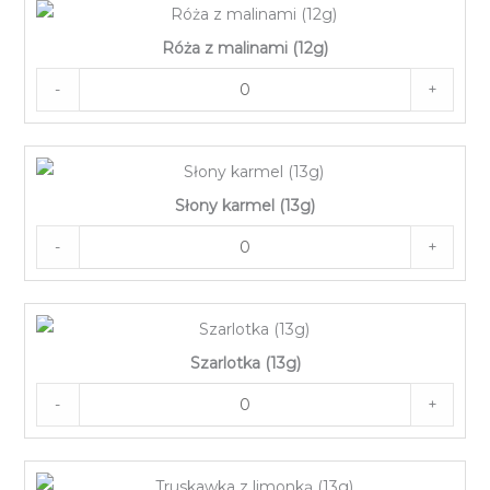
Róża z malinami (12g)
-
+
Słony karmel (13g)
-
+
Szarlotka (13g)
-
+