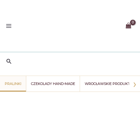
Przejdź
do
treści
Szukaj
›
PRALINKI
CZEKOLADY HAND-MADE
WROCŁAWSKIE PRODUKTY