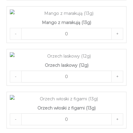
Mango z marakują (13g)
-
+
Orzech laskowy (12g)
-
+
Orzech włoski z figami (13g)
-
+