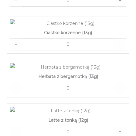
-
+
Ciastko korzenne (13g)
-
+
Herbata z bergamotką (13g)
-
+
Latte z tonką (12g)
-
+