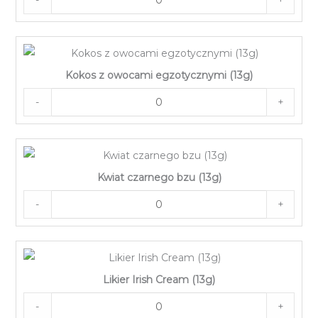
Kokos z owocami egzotycznymi (13g)
-
+
Kwiat czarnego bzu (13g)
-
+
Likier Irish Cream (13g)
-
+