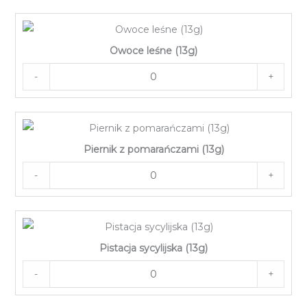
Owoce leśne (13g)
-
+
Piernik z pomarańczami (13g)
-
+
Pistacja sycylijska (13g)
-
+