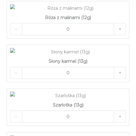
Róża z malinami (12g)
-
+
Słony karmel (13g)
-
+
Szarlotka (13g)
-
+