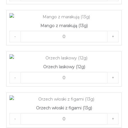
Mango z marakują (13g)
-
+
Orzech laskowy (12g)
-
+
Orzech włoski z figami (13g)
-
+