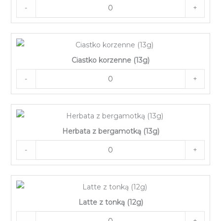
-
+
Ciastko korzenne (13g)
-
+
Herbata z bergamotką (13g)
-
+
Latte z tonką (12g)
-
+