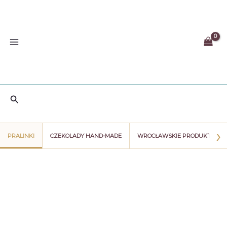
Przejdź
do
treści
Szukaj
›
PRALINKI
CZEKOLADY HAND-MADE
WROCŁAWSKIE PRODUKTY