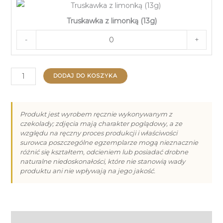
Truskawka z limonką (13g)
-
+
ilość
DODAJ DO KOSZYKA
Praliny
na
Dzień
Produkt jest wyrobem ręcznie wykonywanym z
czekolady; zdjęcia mają charakter poglądowy, a ze
Babci
względu na ręczny proces produkcji i właściwości
i
surowca poszczególne egzemplarze mogą nieznacznie
Dziadka
różnić się kształtem, odcieniem lub posiadać drobne
naturalne niedoskonałości, które nie stanowią wady
-
produktu ani nie wpływają na jego jakość.
18
Informacje dodatkowe