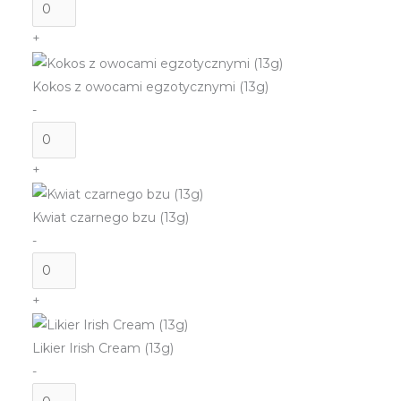
ilość
Latte
+
z
tonką
Kokos z owocami egzotycznymi (13g)
(12g)
-
ilość
Kokos
+
z
owocami
Kwiat czarnego bzu (13g)
egzotycznymi
-
(13g)
ilość
Kwiat
+
czarnego
bzu
Likier Irish Cream (13g)
(13g)
-
ilość