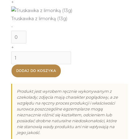
+
(13g)
Truskawka z limonką (13g)
-
ilość
Truskawka
+
z
ilość
limonką
Praliny
(13g)
na
DODAJ DO KOSZYKA
Dzień
Mamy
Produkt jest wyrobem ręcznie wykonywanym z
–
czekolady; zdjęcia mają charakter poglądowy, a ze
względu na ręczny proces produkcji i właściwości
18
surowca poszczególne egzemplarze mogą
nieznacznie różnić się kształtem, odcieniem lub
posiadać drobne naturalne niedoskonałości, które
nie stanowią wady produktu ani nie wpływają na
jego jakość.