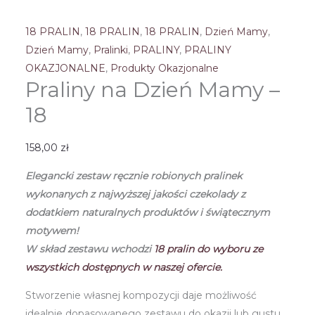
18 PRALIN
,
18 PRALIN
,
18 PRALIN
,
Dzień Mamy
,
Dzień Mamy
,
Pralinki
,
PRALINY
,
PRALINY
OKAZJONALNE
,
Produkty Okazjonalne
Praliny na Dzień Mamy –
18
158,00
zł
Elegancki zestaw ręcznie robionych pralinek
wykonanych z najwyższej jakości czekolady
z
dodatkiem naturalnych produktów i świątecznym
motywem!
W skład zestawu wchodzi
18
pralin do wyboru ze
wszystkich dostępnych w naszej ofercie.
Stworzenie własnej kompozycji daje możliwość
idealnie dopasowanego zestawu do okazji lub gustu