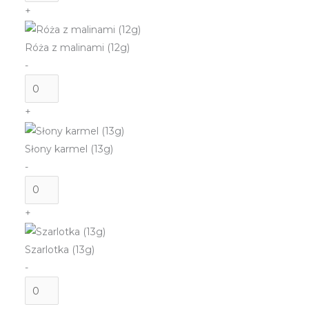
Pistacja
+
sycylijska
(13g)
Róża z malinami (12g)
-
ilość
Róża
+
z
malinami
Słony karmel (13g)
(12g)
-
ilość
Słony
+
karmel
(13g)
Szarlotka (13g)
-
ilość
Szarlotka