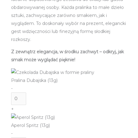
obdarowywanej osoby. Każda pralinka to małe dzieło
sztuki, zachwycające zarówno smakiem, jak i
wyglądem. To doskonały wybór na prezent, elegancki
gest wdzięczności lub finezyjną formę słodkiej
rozkoszy.
Z zewnątrz elegancja, w środku zachwyt – odkryj, jak
smak może wyglądać pięknie!
Pralina Dubajska (13g)
-
ilość
Pralina
+
Dubajska
(13g)
Aperol Spritz (13g)
-