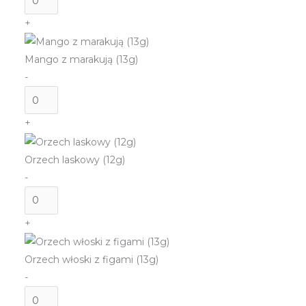
Likier
+
Irish
Cream
Mango z marakują (13g)
(13g)
-
ilość
Mango
+
z
marakują
Orzech laskowy (12g)
(13g)
-
ilość
Orzech
+
laskowy
(12g)
Orzech włoski z figami (13g)
-
ilość