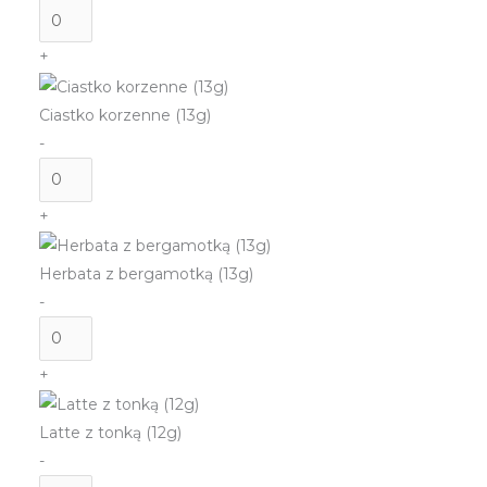
ilość
Aperol
+
Spritz
(13g)
Ciastko korzenne (13g)
-
ilość
Ciastko
+
korzenne
(13g)
Herbata z bergamotką (13g)
-
ilość
Herbata
+
z
bergamotką
Latte z tonką (12g)
(13g)
-