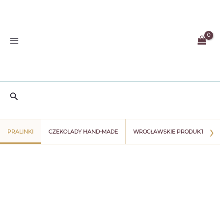
Przejdź
do
treści
Szukaj
›
PRALINKI
CZEKOLADY HAND-MADE
WROCŁAWSKIE PRODUKTY