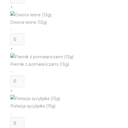
Orzech
+
włoski
z
Owoce leśne (13g)
figami
-
(13g)
ilość
Owoce
+
leśne
(13g)
Piernik z pomarańczami (13g)
-
ilość
Piernik
+
z
pomarańczami
Pistacja sycylijska (13g)
(13g)
-
ilość