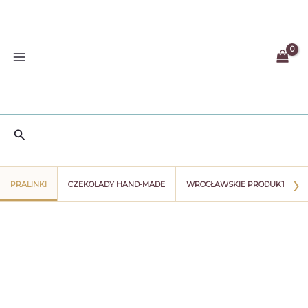
Przejdź
do
treści
Szukaj
›
PRALINKI
CZEKOLADY HAND-MADE
WROCŁAWSKIE PRODUKTY