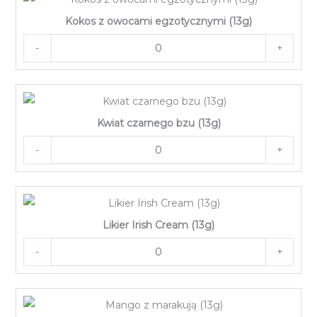
Kokos z owocami egzotycznymi (13g)
-
+
Kwiat czarnego bzu (13g)
-
+
Likier Irish Cream (13g)
-
+