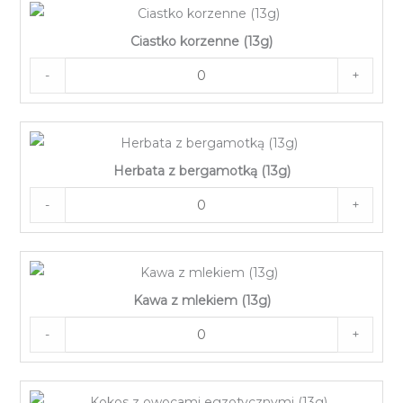
Ciastko korzenne (13g)
-
+
Herbata z bergamotką (13g)
-
+
Kawa z mlekiem (13g)
-
+