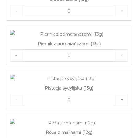
-
+
Piernik z pomarańczami (13g)
-
+
Pistacja sycylijska (13g)
-
+
Róża z malinami (12g)