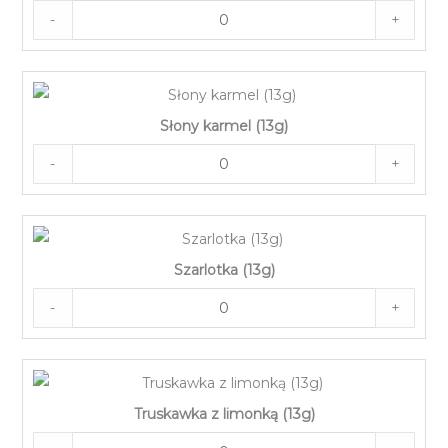
-
+
Słony karmel (13g)
-
+
Szarlotka (13g)
-
+
Truskawka z limonką (13g)