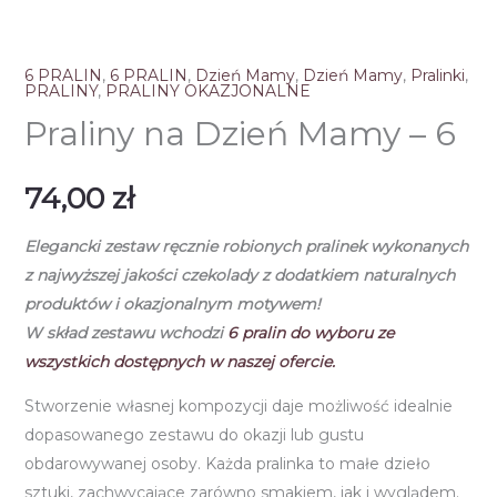
6 PRALIN
,
6 PRALIN
,
Dzień Mamy
,
Dzień Mamy
,
Pralinki
,
PRALINY
,
PRALINY OKAZJONALNE
Praliny na Dzień Mamy – 6
74,00
zł
Elegancki zestaw ręcznie robionych pralinek
wykonanych
z najwyższej jakości czekolady
z dodatkiem naturalnych
produktów i okazjonalnym motywem!
W skład zestawu wchodzi
6
pralin do wyboru ze
wszystkich dostępnych w naszej ofercie.
Stworzenie własnej kompozycji daje możliwość idealnie
dopasowanego zestawu do okazji lub gustu
obdarowywanej osoby. Każda pralinka to małe dzieło
sztuki, zachwycające zarówno smakiem, jak i wyglądem.