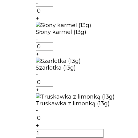
-
ilość
Róża
+
z
malinami
Słony karmel (13g)
(12g)
-
ilość
Słony
+
karmel
(13g)
Szarlotka (13g)
-
ilość
Szarlotka
+
(13g)
Truskawka z limonką (13g)
-
ilość
Truskawka
+
z
ilość
limonką