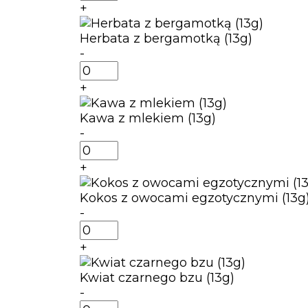
Ciastko
+
korzenne
(13g)
Herbata z bergamotką (13g)
-
ilość
Herbata
+
z
bergamotką
Kawa z mlekiem (13g)
(13g)
-
ilość
Kawa
+
z
mlekiem
Kokos z owocami egzotycznymi (13g
(13g)
-
ilość
Kokos
+
z
owocami
Kwiat czarnego bzu (13g)
egzotycznymi
-
(13g)
ilość