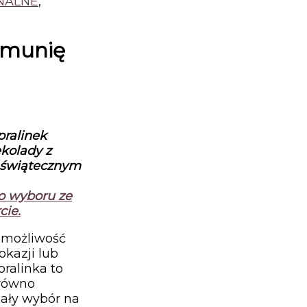
NALNE
,
Komunię
pralinek
ekolady
z
 świątecznym
do wyboru ze
cie.
 możliwość
kazji lub
ralinka to
arówno
ały wybór na