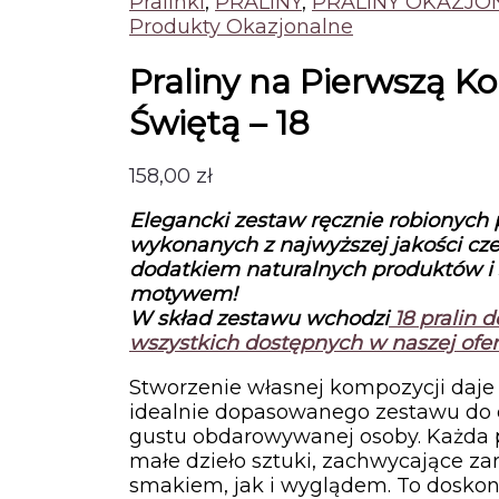
Pralinki
,
PRALINY
,
PRALINY OKAZJO
Produkty Okazjonalne
Praliny na Pierwszą 
Świętą – 18
158,00
zł
Elegancki zestaw ręcznie robionych 
wykonanych z najwyższej jakości cz
dodatkiem naturalnych produktów i
motywem!
W skład zestawu wchodzi
18
pralin 
wszystkich dostępnych w naszej ofer
Stworzenie własnej kompozycji daje
idealnie dopasowanego zestawu do o
gustu obdarowywanej osoby. Każda p
małe dzieło sztuki, zachwycające z
smakiem, jak i wyglądem. To doskon