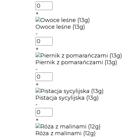
ilość
Orzech
+
włoski
z
Owoce leśne (13g)
figami
-
(13g)
ilość
Owoce
+
leśne
(13g)
Piernik z pomarańczami (13g)
-
ilość
Piernik
+
z
pomarańczami
Pistacja sycylijska (13g)
(13g)
-
ilość
Pistacja
+
sycylijska
(13g)
Róża z malinami (12g)