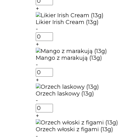
Kwiat
+
czarnego
bzu
Likier Irish Cream (13g)
(13g)
-
ilość
Likier
+
Irish
Cream
Mango z marakują (13g)
(13g)
-
ilość
Mango
+
z
marakują
Orzech laskowy (13g)
(13g)
-
ilość
Orzech
+
laskowy
(13g)
Orzech włoski z figami (13g)
-