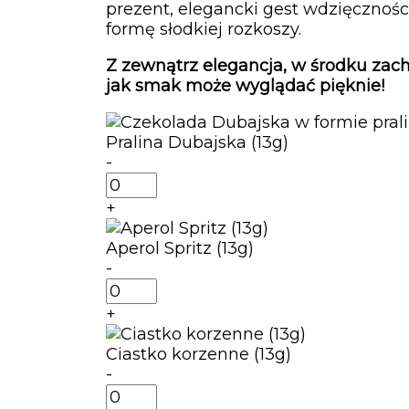
prezent, elegancki gest wdzięczności
formę słodkiej rozkoszy.
Z zewnątrz elegancja, w środku zach
jak smak może wyglądać pięknie!
Pralina Dubajska (13g)
-
ilość
Pralina
+
Dubajska
(13g)
Aperol Spritz (13g)
-
ilość
Aperol
+
Spritz
(13g)
Ciastko korzenne (13g)
-
ilość