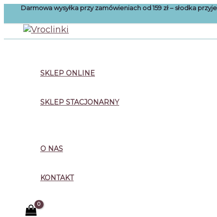
Przejdź
Darmowa wysyłka przy zamówieniach od 159 zł – słodka przy
do
treści
Szukaj
SKLEP ONLINE
SKLEP STACJONARNY
O NAS
KONTAKT