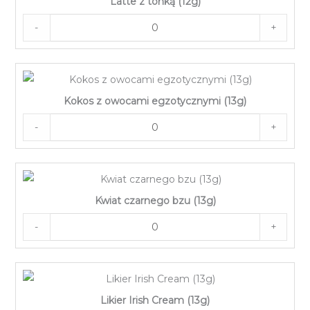
Latte z tonką (12g)
-
+
Kokos z owocami egzotycznymi (13g)
-
+
Kwiat czarnego bzu (13g)
-
+
Likier Irish Cream (13g)