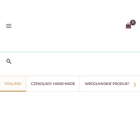
Przejdź
do
treści
Szukaj
›
PRALINKI
CZEKOLADY HAND-MADE
WROCŁAWSKIE PRODUKTY