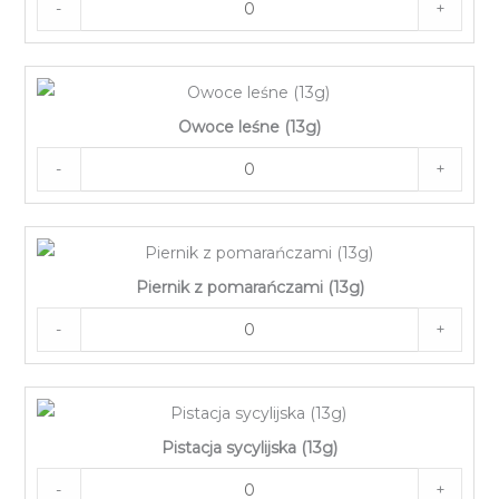
-
+
Owoce leśne (13g)
-
+
Piernik z pomarańczami (13g)
-
+
Pistacja sycylijska (13g)
-
+