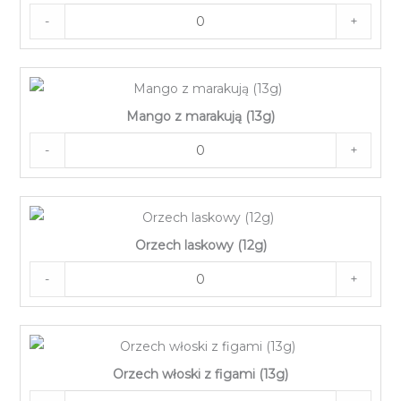
-
+
Mango z marakują (13g)
-
+
Orzech laskowy (12g)
-
+
Orzech włoski z figami (13g)