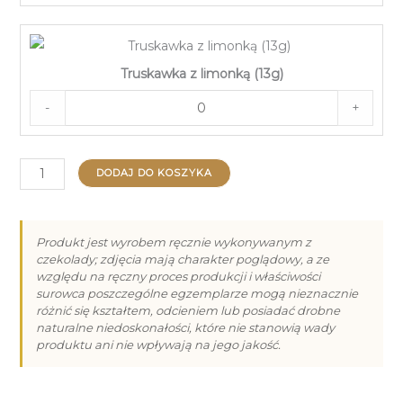
Truskawka z limonką (13g)
-
+
ilość
DODAJ DO KOSZYKA
Praliny
na
Pierwszą
Produkt jest wyrobem ręcznie wykonywanym z
czekolady; zdjęcia mają charakter poglądowy, a ze
Komunię
względu na ręczny proces produkcji i właściwości
Świętą
surowca poszczególne egzemplarze mogą nieznacznie
–
różnić się kształtem, odcieniem lub posiadać drobne
naturalne niedoskonałości, które nie stanowią wady
18
produktu ani nie wpływają na jego jakość.