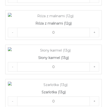
Róża z malinami (12g)
-
+
Słony karmel (13g)
-
+
Szarlotka (13g)
-
+