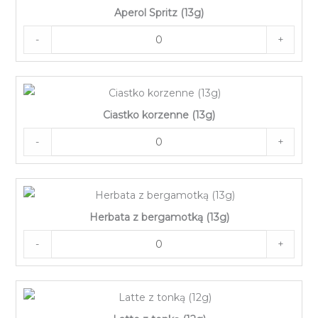
Aperol Spritz (13g)
-
+
Ciastko korzenne (13g)
-
+
Herbata z bergamotką (13g)
-
+