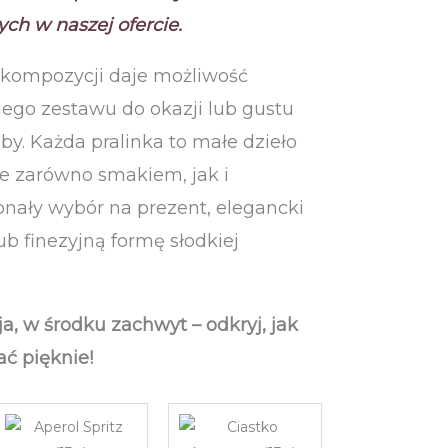
ch w naszej ofercie.
 kompozycji daje możliwość
ego zestawu do okazji lub gustu
y. Każda pralinka to małe dzieło
ce zarówno smakiem, jak i
nały wybór na prezent, elegancki
ub finezyjną formę słodkiej
a, w środku zachwyt – odkryj, jak
ć pięknie!