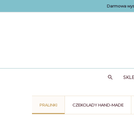
Przejdź
Darmowa wysy
do
treści
Szukaj
SKL
PRALINKI
CZEKOLADY HAND-MADE