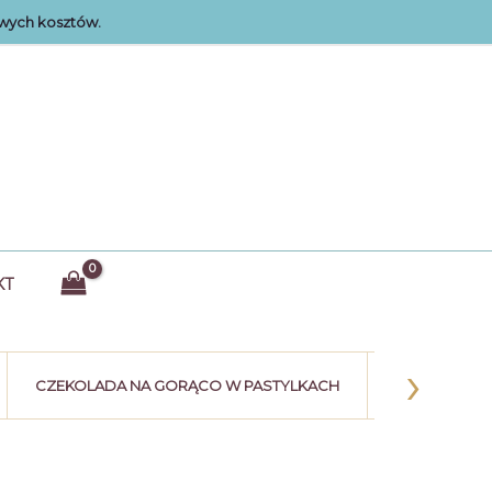
wych kosztów.
KT
›
CZEKOLADA NA GORĄCO W PASTYLKACH
KULE CZEK