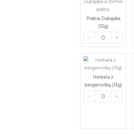
Pralina Dubajska
(13g)
-
+
Herbata z
bergamotką (13g)
-
+