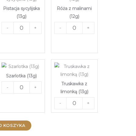
Pistacja sycylijska
Róża z malinami
(13g)
(12g)
-
+
-
+
Szarlotka (13g)
Truskawka z
-
+
limonką (13g)
-
+
O KOSZYKA