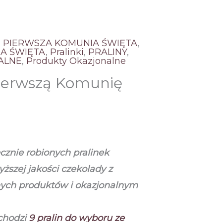
,
PIERWSZA KOMUNIA ŚWIĘTA
,
A ŚWIĘTA
,
Pralinki
,
PRALINY
,
ALNE
,
Produkty Okazjonalne
Pierwszą Komunię
cznie robionych pralinek
szej jakości czekolady z
ych produktów i okazjonalnym
chodzi
9
pralin do wyboru ze