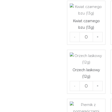
Kwiat czarnego
bzu (13g)
-
+
Orzech laskowy
(12g)
-
+