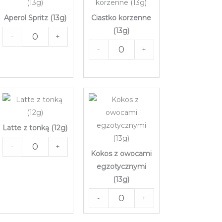
Aperol Spritz (13g)
Ciastko korzenne
(13g)
-
+
-
+
Latte z tonką (12g)
-
+
Kokos z owocami
egzotycznymi
(13g)
-
+