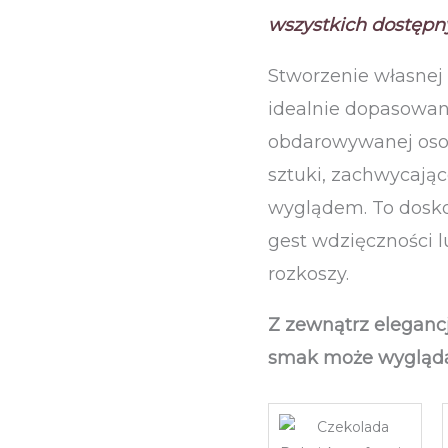
wszystkich dostępny
Stworzenie własnej
idealnie dopasowan
obdarowywanej osob
sztuki, zachwycają
wyglądem. To dosko
gest wdzięczności l
rozkoszy.
Z zewnątrz elegancj
smak może wygląda