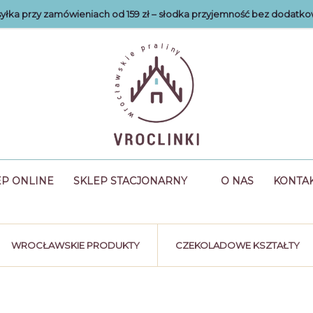
łka przy zamówieniach od 159 zł – słodka przyjemność bez dodatko
EP ONLINE
SKLEP STACJONARNY
O NAS
KONTA
WROCŁAWSKIE PRODUKTY
CZEKOLADOWE KSZTAŁTY