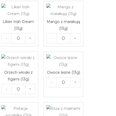
Likier Irish Cream
Mango z marakują
(13g)
(13g)
-
+
-
+
Orzech włoski z
Owoce leśne (13g)
figami (13g)
-
+
-
+