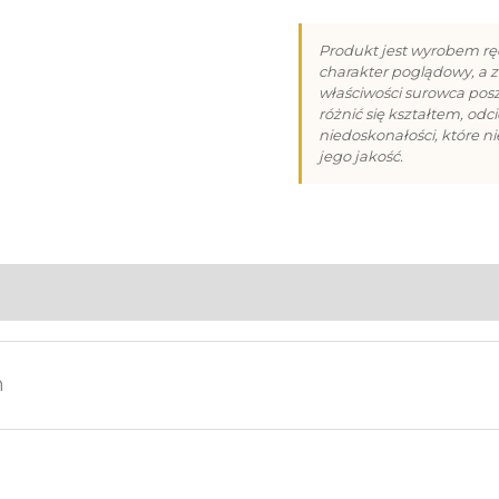
na
Produkt jest wyrobem rę
Pierwszą
charakter poglądowy, a z
właściwości surowca po
Komunię
różnić się kształtem, od
niedoskonałości, które n
Świętą
jego jakość.
–
9
m