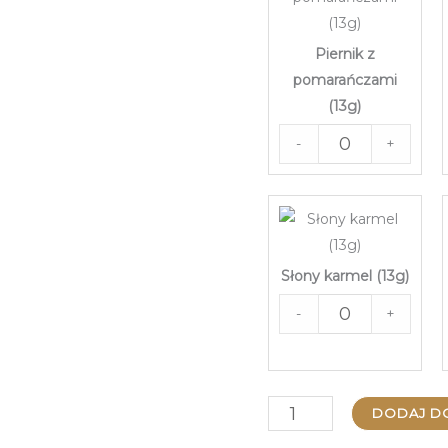
Piernik z
pomarańczami
(13g)
-
+
Słony karmel (13g)
-
+
ilość
DODAJ D
Praliny