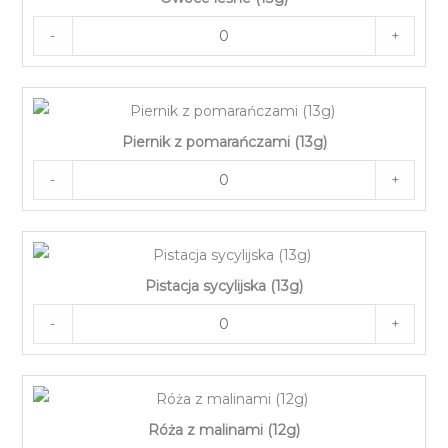
-
+
Piernik z pomarańczami (13g)
-
+
Pistacja sycylijska (13g)
-
+
Róża z malinami (12g)