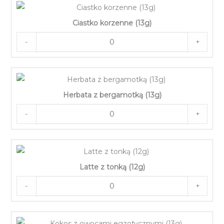
Ciastko korzenne (13g)
-
+
Herbata z bergamotką (13g)
-
+
Latte z tonką (12g)
-
+