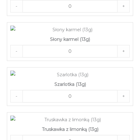
-
+
Słony karmel (13g)
-
+
Szarlotka (13g)
-
+
Truskawka z limonką (13g)