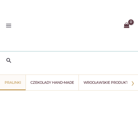
Przejdź
do
treści
Szukaj
›
PRALINKI
CZEKOLADY HAND-MADE
WROCŁAWSKIE PRODUKTY