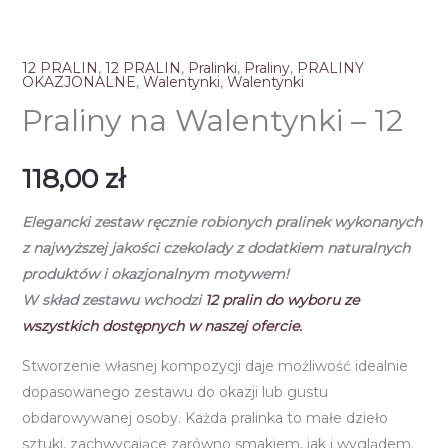
12 PRALIN
,
12 PRALIN
,
Pralinki
,
Praliny
,
PRALINY
OKAZJONALNE
,
Walentynki
,
Walentynki
Praliny na Walentynki – 12
118,00
zł
Elegancki zestaw ręcznie robionych pralinek wykonanych
z najwyższej jakości czekolady z dodatkiem naturalnych
produktów i okazjonalnym motywem!
W skład zestawu wchodzi
12
pralin do wyboru ze
wszystkich dostępnych w naszej ofercie.
Stworzenie własnej kompozycji daje możliwość idealnie
dopasowanego zestawu do okazji lub gustu
obdarowywanej osoby. Każda pralinka to małe dzieło
sztuki, zachwycające zarówno smakiem, jak i wyglądem.