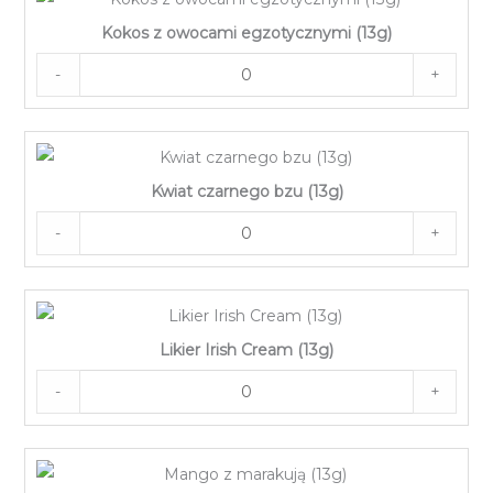
Kokos z owocami egzotycznymi (13g)
-
+
Kwiat czarnego bzu (13g)
-
+
Likier Irish Cream (13g)
-
+