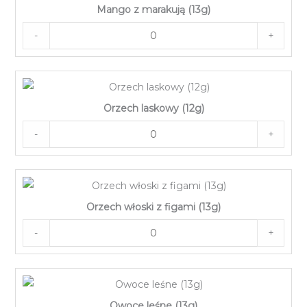
Mango z marakują (13g)
-
+
Orzech laskowy (12g)
-
+
Orzech włoski z figami (13g)
-
+
Owoce leśne (13g)