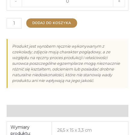
-
+
ilość
DODAJ DO KOSZYKA
Praliny
na
Walentynki
Produkt jest wyrobem ręcznie wykonywanym z
czekolady; zdjęcia mają charakter poglądowy, a ze
-
względu na ręczny proces produkcji i właściwości
12
surowca poszczególne egzemplarze mogą nieznacznie
różnić się kształtem, odcieniem lub posiadać drobne
naturalne niedoskonałości, które nie stanowią wady
produktu ani nie wpływają na jego jakość.
Informacje dodatkowe
Wymiary
26,5 x 15 x 3,3 cm
produktu: