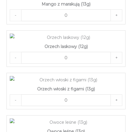
Mango z marakują (13g)
-
+
Orzech laskowy (12g)
-
+
Orzech włoski z figami (13g)
-
+
Owoce leśne (13g)