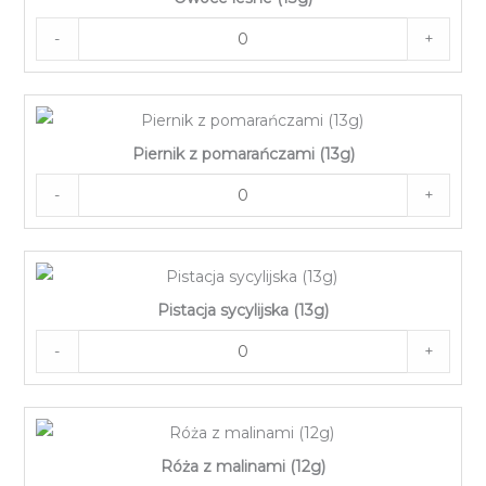
-
+
Piernik z pomarańczami (13g)
-
+
Pistacja sycylijska (13g)
-
+
Róża z malinami (12g)