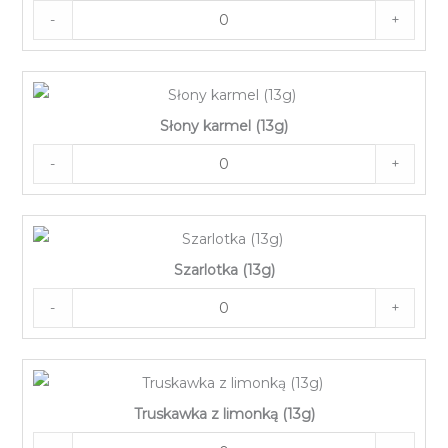
-
+
Słony karmel (13g)
-
+
Szarlotka (13g)
-
+
Truskawka z limonką (13g)