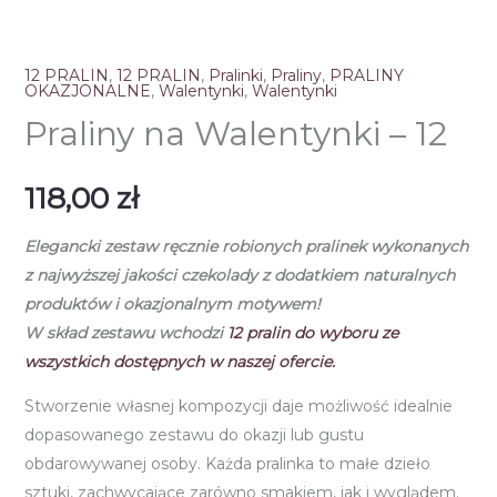
12 PRALIN
,
12 PRALIN
,
Pralinki
,
Praliny
,
PRALINY
OKAZJONALNE
,
Walentynki
,
Walentynki
Praliny na Walentynki – 12
118,00
zł
Elegancki zestaw ręcznie robionych pralinek wykonanych
z najwyższej jakości czekolady z dodatkiem naturalnych
produktów i okazjonalnym motywem!
W skład zestawu wchodzi
12
pralin do wyboru ze
wszystkich dostępnych w naszej ofercie.
Stworzenie własnej kompozycji daje możliwość idealnie
dopasowanego zestawu do okazji lub gustu
obdarowywanej osoby. Każda pralinka to małe dzieło
sztuki, zachwycające zarówno smakiem, jak i wyglądem.