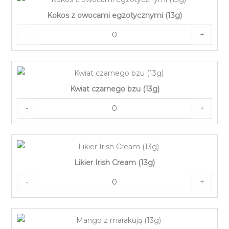
Kokos z owocami egzotycznymi (13g)
-
+
Kwiat czarnego bzu (13g)
-
+
Likier Irish Cream (13g)
-
+