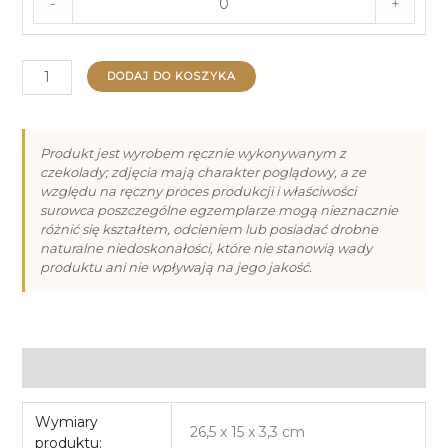
-
+
ilość
DODAJ DO KOSZYKA
Praliny
na
Walentynki
Produkt jest wyrobem ręcznie wykonywanym z
czekolady; zdjęcia mają charakter poglądowy, a ze
-
względu na ręczny proces produkcji i właściwości
12
surowca poszczególne egzemplarze mogą nieznacznie
różnić się kształtem, odcieniem lub posiadać drobne
naturalne niedoskonałości, które nie stanowią wady
produktu ani nie wpływają na jego jakość.
Informacje dodatkowe
Wymiary
26,5 x 15 x 3,3 cm
produktu: