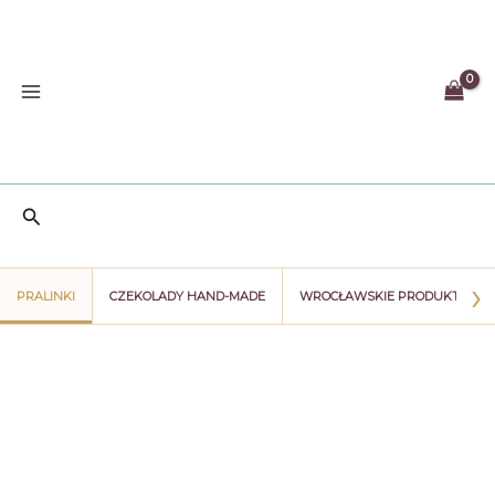
Przejdź
do
treści
Szukaj
›
PRALINKI
CZEKOLADY HAND-MADE
WROCŁAWSKIE PRODUKTY