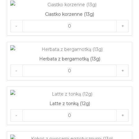
Ciastko korzenne (13g)
-
+
Herbata z bergamotką (13g)
-
+
Latte z tonką (12g)
-
+