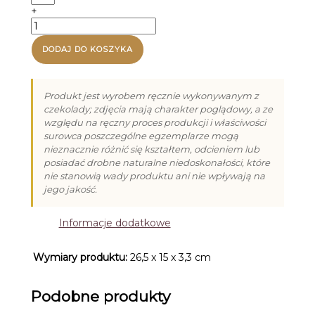
Truskawka
+
z
ilość
limonką
Praliny
(13g)
na
DODAJ DO KOSZYKA
Wielkanoc
-
12
Produkt jest wyrobem ręcznie wykonywanym z
czekolady; zdjęcia mają charakter poglądowy, a ze
względu na ręczny proces produkcji i właściwości
surowca poszczególne egzemplarze mogą
nieznacznie różnić się kształtem, odcieniem lub
posiadać drobne naturalne niedoskonałości, które
nie stanowią wady produktu ani nie wpływają na
jego jakość.
Informacje dodatkowe
Wymiary produktu:
26,5 x 15 x 3,3 cm
Podobne produkty