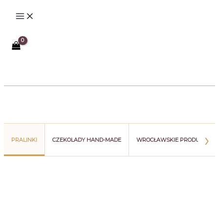
Przejdź
do
treści
Szukaj
›
PRALINKI
CZEKOLADY HAND-MADE
WROCŁAWSKIE PRODUKTY