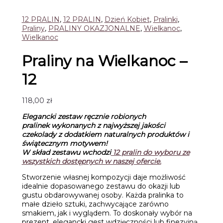
12 PRALIN
,
12 PRALIN
,
Dzień Kobiet
,
Pralinki
,
Praliny
,
PRALINY OKAZJONALNE
,
Wielkanoc
,
Wielkanoc
Praliny na Wielkanoc –
12
118,00
zł
Elegancki zestaw ręcznie robionych
pralinek wykonanych z najwyższej jakości
czekolady z dodatkiem naturalnych produktów i
świątecznym motywem!
W skład zestawu wchodzi
12
pralin do wyboru ze
wszystkich dostępnych w naszej ofercie.
Stworzenie własnej kompozycji daje możliwość
idealnie dopasowanego zestawu do okazji lub
gustu obdarowywanej osoby. Każda pralinka to
małe dzieło sztuki, zachwycające zarówno
smakiem, jak i wyglądem. To doskonały wybór na
prezent, elegancki gest wdzięczności lub finezyjną