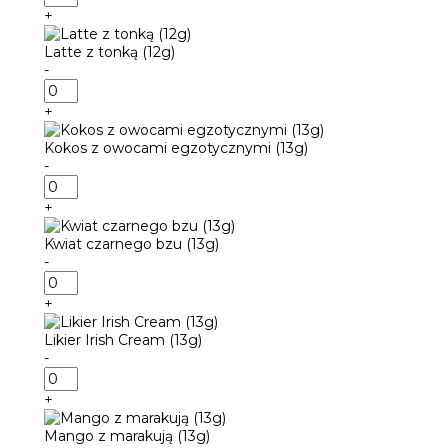
Herbata
+
z
bergamotką
Latte z tonką (12g)
(13g)
-
ilość
Latte
+
z
tonką
Kokos z owocami egzotycznymi (13g)
(12g)
-
ilość
Kokos
+
z
owocami
Kwiat czarnego bzu (13g)
egzotycznymi
-
(13g)
ilość
Kwiat
+
czarnego
bzu
Likier Irish Cream (13g)
(13g)
-
ilość
Likier
+
Irish
Cream
Mango z marakują (13g)
(13g)