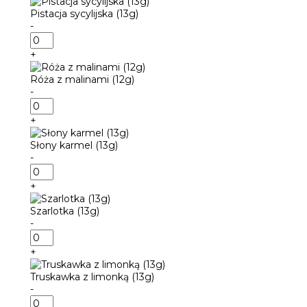
pomarańczami
Pistacja sycylijska (13g)
(13g)
-
ilość
Pistacja
+
sycylijska
(13g)
Róża z malinami (12g)
-
ilość
Róża
+
z
malinami
Słony karmel (13g)
(12g)
-
ilość
Słony
+
karmel
(13g)
Szarlotka (13g)
-
ilość
Szarlotka
+
(13g)
Truskawka z limonką (13g)
-
ilość