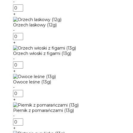
-
ilość
Mango
+
z
marakują
Orzech laskowy (12g)
(13g)
-
ilość
Orzech
+
laskowy
(12g)
Orzech włoski z figami (13g)
-
ilość
Orzech
+
włoski
z
Owoce leśne (13g)
figami
-
(13g)
ilość
Owoce
+
leśne
(13g)
Piernik z pomarańczami (13g)
-
ilość
Piernik
+
z