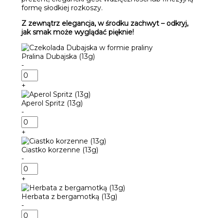
formę słodkiej rozkoszy.
Z zewnątrz elegancja, w środku zachwyt – odkryj,
jak smak może wyglądać pięknie!
Pralina Dubajska (13g)
-
ilość
Pralina
+
Dubajska
(13g)
Aperol Spritz (13g)
-
ilość
Aperol
+
Spritz
(13g)
Ciastko korzenne (13g)
-
ilość
Ciastko
+
korzenne
(13g)
Herbata z bergamotką (13g)
-
ilość