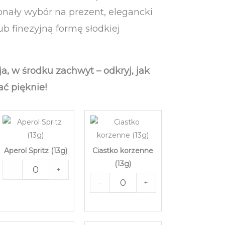
nały wybór na prezent, elegancki
ub finezyjną formę słodkiej
a, w środku zachwyt – odkryj, jak
ć pięknie!
Aperol Spritz (13g)
Ciastko korzenne
(13g)
-
+
-
+