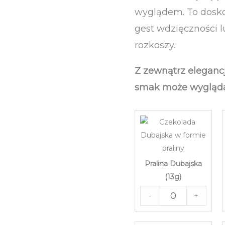
wyglądem. To dosko
gest wdzięczności l
rozkoszy.
Z zewnątrz elegancj
smak może wygląda
Pralina Dubajska
(13g)
-
+