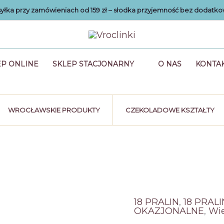
łka przy zamówieniach od 159 zł – słodka przyjemność bez dodatko
EP ONLINE
SKLEP STACJONARNY
O NAS
KONTA
WROCŁAWSKIE PRODUKTY
CZEKOLADOWE KSZTAŁTY
18 PRALIN
,
18 PRALI
OKAZJONALNE
,
Wi