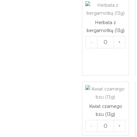
Herbata z
bergamotką (13g)
-
+
Kwiat czarnego
bzu (13g)
-
+