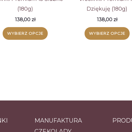
(180g)
Dziękuję (180g)
138,00
zł
138,00
zł
WYBIERZ OPCJE
WYBIERZ OPCJE
NKI
MANUFAKTURA
PROD
CZEKOLADY