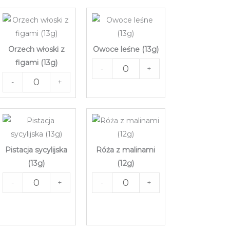
Orzech włoski z
Owoce leśne (13g)
figami (13g)
-
+
-
+
Pistacja sycylijska
Róża z malinami
(13g)
(12g)
-
+
-
+