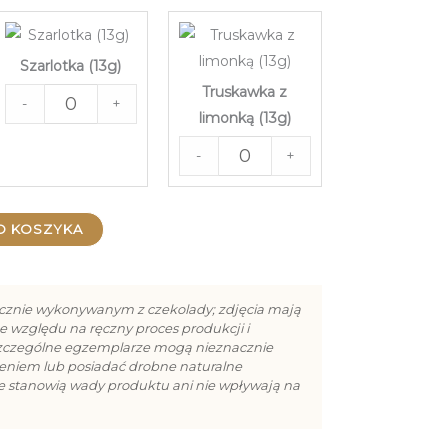
Szarlotka (13g)
Truskawka z
-
+
limonką (13g)
-
+
O KOSZYKA
cznie wykonywanym z czekolady; zdjęcia mają
e względu na ręczny proces produkcji i
szczególne egzemplarze mogą nieznacznie
cieniem lub posiadać drobne naturalne
ie stanowią wady produktu ani nie wpływają na