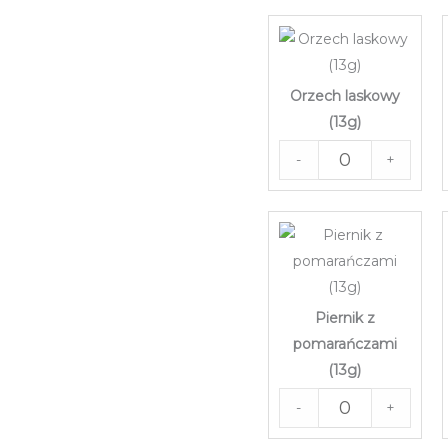
Orzech laskowy
(13g)
-
+
Piernik z
pomarańczami
(13g)
-
+