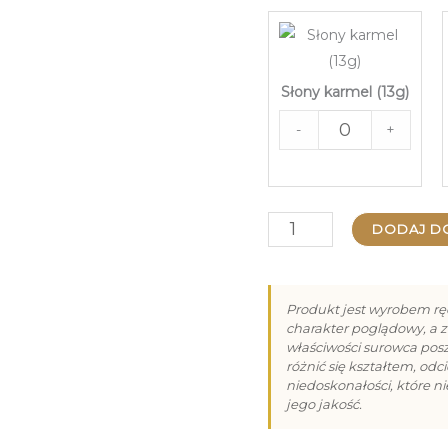
Słony karmel (13g)
-
+
ilość
DODAJ D
Praliny
na
Produkt jest wyrobem rę
Wielkanoc
charakter poglądowy, a z
właściwości surowca po
-
różnić się kształtem, od
niedoskonałości, które n
18
jego jakość.