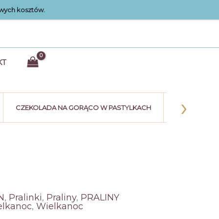
wych kosztów.
KT
›
CZEKOLADA NA GORĄCO W PASTYLKACH
KULE CZEK
N
,
Pralinki
,
Praliny
,
PRALINY
elkanoc
,
Wielkanoc