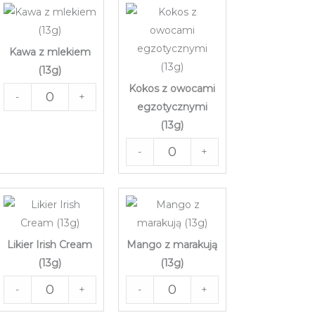
Kawa z mlekiem
(13g)
Kokos z owocami
-
+
egzotycznymi
(13g)
-
+
Likier Irish Cream
Mango z marakują
(13g)
(13g)
-
+
-
+