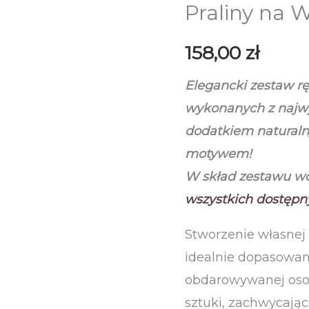
Praliny na W
158,00
zł
Elegancki zestaw rę
wykonanych z najwy
dodatkiem naturaln
motywem!
W skład zestawu w
wszystkich dostępny
Stworzenie własnej
idealnie dopasowan
obdarowywanej osob
sztuki, zachwycają