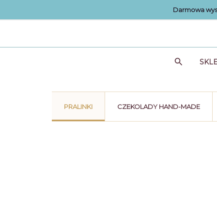
Przejdź
Darmowa wysy
do
treści
Szukaj
SKL
PRALINKI
CZEKOLADY HAND-MADE