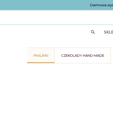
Przejdź
Darmowa wysy
do
treści
Szukaj
SKL
PRALINKI
CZEKOLADY HAND-MADE