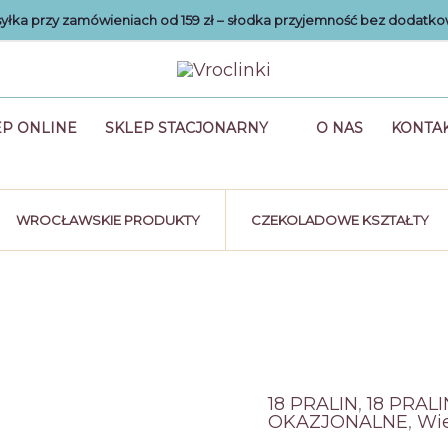
łka przy zamówieniach od 159 zł – słodka przyjemność bez dodatko
EP ONLINE
SKLEP STACJONARNY
O NAS
KONTA
WROCŁAWSKIE PRODUKTY
CZEKOLADOWE KSZTAŁTY
18 PRALIN
,
18 PRALI
OKAZJONALNE
,
Wi