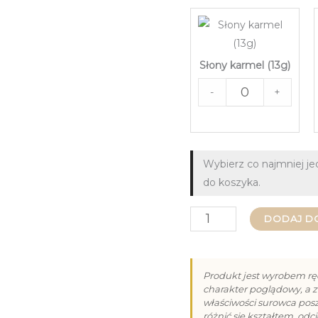
Słony karmel (13g)
-
+
Wybierz co najmniej j
do koszyka.
ilość
DODAJ D
Praliny
na
Produkt jest wyrobem rę
Wielkanoc
charakter poglądowy, a z
właściwości surowca po
-
różnić się kształtem, od