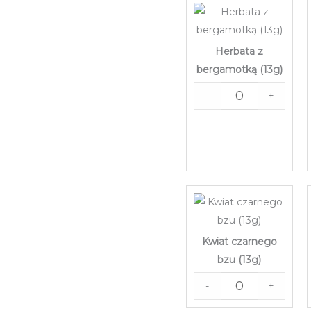
Herbata z
bergamotką (13g)
-
+
Kwiat czarnego
bzu (13g)
-
+