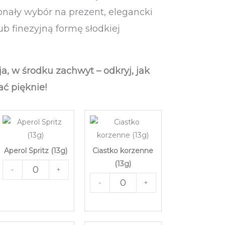
nały wybór na prezent, elegancki
ub finezyjną formę słodkiej
a, w środku zachwyt – odkryj, jak
ć pięknie!
Aperol Spritz (13g)
Ciastko korzenne
(13g)
-
+
-
+