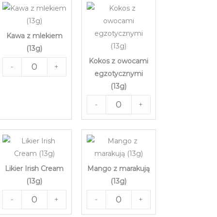
Kawa z mlekiem
(13g)
Kokos z owocami
-
+
egzotycznymi
(13g)
-
+
Likier Irish Cream
Mango z marakują
(13g)
(13g)
-
+
-
+