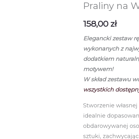
Praliny na W
158,00
zł
Elegancki zestaw rę
wykonanych z najwy
dodatkiem naturaln
motywem!
W skład zestawu w
wszystkich dostępny
Stworzenie własnej
idealnie dopasowan
obdarowywanej osob
sztuki, zachwycają