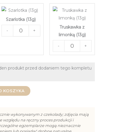
Szarlotka (13g)
Truskawka z
-
+
limonką (13g)
-
+
eden produkt przed dodaniem tego kompletu
O KOSZYKA
cznie wykonywanym z czekolady; zdjęcia mają
e względu na ręczny proces produkcji i
szczególne egzemplarze mogą nieznacznie
cieniem lub posiadać drobne naturalne