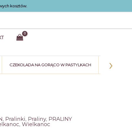
wych kosztów.
KT
›
CZEKOLADA NA GORĄCO W PASTYLKACH
KULE CZEK
N
,
Pralinki
,
Praliny
,
PRALINY
elkanoc
,
Wielkanoc