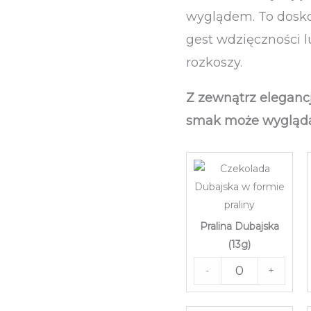
wyglądem. To dosko
gest wdzięczności l
rozkoszy.
Z zewnątrz elegancj
smak może wygląda
Pralina Dubajska
(13g)
-
+