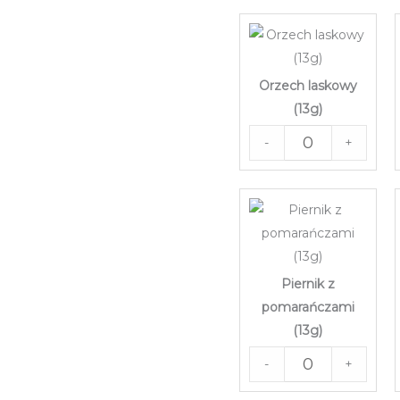
Orzech laskowy
(13g)
-
+
Piernik z
pomarańczami
(13g)
-
+