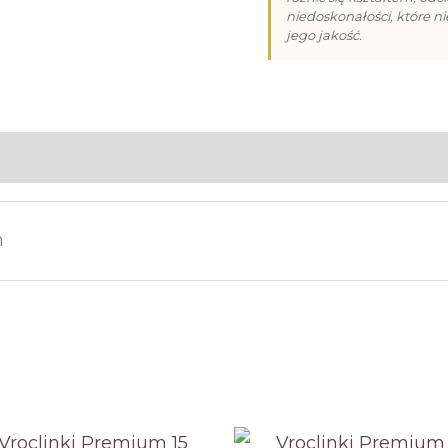
niedoskonałości, które n
18
jego jakość.
m