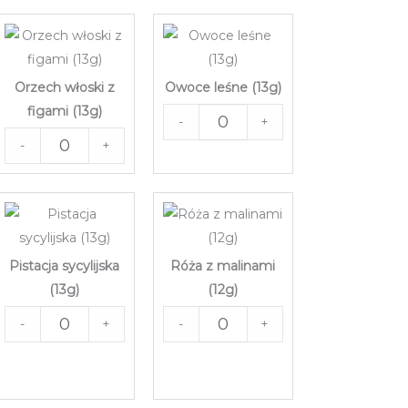
Orzech włoski z
Owoce leśne (13g)
figami (13g)
-
+
-
+
Pistacja sycylijska
Róża z malinami
(13g)
(12g)
-
+
-
+