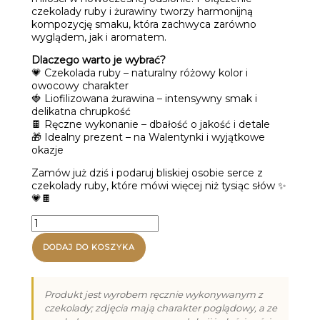
czekolady ruby i żurawiny tworzy harmonijną
kompozycję smaku, która zachwyca zarówno
wyglądem, jak i aromatem.
Dlaczego warto je wybrać?
💗 Czekolada ruby – naturalny różowy kolor i
owocowy charakter
🍓 Liofilizowana żurawina – intensywny smak i
delikatna chrupkość
🍫 Ręczne wykonanie – dbałość o jakość i detale
🎁 Idealny prezent – na Walentynki i wyjątkowe
okazje
Zamów już dziś i podaruj bliskiej osobie serce z
czekolady ruby, które mówi więcej niż tysiąc słów ✨
💗🍫
ilość
Serce
z
DODAJ DO KOSZYKA
żurawiną
z
czekolady
Produkt jest wyrobem ręcznie wykonywanym z
ruby
czekolady; zdjęcia mają charakter poglądowy, a ze
(80g)