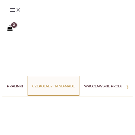
Przejdź
do
treści
Szukaj
›
PRALINKI
CZEKOLADY HAND-MADE
WROCŁAWSKIE PRODUKTY