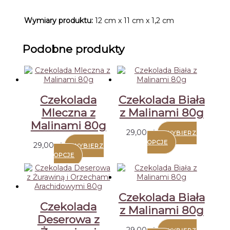
Wymiary produktu:
12 cm x 11 cm x 1,2 cm
Podobne produkty
Czekolada
Czekolada Biała
Mleczna z
z Malinami 80g
Malinami 80g
29,00
zł
WYBIERZ
Ten
OPCJE
29,00
zł
WYBIERZ
produkt
Ten
OPCJE
ma
produkt
wiele
ma
wariantów.
wiele
Opcje
wariantów.
Czekolada Biała
można
Opcje
Czekolada
wybrać
z Malinami 80g
można
na
Deserowa z
wybrać
stronie
na