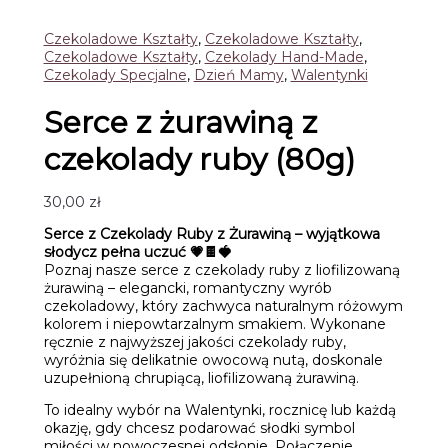
Czekoladowe Kształty
,
Czekoladowe Kształty
,
Czekoladowe Kształty
,
Czekolady Hand-Made
,
Czekolady Specjalne
,
Dzień Mamy
,
Walentynki
Serce z żurawiną z
czekolady ruby (80g)
30,00
zł
Serce z Czekolady Ruby z Żurawiną – wyjątkowa
słodycz pełna uczuć 💗🍫🍓
Poznaj nasze serce z czekolady ruby z liofilizowaną
żurawiną – elegancki, romantyczny wyrób
czekoladowy, który zachwyca naturalnym różowym
kolorem i niepowtarzalnym smakiem. Wykonane
ręcznie z najwyższej jakości czekolady ruby,
wyróżnia się delikatnie owocową nutą, doskonale
uzupełnioną chrupiącą, liofilizowaną żurawiną.
To idealny wybór na Walentynki, rocznicę lub każdą
okazję, gdy chcesz podarować słodki symbol
miłości w nowoczesnej odsłonie. Połączenie