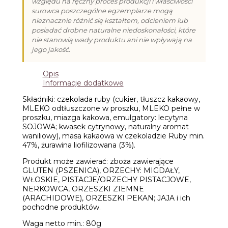
względu na ręczny proces produkcji i właściwości
surowca poszczególne egzemplarze mogą
nieznacznie różnić się kształtem, odcieniem lub
posiadać drobne naturalne niedoskonałości, które
nie stanowią wady produktu ani nie wpływają na
jego jakość.
Opis
Informacje dodatkowe
Składniki: czekolada ruby (cukier, tłuszcz kakaowy,
MLEKO odtłuszczone w proszku, MLEKO pełne w
proszku, miazga kakowa, emulgatory: lecytyna
SOJOWA; kwasek cytrynowy, naturalny aromat
waniliowy), masa kakaowa w czekoladzie Ruby min.
47%, żurawina liofilizowana (3%).
Produkt może zawierać: zboża zawierające
GLUTEN (PSZENICA), ORZECHY: MIGDAŁY,
WŁOSKIE, PISTACJE/ORZECHY PISTACJOWE,
NERKOWCA, ORZESZKI ZIEMNE
(ARACHIDOWE), ORZESZKI PEKAN; JAJA i ich
pochodne produktów.
Waga netto min.: 80g