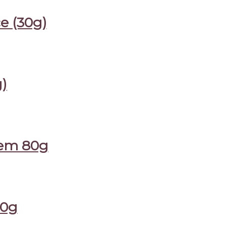
e (30g)
)
nem 80g
00g