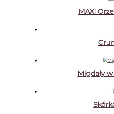
MAXI Orzec
Crun
Migdały w
Skórk