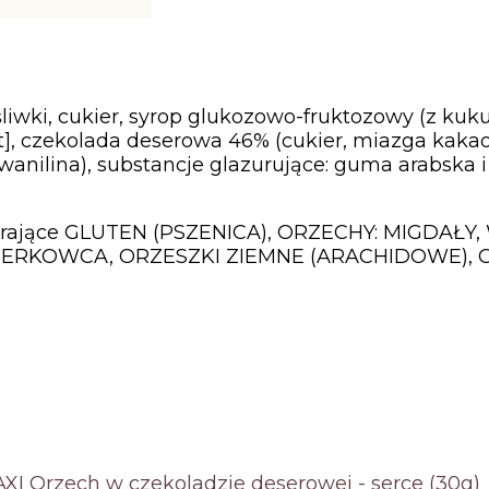
liwki, cukier, syrop glukozowo-fruktozowy (z kuku
], czekolada deserowa 46% (cukier, miazga kakao
 wanilina), substancje glazurujące: guma arabska 
ierające GLUTEN (PSZENICA), ORZECHY: MIGDAŁY,
ERKOWCA, ORZESZKI ZIEMNE (ARACHIDOWE), OR