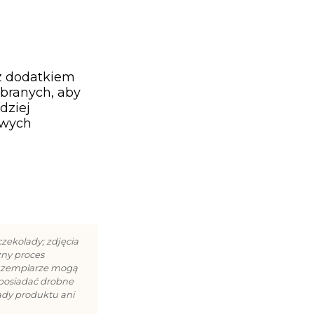
z dodatkiem
obranych, aby
dziej
owych
zekolady; zdjęcia
zny proces
egzemplarze mogą
 posiadać drobne
ady produktu ani