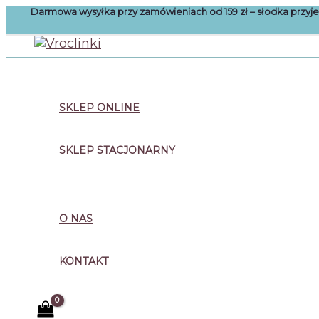
Przejdź
Darmowa wysyłka przy zamówieniach od 159 zł – słodka przy
do
treści
Szukaj
SKLEP ONLINE
SKLEP STACJONARNY
O NAS
KONTAKT