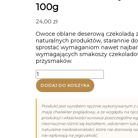
100g
24,00
zł
Owoce oblane deserową czekoladą 
naturalnych produktów, starannie d
sprostać wymaganiom nawet najbar
wymagających smakoszy czekolad
przysmaków.
ilość
Śliwki
DODAJ DO KOSZYKA
w
deserowej
czekoladzie
100g
Produkt jest wyrobem ręcznie wykonywanym z c
mają charakter poglądowy, a ze względu na ręc
produkcji i właściwości surowca poszczególne 
nieznacznie różnić się kształtem, odcieniem lub
naturalne niedoskonałości, które nie stanowią w
nie wpływają na jego jakość.