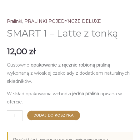
Pralinki
,
PRALINKI POJEDYNCZE DELUXE
SMART 1 – Latte z tonką
12,00
zł
Gustowne
opakowanie z ręcznie robioną praliną
wykonaną z włoskiej czekolady z dodatkiem naturalnych
składników.
W skład opakowania wchodzi
jedna pralina
opisana w
ofercie.
ilość
DODAJ DO KOSZYKA
SMART
1
-
Produkt jest wyrobem ręcznie wykonywanym z