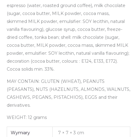
espresso (water, roasted ground coffee), milk chocolate
(sugar, cocoa butter, MILK powder, cocoa mass,
skimmed MILK powder, emulsifier: SOY lecithin, natural
vanilla flavouring), glucose syrup, cocoa butter, freeze-
dried coffee, tonka bean; shell: milk chocolate (sugar,
cocoa butter, MILK powder, cocoa mass, skimmed MILK
powder, emulsifier: SOY lecithin, natural vanilla flavouring);
decoration (cocoa butter, colours: : E124, E133, E172).
Cocoa solids min. 33%.
MAY CONTAIN: GLUTEN (WHEAT), PEANUTS
(PEASANTS), NUTS (HAZELNUTS, ALMONDS, WALNUTS,
CASHEWS, PEGANS, PISTACHIOS), EGGS and their
derivatives.
WEIGHT: 12 grams
Wymiary
7 × 7 × 3 cm