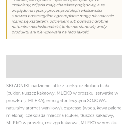
czekolady; zdjęcia mają charakter poglądowy, a ze
Latte
względu na ręczny proces produkcji i właściwości
z
surowca poszczególne egzemplarze mogą nieznacznie
tonką
różnić się kształtem, odcieniem lub posiadać drobne
naturalne niedoskonałości, które nie stanowią wady
produktu ani nie wpływają na jego jakość.
Opis
Informacje dodatkowe
SKŁADNIKI: nadzienie latte z tonką: czekolada biała
(cukier, tłuszcz kakaowy, MLEKO w proszku, serwatka w
proszku (z MLEKA), emulgator: lecytyna SOJOWA,
naturalny aromat waniliowy), espresso (woda, kawa palona
mielona), czekolada mleczna (cukier, tłuszcz kakaowy,
MLEKO w proszku, miazga kakaowa, MLEKO w proszku