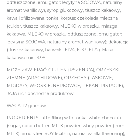
odtłuszczone, emulgator: lecytyna SOJOWA, naturalny
aromat waniliowy), syrop glukozowy, tłuszcz kakaowy,
kawa liofilizowana, tonka; korpus: czekolada mleczna
(cukier, tłuszcz kakaowy, MLEKO w proszku, miazga
kakaowa, MLEKO w proszku odtłuszczone, emulgator:
lecytyna SOJOWA, naturalny aromat waniliowy); dekoracja
(tłuszcz kakaowy, barwniki: E124, E133, E172). Masa
kakaowa min. 33%.
MOŻE ZAWIERAĆ: GLUTEN (PSZENICA), ORZESZKI
ZIEMNE (ARACHIDOWE), ORZECHY (LASKOWE,
MIGDAŁY, WŁOSKIE, NERKOWCE, PEKAN, PISTACJE),
JAJA i ich pochodne produktów.
WAGA: 12 gramów
INGREDIENTS: latte filling with tonka: white chocolate
(sugar, cocoa butter, MILK powder, whey powder (from
MILK), emulsifier: SOY lecithin, natural vanilla flavouring),