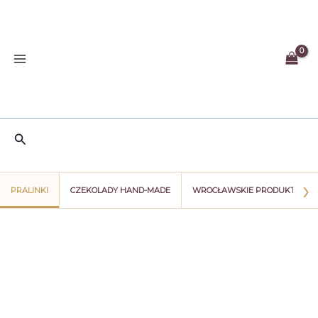
Przejdź
do
treści
Szukaj
›
PRALINKI
CZEKOLADY HAND-MADE
WROCŁAWSKIE PRODUKTY