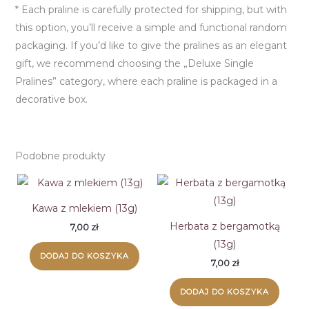
* Each praline is carefully protected for shipping, but with
this option, you’ll receive a simple and functional random
packaging. If you’d like to give the pralines as an elegant
gift, we recommend choosing the „Deluxe Single
Pralines” category, where each praline is packaged in a
decorative box.
Podobne produkty
Kawa z mlekiem (13g)
Herbata z bergamotką
7,00
zł
(13g)
DODAJ DO KOSZYKA
7,00
zł
DODAJ DO KOSZYKA