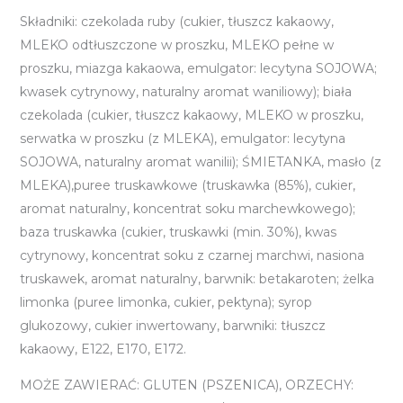
Składniki: czekolada ruby (cukier, tłuszcz kakaowy,
MLEKO odtłuszczone w proszku, MLEKO pełne w
proszku, miazga kakaowa, emulgator: lecytyna SOJOWA;
kwasek cytrynowy, naturalny aromat waniliowy);
biała
czekolada (cukier, tłuszcz kakaowy, MLEKO w proszku,
serwatka w proszku (z MLEKA), emulgator: lecytyna
SOJOWA, naturalny aromat wanilii); ŚMIETANKA, masło (z
MLEKA),puree truskawkowe (truskawka (85%), cukier,
aromat naturalny, koncentrat soku marchewkowego);
baza truskawka (cukier, truskawki (min. 30%), kwas
cytrynowy, koncentrat soku z czarnej marchwi, nasiona
truskawek, aromat naturalny, barwnik: betakaroten; żelka
limonka (puree limonka, cukier, pektyna); syrop
glukozowy, cukier inwertowany, barwniki: tłuszcz
kakaowy, E122, E170, E172.
MOŻE ZAWIERAĆ: GLUTEN (PSZENICA), ORZECHY: