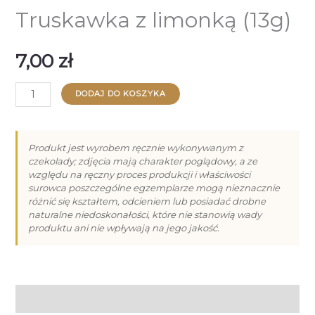
Truskawka z limonką (13g)
7,00
zł
ilość
DODAJ DO KOSZYKA
Truskawka
z
limonką
Produkt jest wyrobem ręcznie wykonywanym z
czekolady; zdjęcia mają charakter poglądowy, a ze
(13g)
względu na ręczny proces produkcji i właściwości
surowca poszczególne egzemplarze mogą nieznacznie
różnić się kształtem, odcieniem lub posiadać drobne
naturalne niedoskonałości, które nie stanowią wady
produktu ani nie wpływają na jego jakość.
Opis