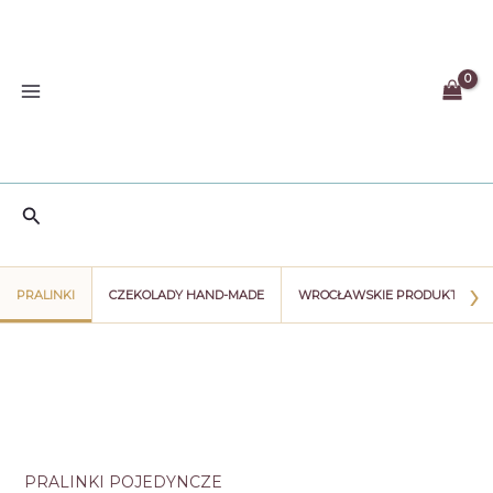
Przejdź
do
treści
Szukaj
›
PRALINKI
CZEKOLADY HAND-MADE
WROCŁAWSKIE PRODUKTY
PRALINKI POJEDYNCZE