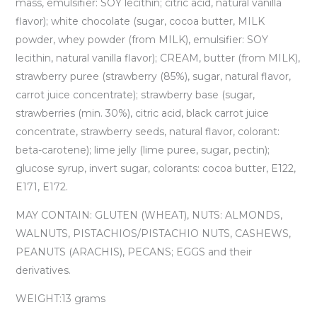
mass, emulsifier: SOY lecithin; citric acid, natural vanilla
flavor); white chocolate (sugar, cocoa butter, MILK
powder, whey powder (from MILK), emulsifier: SOY
lecithin, natural vanilla flavor); CREAM, butter (from MILK),
strawberry puree (strawberry (85%), sugar, natural flavor,
carrot juice concentrate); strawberry base (sugar,
strawberries (min. 30%), citric acid, black carrot juice
concentrate, strawberry seeds, natural flavor, colorant:
beta-carotene); lime jelly (lime puree, sugar, pectin);
glucose syrup, invert sugar, colorants: cocoa butter, E122,
E171, E172.
MAY CONTAIN: GLUTEN (WHEAT), NUTS: ALMONDS,
WALNUTS, PISTACHIOS/PISTACHIO NUTS, CASHEWS,
PEANUTS (ARACHIS), PECANS; EGGS and their
derivatives.
WEIGHT:13 grams