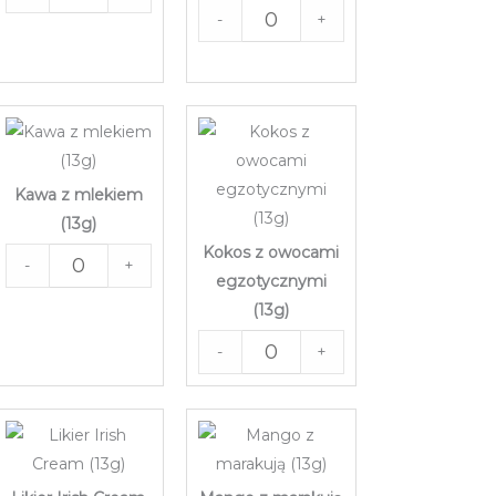
-
+
Kawa z mlekiem
(13g)
Kokos z owocami
-
+
egzotycznymi
(13g)
-
+