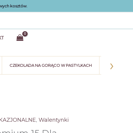
wych kosztów.
KT
›
CZEKOLADA NA GORĄCO W PASTYLKACH
KULE CZEK
OKAZJONALNE
,
Walentynki