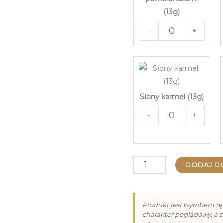
(13g)
-
+
Słony karmel (13g)
-
+
ilość
DODAJ D
Vroclinki
Premium
Produkt jest wyrobem rę
15
charakter poglądowy, a z