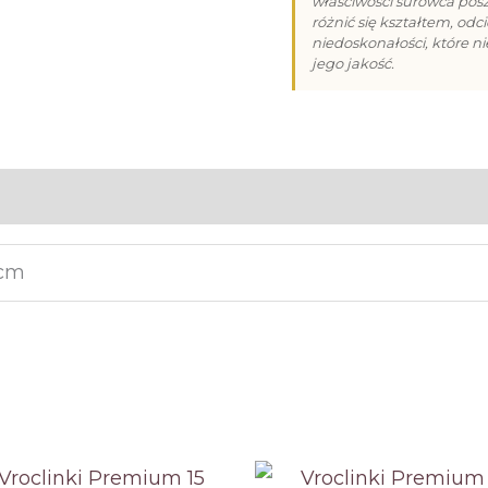
właściwości surowca po
Dla
różnić się kształtem, od
niedoskonałości, które n
Ukochanej
jego jakość.
(180g)
 cm