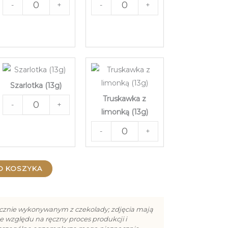
-
+
-
+
Szarlotka (13g)
Truskawka z
-
+
limonką (13g)
-
+
O KOSZYKA
cznie wykonywanym z czekolady; zdjęcia mają
e względu na ręczny proces produkcji i