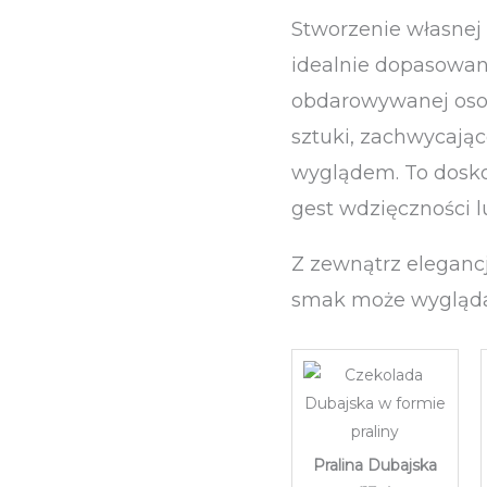
Stworzenie własnej
idealnie dopasowan
obdarowywanej osob
sztuki, zachwycają
wyglądem. To dosko
gest wdzięczności l
Z zewnątrz elegancj
smak może wygląda
Pralina Dubajska