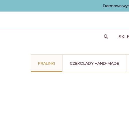
Przejdź
Darmowa wysy
do
treści
Szukaj
SKL
PRALINKI
CZEKOLADY HAND-MADE