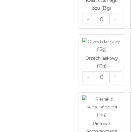
Kwiat czarnego
bzu (13g)
-
+
Orzech laskowy
(13g)
-
+
Piernik z
pomarańczami