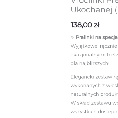
Vroclinki P
Ukochanej (
138,00
zł
✨
Pralinki na specja
Wyjątkowe, ręcznie
okazjonalnymi to ś
dla najbliższych!
Elegancki zestaw rę
wykonanych z włosk
naturalnych produk
W skład zestawu wc
wszystkich dostępny