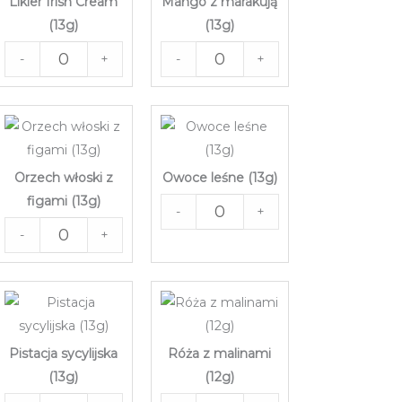
Likier Irish Cream
Mango z marakują
(13g)
(13g)
-
+
-
+
Orzech włoski z
Owoce leśne (13g)
figami (13g)
-
+
-
+
Pistacja sycylijska
Róża z malinami
(13g)
(12g)