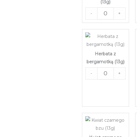
(13g)
-
+
Herbata z
bergamotką (13g)
-
+