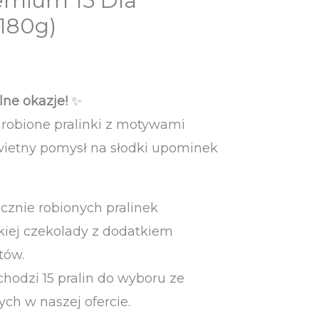
remium 15 Dla
180g)
lne okazje!
✨
 robione pralinki z motywami
wietny pomysł na słodki upominek
cznie robionych pralinek
iej czekolady z dodatkiem
tów.
hodzi 15 pralin do wyboru ze
ch w naszej ofercie.