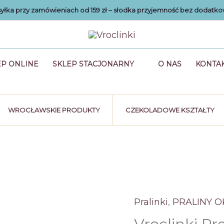
łka przy zamówieniach od 159 zł – słodka przyjemność bez dodatko
EP ONLINE
SKLEP STACJONARNY
O NAS
KONTA
WROCŁAWSKIE PRODUKTY
CZEKOLADOWE KSZTAŁTY
Pralinki
,
PRALINY 