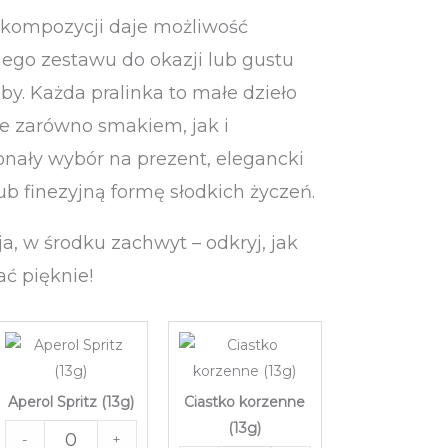
 kompozycji daje możliwość
ego zestawu do okazji lub gustu
y. Każda pralinka to małe dzieło
ce zarówno smakiem, jak i
nały wybór na prezent, elegancki
ub finezyjną formę słodkich życzeń.
a, w środku zachwyt – odkryj, jak
ć pięknie!
Aperol Spritz (13g)
Ciastko korzenne
(13g)
-
+