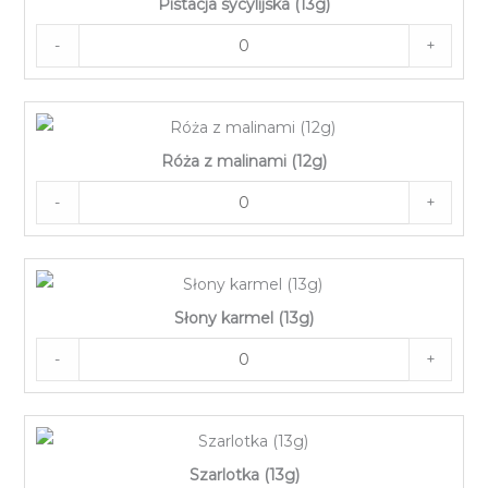
Pistacja sycylijska (13g)
-
+
Róża z malinami (12g)
-
+
Słony karmel (13g)
-
+
Szarlotka (13g)