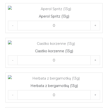
Aperol Spritz (13g)
-
+
Ciastko korzenne (13g)
-
+
Herbata z bergamotką (13g)
-
+