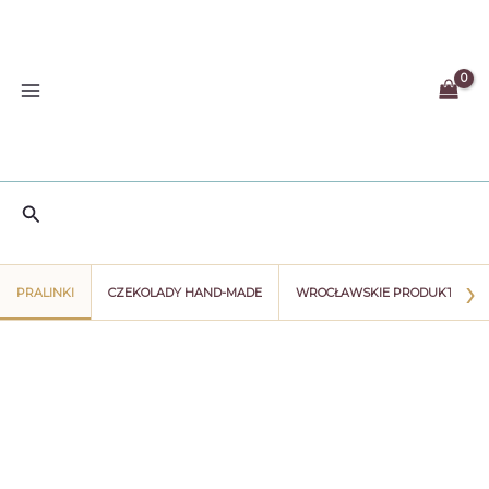
Przejdź
do
treści
Szukaj
›
PRALINKI
CZEKOLADY HAND-MADE
WROCŁAWSKIE PRODUKTY