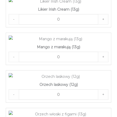
Likier Irish Cream (13g)
-
+
Mango z marakują (13g)
-
+
Orzech laskowy (12g)
-
+