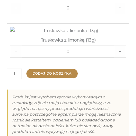
-
+
Truskawka z limonką (13g)
-
+
ilość
DODAJ DO KOSZYKA
Vroclinki
Premium
15
Produkt jest wyrobem ręcznie wykonywanym z
czekolady; zdjęcia mają charakter poglądowy, a ze
Dziękuję
względu na ręczny proces produkcji i właściwości
(180g)
surowca poszczególne egzemplarze mogą nieznacznie
różnić się kształtem, odcieniem lub posiadać drobne
naturalne niedoskonałości, które nie stanowią wady
produktu ani nie wpływają na jego jakość.