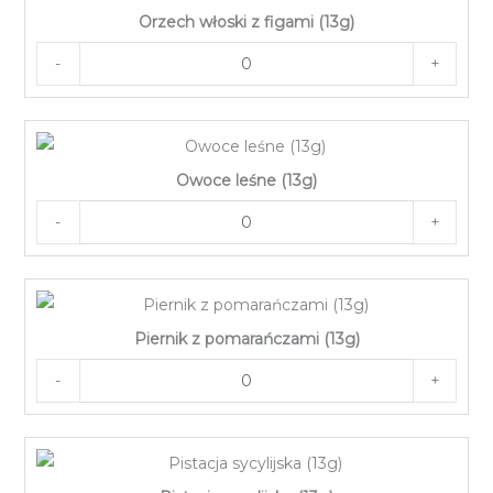
Orzech włoski z figami (13g)
-
+
Owoce leśne (13g)
-
+
Piernik z pomarańczami (13g)
-
+