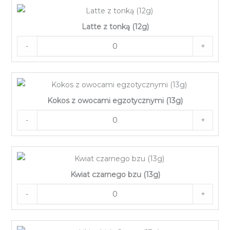
Latte z tonką (12g)
-
+
Kokos z owocami egzotycznymi (13g)
-
+
Kwiat czarnego bzu (13g)
-
+