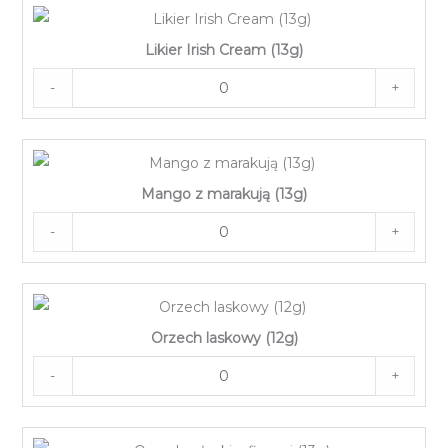
Likier Irish Cream (13g)
-
+
Mango z marakują (13g)
-
+
Orzech laskowy (12g)
-
+