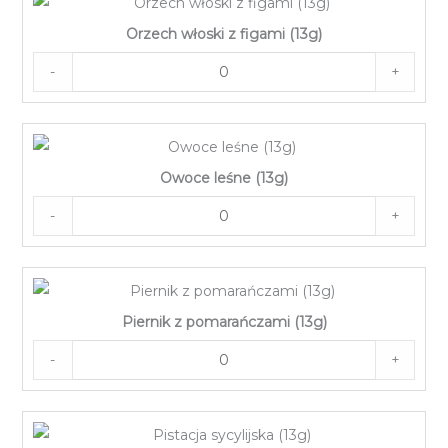
Orzech włoski z figami (13g)
-
+
Owoce leśne (13g)
-
+
Piernik z pomarańczami (13g)
-
+