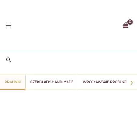
Przejdź
do
treści
Szukaj
›
PRALINKI
CZEKOLADY HAND-MADE
WROCŁAWSKIE PRODUKTY