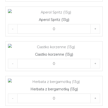
Aperol Spritz (13g)
-
+
Ciastko korzenne (13g)
-
+
Herbata z bergamotką (13g)
-
+