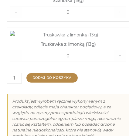
Szarlotka (13g)
-
+
Truskawka z limonką (13g)
-
+
ilość
DODAJ DO KOSZYKA
Vroclinki
Premium
15
Produkt jest wyrobem ręcznie wykonywanym z
czekolady; zdjęcia mają charakter poglądowy, a ze
Dzień
względu na ręczny proces produkcji i właściwości
Kobiet
surowca poszczególne egzemplarze mogą nieznacznie
(180g)
różnić się kształtem, odcieniem lub posiadać drobne
naturalne niedoskonałości, które nie stanowią wady
produktu ani nie wpływają na jego jakość.