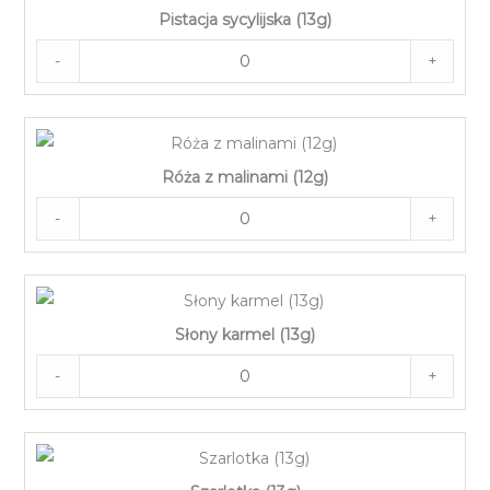
Pistacja sycylijska (13g)
-
+
Róża z malinami (12g)
-
+
Słony karmel (13g)
-
+