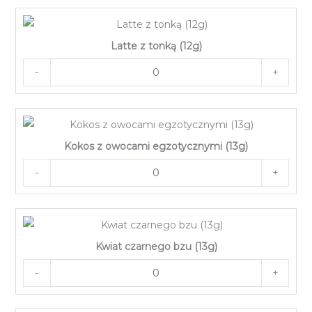
Latte z tonką (12g)
-
+
Kokos z owocami egzotycznymi (13g)
-
+
Kwiat czarnego bzu (13g)
-
+