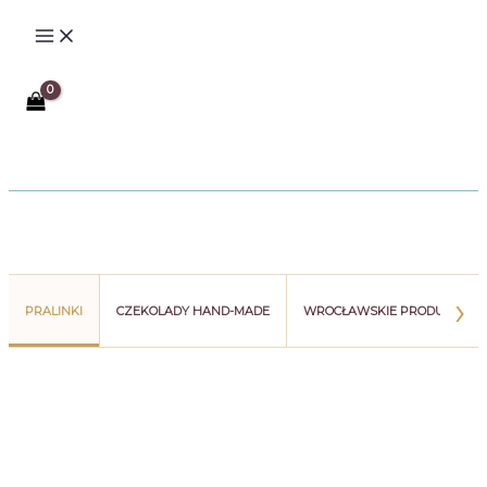
Przejdź
do
treści
Szukaj
›
PRALINKI
CZEKOLADY HAND-MADE
WROCŁAWSKIE PRODUKTY