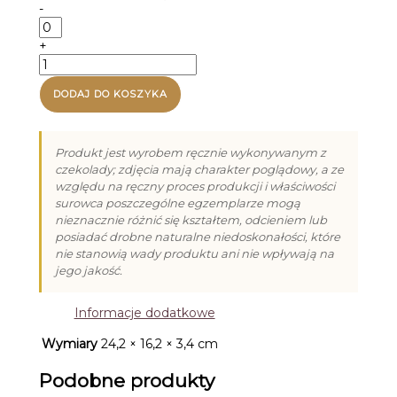
-
ilość
Truskawka
+
z
ilość
limonką
Praliny
(13g)
na
DODAJ DO KOSZYKA
Pierwszą
Komunię
Świętą
Produkt jest wyrobem ręcznie wykonywanym z
VII
czekolady; zdjęcia mają charakter poglądowy, a ze
-
względu na ręczny proces produkcji i właściwości
3
surowca poszczególne egzemplarze mogą
nieznacznie różnić się kształtem, odcieniem lub
posiadać drobne naturalne niedoskonałości, które
nie stanowią wady produktu ani nie wpływają na
jego jakość.
Informacje dodatkowe
Wymiary
24,2 × 16,2 × 3,4 cm
Podobne produkty