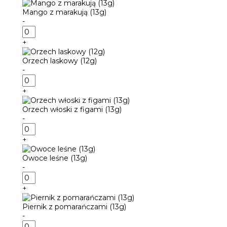
Cream
Mango z marakują (13g)
(13g)
-
ilość
Mango
+
z
marakują
Orzech laskowy (12g)
(13g)
-
ilość
Orzech
+
laskowy
(12g)
Orzech włoski z figami (13g)
-
ilość
Orzech
+
włoski
z
Owoce leśne (13g)
figami
-
(13g)
ilość
Owoce
+
leśne
(13g)
Piernik z pomarańczami (13g)
-
ilość