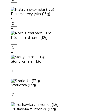
Piernik
+
z
pomarańczami
Pistacja sycylijska (13g)
(13g)
-
ilość
Pistacja
+
sycylijska
(13g)
Róża z malinami (12g)
-
ilość
Róża
+
z
malinami
Słony karmel (13g)
(12g)
-
ilość
Słony
+
karmel
(13g)
Szarlotka (13g)
-
ilość
Szarlotka
+
(13g)
Truskawka z limonką (13g)