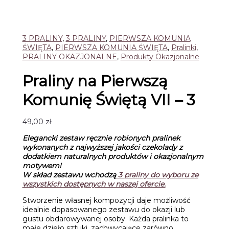
3 PRALINY
,
3 PRALINY
,
PIERWSZA KOMUNIA
ŚWIĘTA
,
PIERWSZA KOMUNIA ŚWIĘTA
,
Pralinki
,
PRALINY OKAZJONALNE
,
Produkty Okazjonalne
Praliny na Pierwszą
Komunię Świętą VII – 3
49,00
zł
Elegancki zestaw ręcznie robionych pralinek
wykonanych z najwyższej jakości czekolady
z
dodatkiem naturalnych produktów i okazjonalnym
motywem!
W skład zestawu wchodzą
3
praliny do wyboru ze
wszystkich dostępnych w naszej ofercie.
Stworzenie własnej kompozycji daje możliwość
idealnie dopasowanego zestawu do okazji lub
gustu obdarowywanej osoby. Każda pralinka to
małe dzieło sztuki, zachwycające zarówno