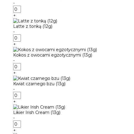
-
ilość
Herbata
+
z
bergamotką
Latte z tonką (12g)
(13g)
-
ilość
Latte
+
z
tonką
Kokos z owocami egzotycznymi (13g)
(12g)
-
ilość
Kokos
+
z
owocami
Kwiat czarnego bzu (13g)
egzotycznymi
-
(13g)
ilość
Kwiat
+
czarnego
bzu
Likier Irish Cream (13g)
(13g)
-
ilość
Likier
+
Irish