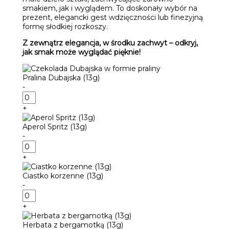
smakiem, jak i wyglądem. To doskonały wybór na
prezent, elegancki gest wdzięczności lub finezyjną
formę słodkiej rozkoszy.
Z zewnątrz elegancja, w środku zachwyt – odkryj,
jak smak może wyglądać pięknie!
Pralina Dubajska (13g)
-
ilość
Pralina
+
Dubajska
(13g)
Aperol Spritz (13g)
-
ilość
Aperol
+
Spritz
(13g)
Ciastko korzenne (13g)
-
ilość
Ciastko
+
korzenne
(13g)
Herbata z bergamotką (13g)