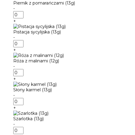
(13g)
Piernik z pomarańczami (13g)
-
ilość
Piernik
+
z
pomarańczami
Pistacja sycylijska (13g)
(13g)
-
ilość
Pistacja
+
sycylijska
(13g)
Róża z malinami (12g)
-
ilość
Róża
+
z
malinami
Słony karmel (13g)
(12g)
-
ilość
Słony
+
karmel
(13g)
Szarlotka (13g)
-
ilość
Szarlotka