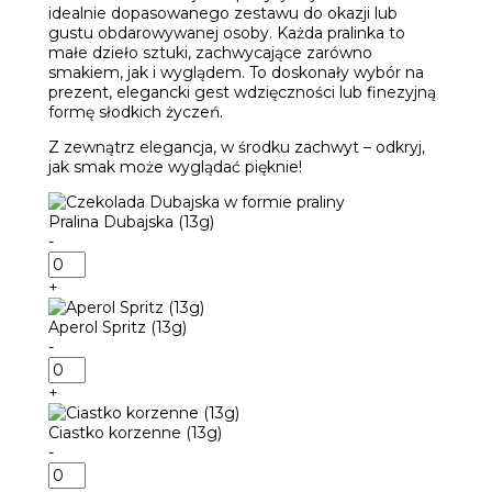
idealnie dopasowanego zestawu do okazji lub
gustu obdarowywanej osoby. Każda pralinka to
małe dzieło sztuki, zachwycające zarówno
smakiem, jak i wyglądem. To doskonały wybór na
prezent, elegancki gest wdzięczności lub finezyjną
formę słodkich życzeń.
Z zewnątrz elegancja, w środku zachwyt – odkryj,
jak smak może wyglądać pięknie!
Pralina Dubajska (13g)
-
ilość
Pralina
+
Dubajska
(13g)
Aperol Spritz (13g)
-
ilość
Aperol
+
Spritz
(13g)
Ciastko korzenne (13g)
-
ilość
Ciastko