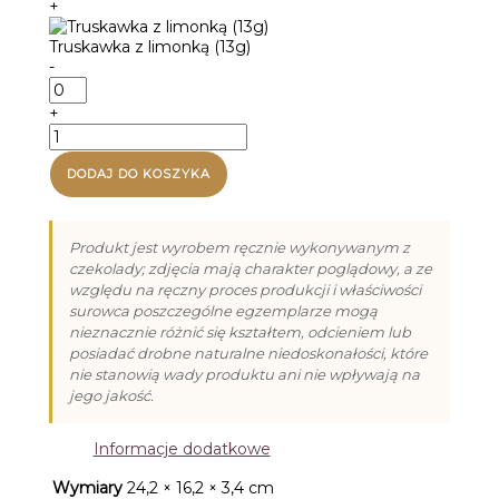
+
(13g)
Truskawka z limonką (13g)
-
ilość
Truskawka
+
z
ilość
limonką
Vroclinki
(13g)
Premium
DODAJ DO KOSZYKA
15
W
Dniu
Produkt jest wyrobem ręcznie wykonywanym z
Urodzin
czekolady; zdjęcia mają charakter poglądowy, a ze
(180g)
względu na ręczny proces produkcji i właściwości
surowca poszczególne egzemplarze mogą
nieznacznie różnić się kształtem, odcieniem lub
posiadać drobne naturalne niedoskonałości, które
nie stanowią wady produktu ani nie wpływają na
jego jakość.
Informacje dodatkowe
Wymiary
24,2 × 16,2 × 3,4 cm