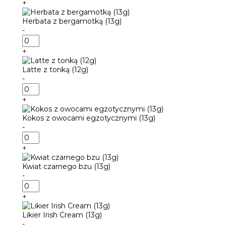
+
korzenne
(13g)
Herbata z bergamotką (13g)
-
ilość
Herbata
+
z
bergamotką
Latte z tonką (12g)
(13g)
-
ilość
Latte
+
z
tonką
Kokos z owocami egzotycznymi (13g)
(12g)
-
ilość
Kokos
+
z
owocami
Kwiat czarnego bzu (13g)
egzotycznymi
-
(13g)
ilość
Kwiat
+
czarnego
bzu
Likier Irish Cream (13g)
(13g)
-