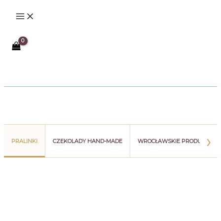
Przejdź
do
treści
Szukaj
›
PRALINKI
CZEKOLADY HAND-MADE
WROCŁAWSKIE PRODUKTY