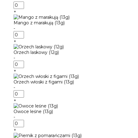
ilość
Likier
+
Irish
Cream
Mango z marakują (13g)
(13g)
-
ilość
Mango
+
z
marakują
Orzech laskowy (12g)
(13g)
-
ilość
Orzech
+
laskowy
(12g)
Orzech włoski z figami (13g)
-
ilość
Orzech
+
włoski
z
Owoce leśne (13g)
figami
-
(13g)
ilość
Owoce
+
leśne