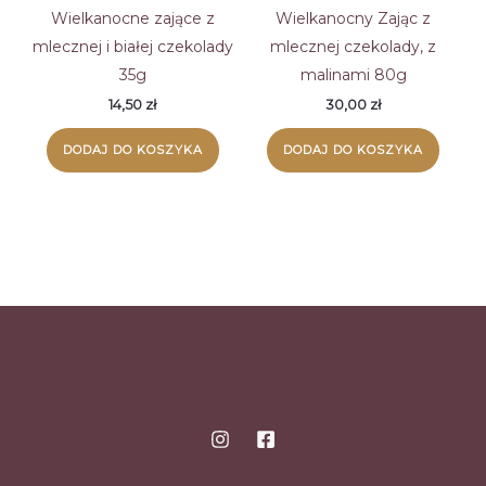
wybrać
wybrać
Wielkanocne zające z
Wielkanocny Zając z
na
na
mlecznej i białej czekolady
mlecznej czekolady, z
stronie
stronie
35g
malinami 80g
produktu
produk
14,50
zł
30,00
zł
DODAJ DO KOSZYKA
DODAJ DO KOSZYKA