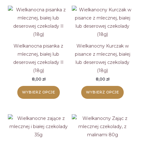
Wielkanocna pisanka z
Wielkanocny Kurczak w
mlecznej, białej lub
pisance z mlecznej, białej
deserowej czekolady II
lub deserowej czekolady
(18g)
(18g)
8,00
zł
8,00
zł
Ten
Ten
WYBIERZ OPCJE
WYBIERZ OPCJE
produkt
produk
ma
ma
wiele
wiele
wariantów.
wariant
Opcje
Opcje
można
można