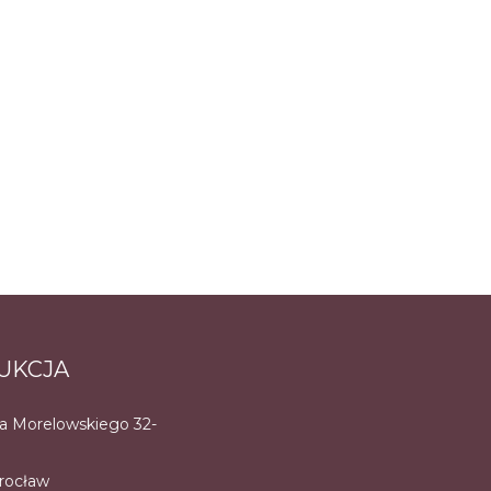
UKCJA
na Morelowskiego 32-
rocław