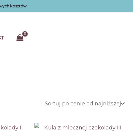
wych kosztów.
KT