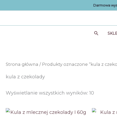
Przejdź
Darmowa wysy
do
treści
Szukaj
SKL
Strona główna
/ Produkty oznaczone “kula z czeko
kula z czekolady
Posortow
Wyświetlanie wszystkich wyników: 10
według
ceny:
od
niskiej
do