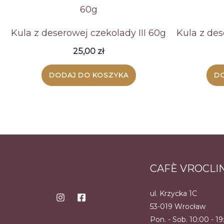
Kula z deserowej czekolady III 60g
Kula z de
25,00
zł
DODAJ DO KOSZYKA
DO
CAFÈ VROCLI
ul. Krzycka 1C
53-019 Wrocław
Pon. - Sob. 10:00 - 1