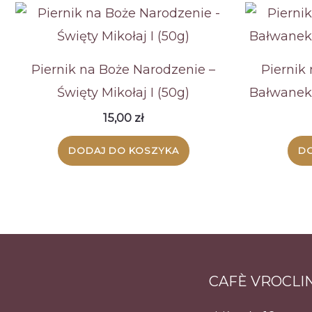
Piernik na Boże Narodzenie –
Piernik
Święty Mikołaj I (50g)
Bałwanek 
15,00
zł
DODAJ DO KOSZYKA
DO
CAFÈ VROCLI