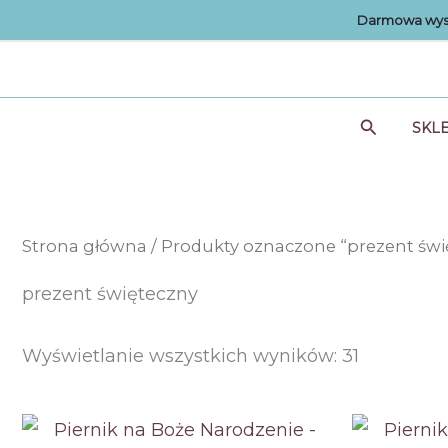
Przejdź
Darmowa wysy
do
treści
Szukaj
SKL
Strona główna
/ Produkty oznaczone “prezent świ
prezent święteczny
Posortow
Wyświetlanie wszystkich wyników: 31
według
ceny:
od
niskiej
do