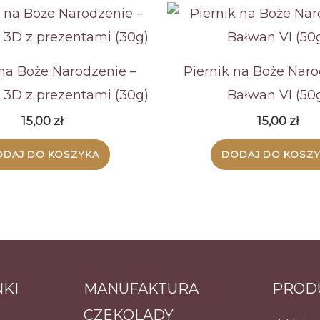
 na Boże Narodzenie –
Piernik na Boże Naro
3D z prezentami (30g)
Bałwan VI (50
15,00
zł
15,00
zł
DAJ DO KOSZYKA
DODAJ DO KOSZ
NKI
MANUFAKTURA
PROD
CZEKOLADY