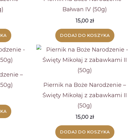
g)
Bałwan IV (50g)
15,00
zł
YKA
DODAJ DO KOSZYKA
dzenie –
(50g)
Piernik na Boże Narodzenie –
Święty Mikołaj z zabawkami II
(50g)
YKA
15,00
zł
DODAJ DO KOSZYKA