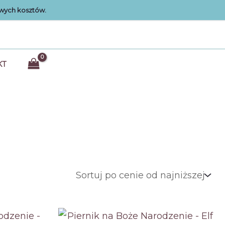
wych kosztów.
KT