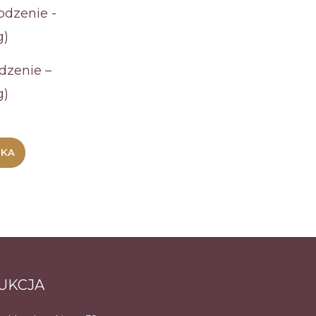
dzenie –
g)
YKA
UKCJA