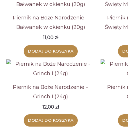
wysokiej
Piernik na Boże Narodzenie –
Piernik
Bałwanek w okienku (20g)
Święty M
11,00
zł
DODAJ DO KOSZYKA
DO
Piernik na Boże Narodzenie –
Piernik
Grinch I (24g)
12,00
zł
DODAJ DO KOSZYKA
DO