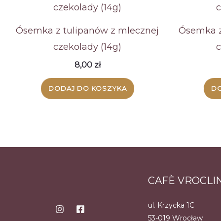
wysokiej
Ósemka z tulipanów z mlecznej
Ósemka z
czekolady (14g)
c
8,00
zł
DODAJ DO KOSZYKA
DO
CAFÈ VROCLI
ul. Krzycka 1C
53-019 Wrocław