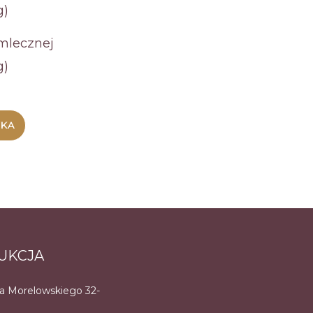
mlecznej
g)
YKA
UKCJA
na Morelowskiego 32-