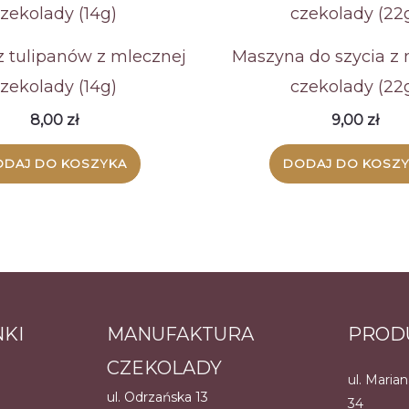
 tulipanów z mlecznej
Maszyna do szycia z 
zekolady (14g)
czekolady (22
8,00
zł
9,00
zł
DAJ DO KOSZYKA
DODAJ DO KOSZ
NKI
MANUFAKTURA
PROD
CZEKOLADY
ul. Maria
ul. Odrzańska 13
34