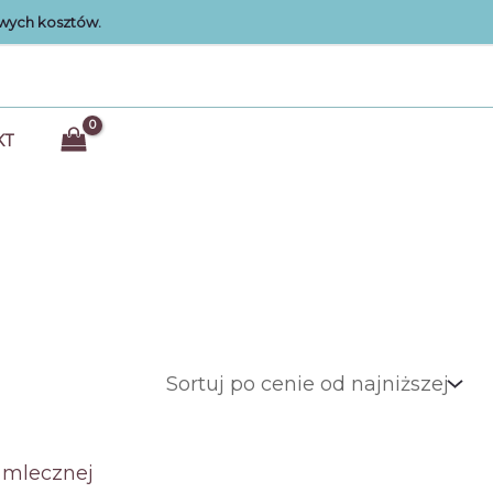
wych kosztów.
KT