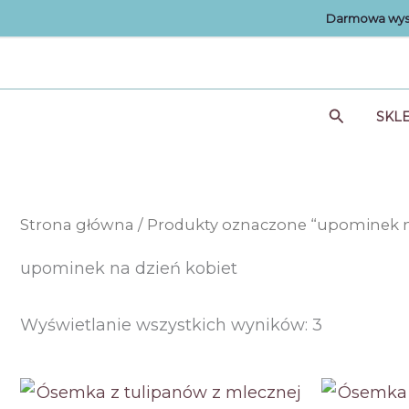
Przejdź
Darmowa wysy
do
treści
Szukaj
SKL
Strona główna
/ Produkty oznaczone “upominek n
upominek na dzień kobiet
Posortow
Wyświetlanie wszystkich wyników: 3
według
ceny:
od
niskiej
do