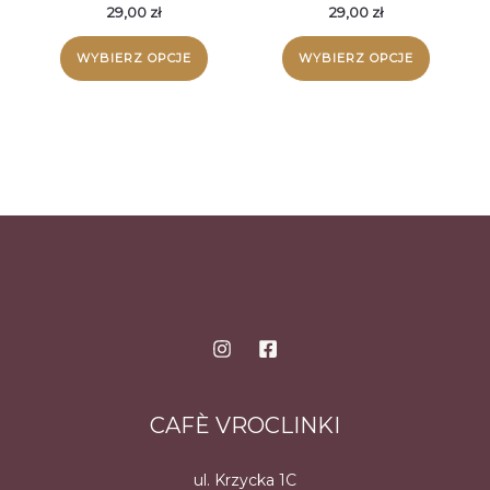
na
na
29,00
zł
29,00
zł
stronie
stronie
Ten
Ten
WYBIERZ OPCJE
WYBIERZ OPCJE
produktu
produk
produkt
produk
ma
ma
wiele
wiele
wariantów.
wariant
Opcje
Opcje
można
można
wybrać
wybrać
na
na
stronie
stronie
produktu
produk
CAFÈ VROCLINKI
ul. Krzycka 1C