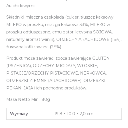
Arachidowymi:
Składniki: mleczna czekolada (cukier, tłuszcz kakaowy,
MLEKO w proszku, miazga kakaowa 33%, MLEKO w
proszku odtłuszczone, emulgator: lecytyna SOJOWA,
naturalny aromat wanilii), ORZECHY ARACHIDOWE (15%),
żurawina liofilizowana (2,5%).
Produkt może zawierać: zboża zawierające GLUTEN
(PSZENICA), ORZECHY: MIGDAŁY, WŁOSKIE,
PISTACJE/ORZECHY PISTACJOWE, NERKOWCA,
ORZESZKI ZIEMNE (ARACHIDOWE), ORZESZKI
PEKAN; JAJA i ich pochodne produktów.
Masa Netto Min.: 80g
Wymiary
19,8 × 10,0 × 2,0 cm