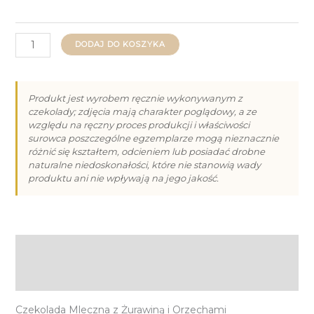
ilość
DODAJ DO KOSZYKA
Czekolada
Mleczna
z
Produkt jest wyrobem ręcznie wykonywanym z
czekolady; zdjęcia mają charakter poglądowy, a ze
Żurawiną
względu na ręczny proces produkcji i właściwości
i
surowca poszczególne egzemplarze mogą nieznacznie
Orzechami
różnić się kształtem, odcieniem lub posiadać drobne
naturalne niedoskonałości, które nie stanowią wady
Arachidowymi
produktu ani nie wpływają na jego jakość.
80g
Opis
Informacje dodatkowe
Czekolada Mleczna z Żurawiną i Orzechami