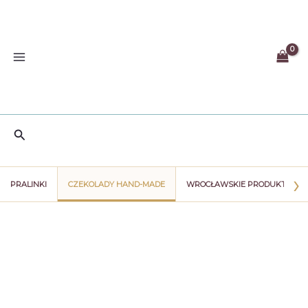
Przejdź
do
treści
Szukaj
›
PRALINKI
CZEKOLADY HAND-MADE
WROCŁAWSKIE PRODUKTY