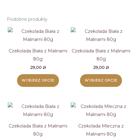
Podobne produkty
Czekolada Biała z Malinami
Czekolada Biała z Malinami
80g
80g
29,00
zł
29,00
zł
Ten
Ten
WYBIERZ OPCJE
WYBIERZ OPCJE
produkt
produk
ma
ma
wiele
wiele
wariantów.
wariant
Opcje
Opcje
można
można
Czekolada Biała z Malinami
Czekolada Mleczna z
wybrać
wybrać
80g
Malinami 80g