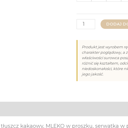
ilość
DODAJ D
Czekolada
Pistacjowa
Produkt jest wyrobem rę
z
charakter poglądowy, a z
właściwości surowca po
Pistacjami
różnić się kształtem, od
niedoskonałości, które n
80g
jego jakość.
, tłuszcz kakaowy, MLEKO w proszku, serwatka w 