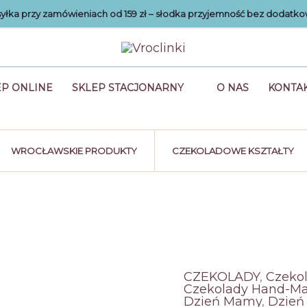
łka przy zamówieniach od 159 zł – słodka przyjemność bez dodatko
EP ONLINE
SKLEP STACJONARNY
O NAS
KONTA
WROCŁAWSKIE PRODUKTY
CZEKOLADOWE KSZTAŁTY
CZEKOLADY
,
Czekol
Czekolady Hand-M
Dzień Mamy
,
Dzie