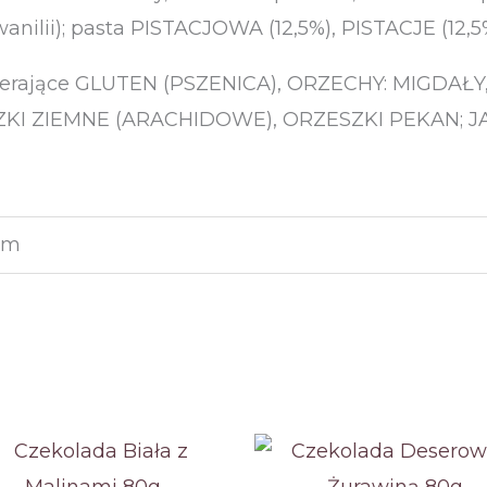
anilii); pasta PISTACJOWA (12,5%), PISTACJE (12,5
wierające GLUTEN (PSZENICA), ORZECHY: MIGDAŁ
 ZIEMNE (ARACHIDOWE), ORZESZKI PEKAN; JAJA
 cm