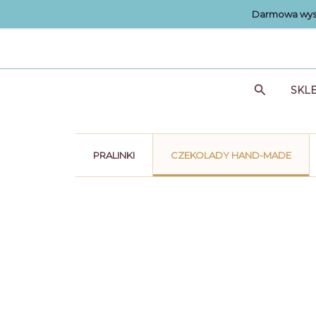
Przejdź
Darmowa wysy
do
treści
Szukaj
SKL
PRALINKI
CZEKOLADY HAND-MADE