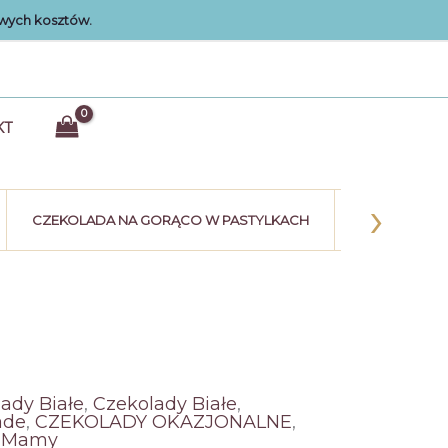
wych kosztów.
KT
›
CZEKOLADA NA GORĄCO W PASTYLKACH
KULE CZEK
ady Białe
,
Czekolady Białe
,
ade
,
CZEKOLADY OKAZJONALNE
,
ń Mamy