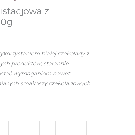
istacjowa z
80g
ykorzystaniem białej czekolady z
ych produktów, starannie
rostać wymaganiom nawet
ających smakoszy czekoladowych