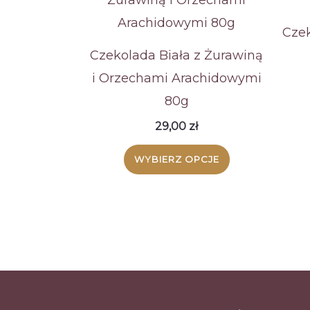
Czek
Czekolada Biała z Żurawiną
i Orzechami Arachidowymi
80g
29,00
zł
Ten
WYBIERZ OPCJE
produkt
ma
wiele
wariantów.
Opcje
można
wybrać