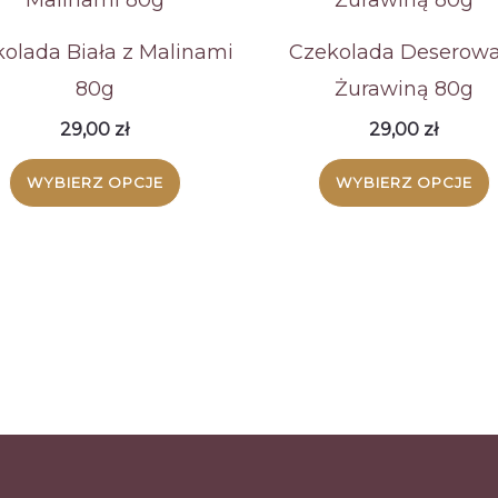
olada Biała z Malinami
Czekolada Deserowa
80g
Żurawiną 80g
29,00
zł
29,00
zł
Ten
WYBIERZ OPCJE
WYBIERZ OPCJE
produkt
ma
wiele
wariantów.
Opcje
można
wybrać
na
stronie