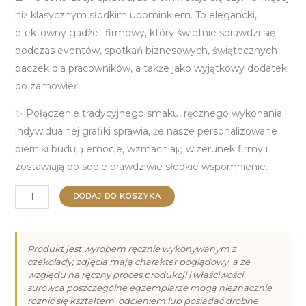
niż klasycznym słodkim upominkiem. To elegancki,
efektowny gadżet firmowy, który świetnie sprawdzi się
podczas eventów, spotkań biznesowych, świątecznych
paczek dla pracowników, a także jako wyjątkowy dodatek
do zamówień.
✨ Połączenie tradycyjnego smaku, ręcznego wykonania i
indywidualnej grafiki sprawia, że nasze personalizowane
pierniki budują emocje, wzmacniają wizerunek firmy i
zostawiają po sobie prawdziwie słodkie wspomnienie.
ilość
DODAJ DO KOSZYKA
Piernik
8
x
Produkt jest wyrobem ręcznie wykonywanym z
czekolady; zdjęcia mają charakter poglądowy, a ze
8
względu na ręczny proces produkcji i właściwości
z
surowca poszczególne egzemplarze mogą nieznacznie
Twoim
różnić się kształtem, odcieniem lub posiadać drobne