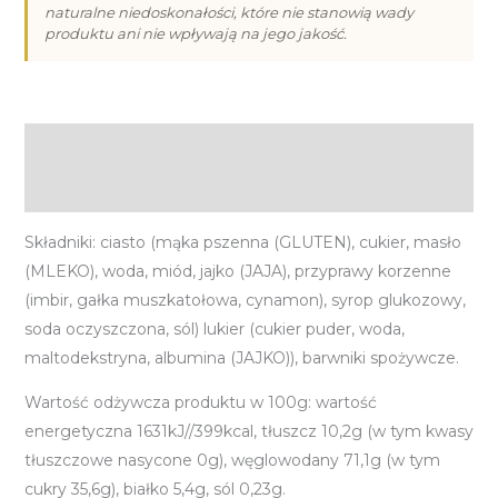
naturalne niedoskonałości, które nie stanowią wady
Logo
produktu ani nie wpływają na jego jakość.
Opis
Informacje dodatkowe
Składniki: ciasto (mąka pszenna (GLUTEN), cukier, masło
(MLEKO), woda, miód, jajko (JAJA), przyprawy korzenne
(imbir, gałka muszkatołowa, cynamon), syrop glukozowy,
soda oczyszczona, sól) lukier (cukier puder, woda,
maltodekstryna, albumina (JAJKO)), barwniki spożywcze.
Wartość odżywcza produktu w 100g: wartość
energetyczna 1631kJ//399kcal, tłuszcz 10,2g (w tym kwasy
tłuszczowe nasycone 0g), węglowodany 71,1g (w tym
cukry 35,6g), białko 5,4g, sól 0,23g.