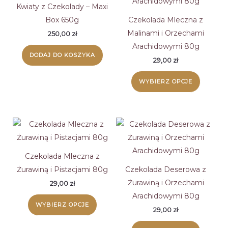
Kwiaty z Czekolady – Maxi
Box 650g
Czekolada Mleczna z
Malinami i Orzechami
250,00
zł
Arachidowymi 80g
DODAJ DO KOSZYKA
29,00
zł
Ten
WYBIERZ OPCJE
produk
ma
wiele
wariant
Opcje
można
Czekolada Mleczna z
wybrać
Żurawiną i Pistacjami 80g
Czekolada Deserowa z
na
Żurawiną i Orzechami
29,00
zł
stronie
Arachidowymi 80g
Ten
WYBIERZ OPCJE
produk
produkt
29,00
zł
ma
Ten