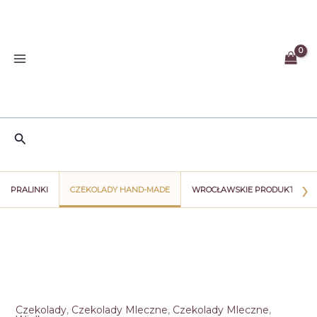
Przejdź
do
treści
Szukaj
›
PRALINKI
CZEKOLADY HAND-MADE
WROCŁAWSKIE PRODUKTY
Czekolady
,
Czekolady Mleczne
,
Czekolady Mleczne
,