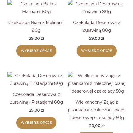
Czekolada Biała z Malinami
Czekolada Deserowa z
80g
Żurawiną 80g
29,00
zł
29,00
zł
Ten
Ten
WYBIERZ OPCJE
WYBIERZ OPCJE
produkt
produk
ma
ma
wiele
wiele
wariantów.
wariant
Opcje
Opcje
można
można
Czekolada Deserowa z
wybrać
wybrać
Żurawiną i Pistacjami 80g
Wielkanocny Zając z
na
na
pisankami z mlecznej, białej
29,00
zł
stronie
stronie
i deserowej czekolady 50g
Ten
WYBIERZ OPCJE
produktu
produk
produkt
20,00
zł