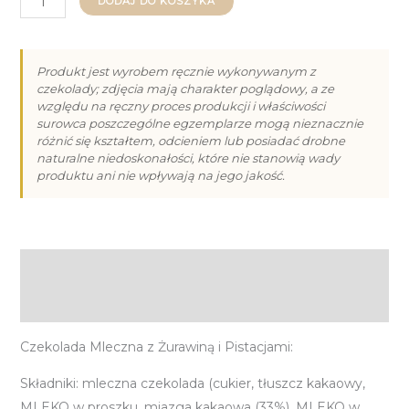
DODAJ DO KOSZYKA
Czekolada
Mleczna
z
Produkt jest wyrobem ręcznie wykonywanym z
czekolady; zdjęcia mają charakter poglądowy, a ze
Żurawiną
względu na ręczny proces produkcji i właściwości
i
surowca poszczególne egzemplarze mogą nieznacznie
Pistacjami
różnić się kształtem, odcieniem lub posiadać drobne
naturalne niedoskonałości, które nie stanowią wady
80g
produktu ani nie wpływają na jego jakość.
Opis
Informacje dodatkowe
Czekolada Mleczna z Żurawiną i Pistacjami:
Składniki: mleczna czekolada (cukier, tłuszcz kakaowy,
MLEKO w proszku, miazga kakaowa (33%), MLEKO w