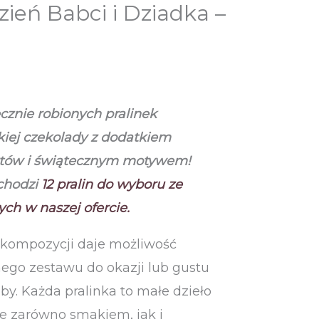
zień Babci i Dziadka –
cznie robionych pralinek
iej czekolady
z dodatkiem
któw i świątecznym motywem!
chodzi
12
pralin do wyboru ze
ch w naszej ofercie.
 kompozycji daje możliwość
ego zestawu do okazji lub gustu
y. Każda pralinka to małe dzieło
ce zarówno smakiem, jak i