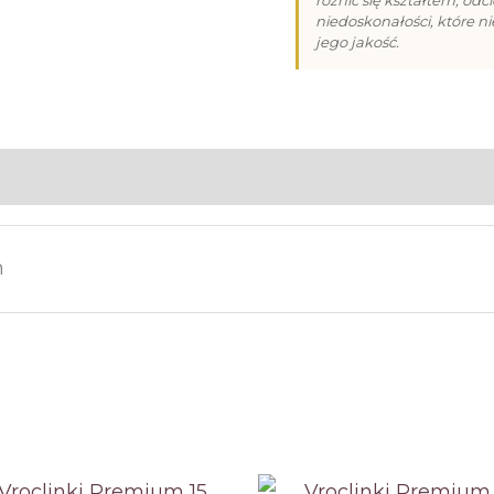
niedoskonałości, które n
i
jego jakość.
Dziadka
-
12
m