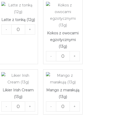
Latte z tonką (12g)
-
+
Kokos z owocami
egzotycznymi
(13g)
-
+
Likier Irish Cream
Mango z marakują
(13g)
(13g)
-
+
-
+