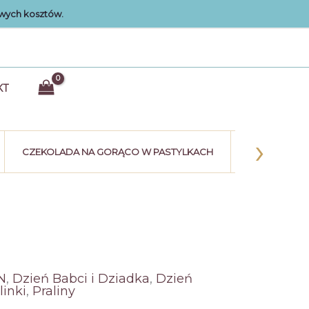
wych kosztów.
KT
›
CZEKOLADA NA GORĄCO W PASTYLKACH
KULE CZEK
N
,
Dzień Babci i Dziadka
,
Dzień
linki
,
Praliny