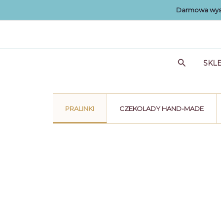
Przejdź
Darmowa wysy
do
treści
Szukaj
SKL
PRALINKI
CZEKOLADY HAND-MADE