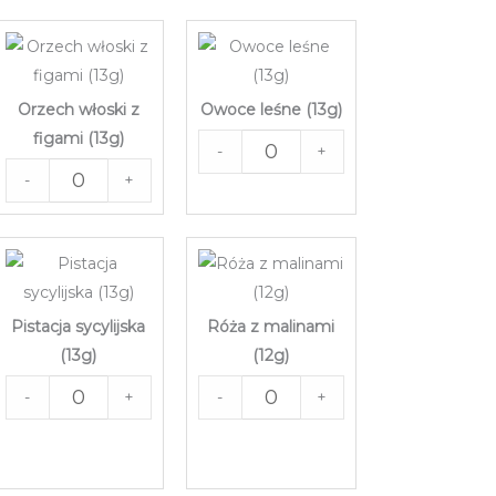
Orzech włoski z
Owoce leśne (13g)
figami (13g)
-
+
-
+
Pistacja sycylijska
Róża z malinami
(13g)
(12g)
-
+
-
+