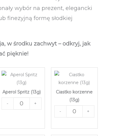
nały wybór na prezent, elegancki
ub finezyjną formę słodkiej
a, w środku zachwyt – odkryj, jak
ć pięknie!
Aperol Spritz (13g)
Ciastko korzenne
(13g)
-
+
-
+