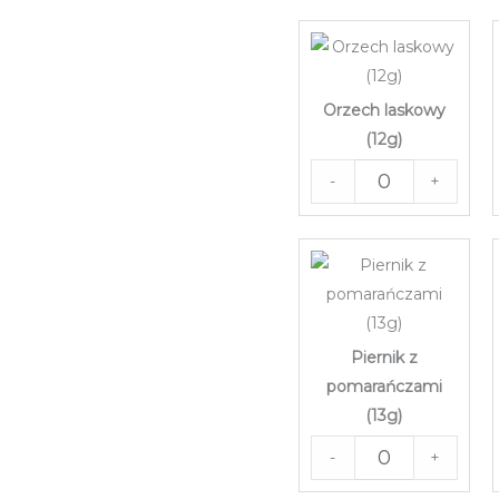
Orzech laskowy
(12g)
-
+
Piernik z
pomarańczami
(13g)
-
+