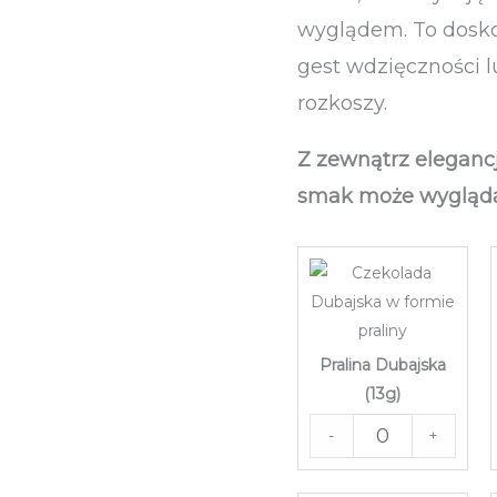
wyglądem. To dosko
gest wdzięczności l
rozkoszy.
Z zewnątrz elegancj
smak może wygląda
Pralina Dubajska
(13g)
-
+