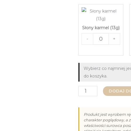
Słony karmel (13g)
-
+
Wybierz co najmniej j
do koszyka.
ilość
DODAJ D
Praliny
na
Produkt jest wyrobem rę
Dzień
charakter poglądowy, a z
właściwości surowca po
Babci
różnić się kształtem, od