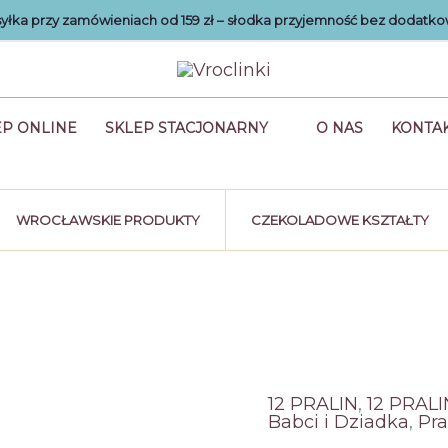
łka przy zamówieniach od 159 zł – słodka przyjemność bez dodatko
EP ONLINE
SKLEP STACJONARNY
O NAS
KONTA
WROCŁAWSKIE PRODUKTY
CZEKOLADOWE KSZTAŁTY
12 PRALIN
,
12 PRALI
Babci i Dziadka
,
Pra