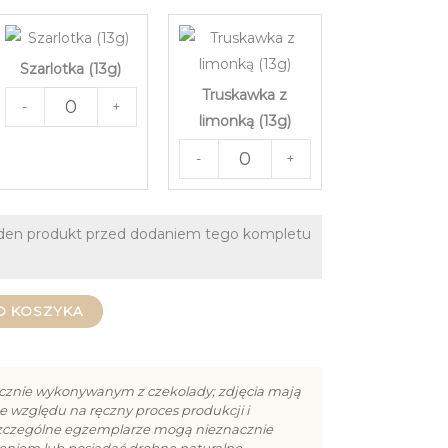
Szarlotka (13g)
Truskawka z
-
+
limonką (13g)
-
+
eden produkt przed dodaniem tego kompletu
O KOSZYKA
cznie wykonywanym z czekolady; zdjęcia mają
e względu na ręczny proces produkcji i
szczególne egzemplarze mogą nieznacznie
cieniem lub posiadać drobne naturalne