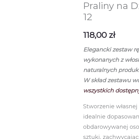
Praliny na D
12
118,00
zł
Elegancki zestaw rę
wykonanych z włosk
naturalnych produ
W skład zestawu w
wszystkich dostępny
Stworzenie własnej
idealnie dopasowan
obdarowywanej osob
sztuki, zachwycają