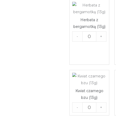
Herbata z
bergamotką (13g)
-
+
Kwiat czarnego
bzu (13g)
-
+