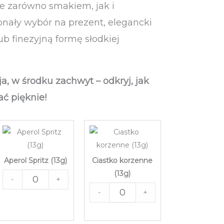
ce zarówno smakiem, jak i
nały wybór na prezent, elegancki
ub finezyjną formę słodkiej
a, w środku zachwyt – odkryj, jak
ć pięknie!
Aperol Spritz (13g)
Ciastko korzenne
(13g)
-
+
-
+