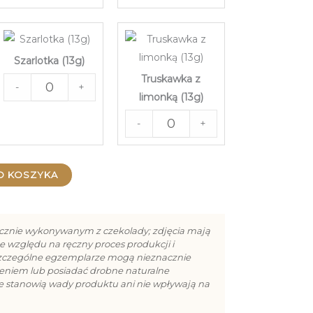
Szarlotka (13g)
Truskawka z
-
+
limonką (13g)
-
+
O KOSZYKA
cznie wykonywanym z czekolady; zdjęcia mają
e względu na ręczny proces produkcji i
szczególne egzemplarze mogą nieznacznie
cieniem lub posiadać drobne naturalne
ie stanowią wady produktu ani nie wpływają na