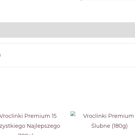
–
15
m