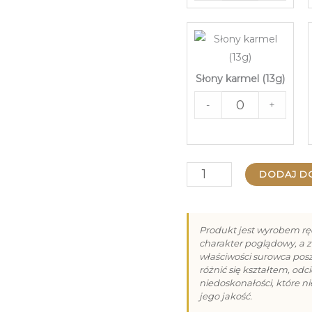
Słony karmel (13g)
-
+
ilość
DODAJ D
Praliny
na
Produkt jest wyrobem rę
Dzień
charakter poglądowy, a z
właściwości surowca po
Babci
różnić się kształtem, od
niedoskonałości, które n
i
jego jakość.
Dziadka