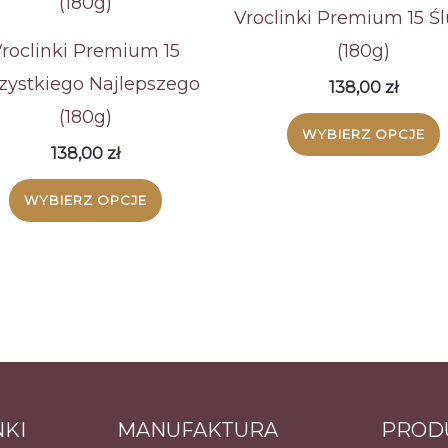
Vroclinki Premium 15 Ś
roclinki Premium 15
(180g)
ystkiego Najlepszego
138,00
zł
(180g)
WYBIERZ OPCJE
138,00
zł
WYBIERZ OPCJE
NKI
MANUFAKTURA
PROD