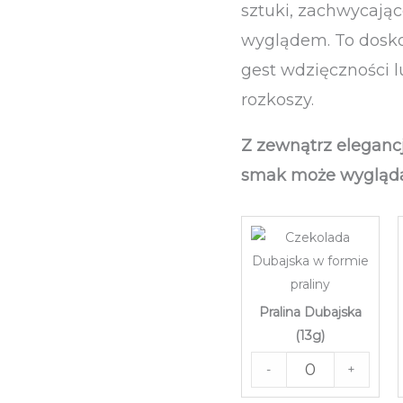
sztuki, zachwycają
wyglądem. To dosko
gest wdzięczności l
rozkoszy.
Z zewnątrz elegancj
smak może wygląda
Pralina Dubajska
(13g)
-
+