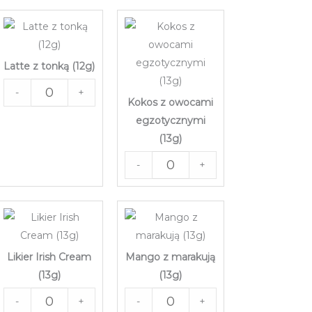
Latte z tonką (12g)
-
+
Kokos z owocami
egzotycznymi
(13g)
-
+
Likier Irish Cream
Mango z marakują
(13g)
(13g)
-
+
-
+