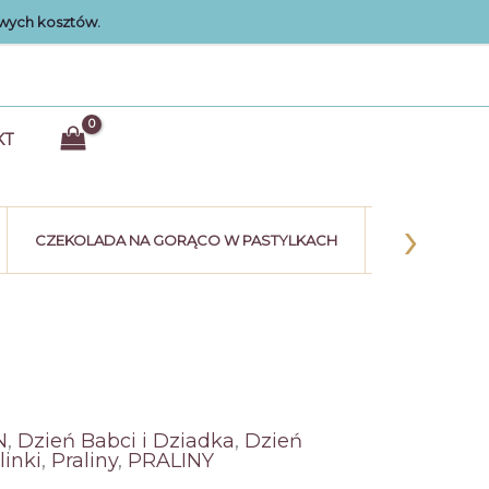
wych kosztów.
KT
›
CZEKOLADA NA GORĄCO W PASTYLKACH
KULE CZEK
N
,
Dzień Babci i Dziadka
,
Dzień
linki
,
Praliny
,
PRALINY