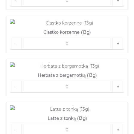
-
+
Ciastko korzenne (13g)
-
+
Herbata z bergamotką (13g)
-
+
Latte z tonką (13g)
-
+