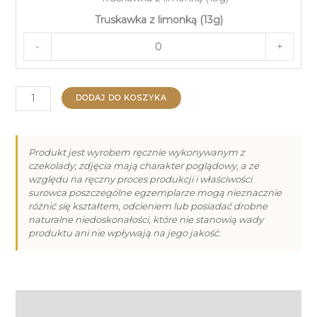
Truskawka z limonką (13g)
-
+
ilość
DODAJ DO KOSZYKA
Praliny
na
Dzień
Produkt jest wyrobem ręcznie wykonywanym z
czekolady; zdjęcia mają charakter poglądowy, a ze
Babci
względu na ręczny proces produkcji i właściwości
i
surowca poszczególne egzemplarze mogą nieznacznie
Dziadka
różnić się kształtem, odcieniem lub posiadać drobne
naturalne niedoskonałości, które nie stanowią wady
-
produktu ani nie wpływają na jego jakość.
6
Informacje dodatkowe