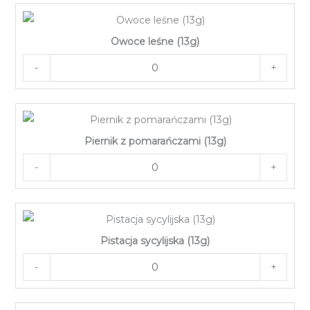
Owoce leśne (13g)
-
+
Piernik z pomarańczami (13g)
-
+
Pistacja sycylijska (13g)
-
+