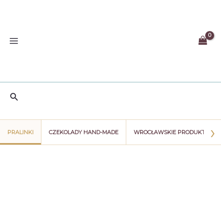
Przejdź
do
treści
Szukaj
›
PRALINKI
CZEKOLADY HAND-MADE
WROCŁAWSKIE PRODUKTY