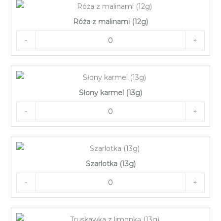
Róża z malinami (12g)
-
+
Słony karmel (13g)
-
+
Szarlotka (13g)
-
+