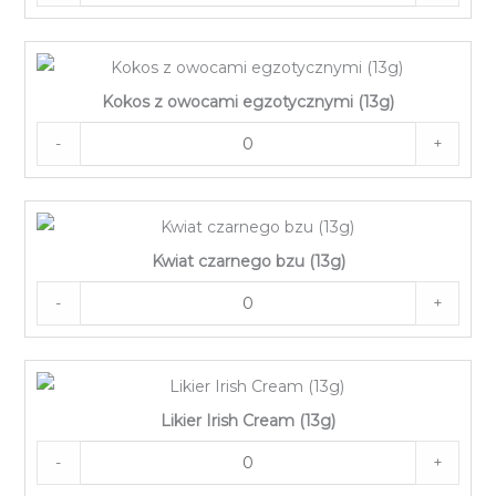
Kokos z owocami egzotycznymi (13g)
-
+
Kwiat czarnego bzu (13g)
-
+
Likier Irish Cream (13g)
-
+