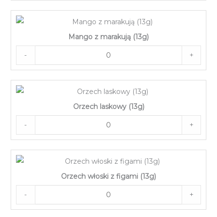
Mango z marakują (13g)
-
+
Orzech laskowy (13g)
-
+
Orzech włoski z figami (13g)
-
+