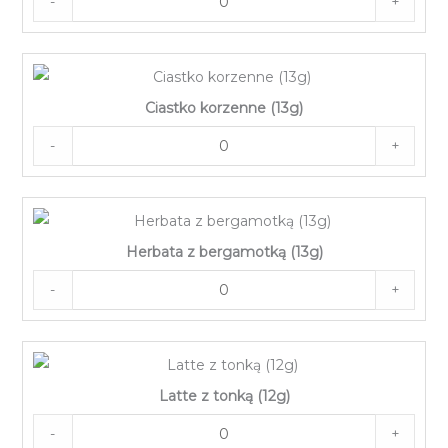
-
+
Ciastko korzenne (13g)
-
+
Herbata z bergamotką (13g)
-
+
Latte z tonką (12g)
-
+