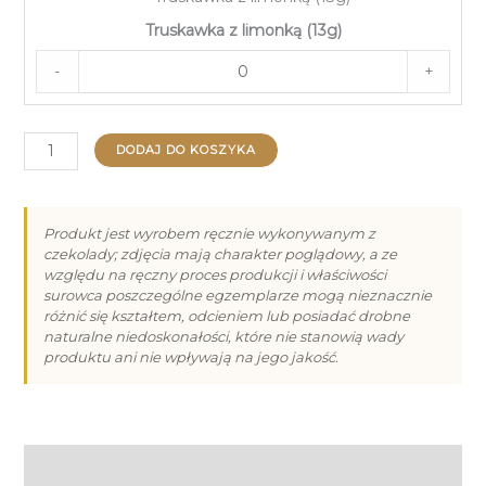
Truskawka z limonką (13g)
-
+
ilość
DODAJ DO KOSZYKA
Praliny
na
Dzień
Produkt jest wyrobem ręcznie wykonywanym z
czekolady; zdjęcia mają charakter poglądowy, a ze
Babci
względu na ręczny proces produkcji i właściwości
i
surowca poszczególne egzemplarze mogą nieznacznie
Dziadka
różnić się kształtem, odcieniem lub posiadać drobne
naturalne niedoskonałości, które nie stanowią wady
-
produktu ani nie wpływają na jego jakość.
6
Informacje dodatkowe