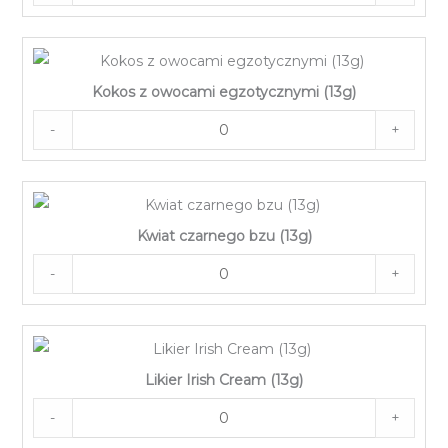
Kokos z owocami egzotycznymi (13g)
-
+
Kwiat czarnego bzu (13g)
-
+
Likier Irish Cream (13g)
-
+