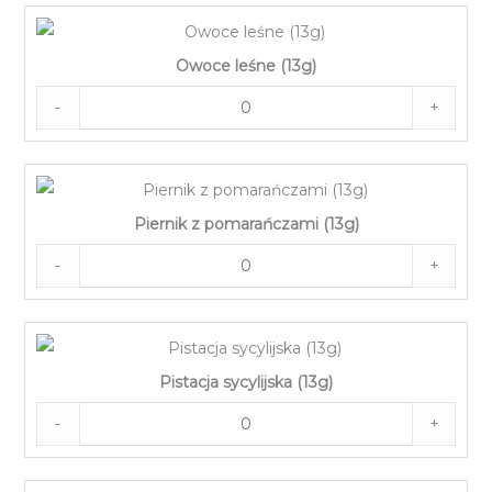
Owoce leśne (13g)
-
+
Piernik z pomarańczami (13g)
-
+
Pistacja sycylijska (13g)
-
+