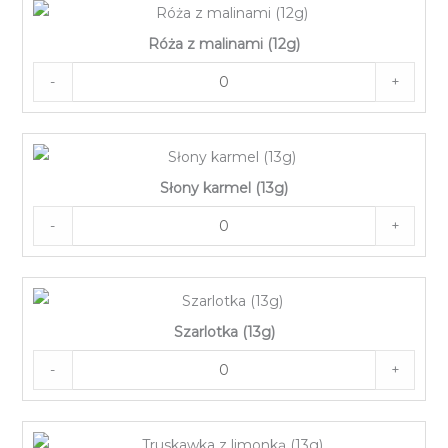
Róża z malinami (12g)
-
+
Słony karmel (13g)
-
+
Szarlotka (13g)
-
+