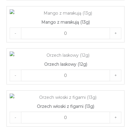
Mango z marakują (13g)
-
+
Orzech laskowy (12g)
-
+
Orzech włoski z figami (13g)
-
+