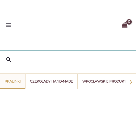
Przejdź
do
treści
Szukaj
›
PRALINKI
CZEKOLADY HAND-MADE
WROCŁAWSKIE PRODUKTY