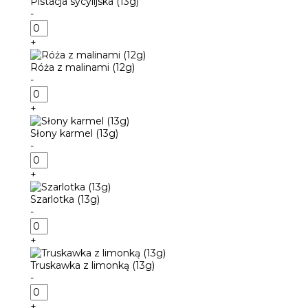
Pistacja sycylijska (13g)
(13g)
-
ilość
Pistacja
+
sycylijska
(13g)
Róża z malinami (12g)
-
ilość
Róża
+
z
malinami
Słony karmel (13g)
(12g)
-
ilość
Słony
+
karmel
(13g)
Szarlotka (13g)
-
ilość
Szarlotka
+
(13g)
Truskawka z limonką (13g)
-
ilość
Truskawka
+