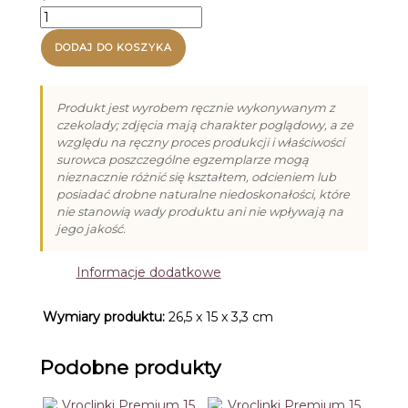
z
ilość
limonką
Praliny
(13g)
na
DODAJ DO KOSZYKA
Dzień
Babci
i
Produkt jest wyrobem ręcznie wykonywanym z
Dziadka
czekolady; zdjęcia mają charakter poglądowy, a ze
-
względu na ręczny proces produkcji i właściwości
6
surowca poszczególne egzemplarze mogą
nieznacznie różnić się kształtem, odcieniem lub
posiadać drobne naturalne niedoskonałości, które
nie stanowią wady produktu ani nie wpływają na
jego jakość.
Informacje dodatkowe
Wymiary produktu:
26,5 x 15 x 3,3 cm
Podobne produkty