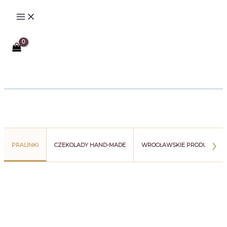
Przejdź
do
treści
Szukaj
›
PRALINKI
CZEKOLADY HAND-MADE
WROCŁAWSKIE PRODUKTY