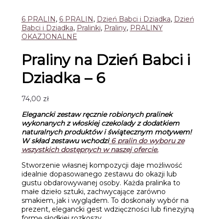
6 PRALIN
,
6 PRALIN
,
Dzień Babci i Dziadka
,
Dzień
Babci i Dziadka
,
Pralinki
,
Praliny
,
PRALINY
OKAZJONALNE
Praliny na Dzień Babci i
Dziadka – 6
74,00
zł
Elegancki zestaw ręcznie robionych pralinek
wykonanych z włoskiej czekolady
z dodatkiem
naturalnych produktów i świątecznym motywem!
W skład zestawu wchodzi
6
pralin do wyboru ze
wszystkich dostępnych w naszej ofercie.
Stworzenie własnej kompozycji daje możliwość
idealnie dopasowanego zestawu do okazji lub
gustu obdarowywanej osoby. Każda pralinka to
małe dzieło sztuki, zachwycające zarówno
smakiem, jak i wyglądem. To doskonały wybór na
prezent, elegancki gest wdzięczności lub finezyjną
formę słodkiej rozkoszy.