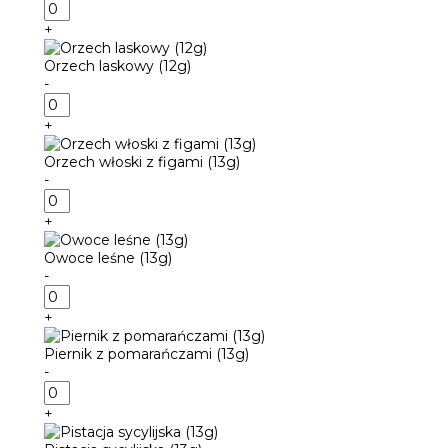
ilość
Mango
+
z
marakują
Orzech laskowy (12g)
(13g)
-
ilość
Orzech
+
laskowy
(12g)
Orzech włoski z figami (13g)
-
ilość
Orzech
+
włoski
z
Owoce leśne (13g)
figami
-
(13g)
ilość
Owoce
+
leśne
(13g)
Piernik z pomarańczami (13g)
-
ilość
Piernik
+
z
pomarańczami