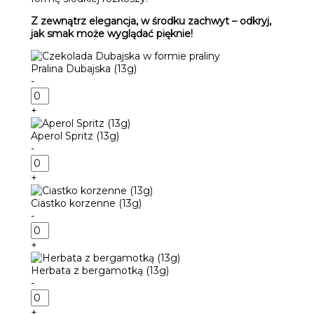
Z zewnątrz elegancja, w środku zachwyt – odkryj,
jak smak może wyglądać pięknie!
Pralina Dubajska (13g)
-
ilość
Pralina
+
Dubajska
(13g)
Aperol Spritz (13g)
-
ilość
Aperol
+
Spritz
(13g)
Ciastko korzenne (13g)
-
ilość
Ciastko
+
korzenne
(13g)
Herbata z bergamotką (13g)
-
ilość
Herbata
+