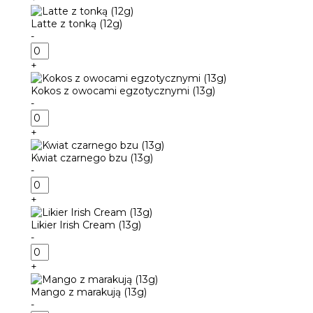
z
bergamotką
Latte z tonką (12g)
(13g)
-
ilość
Latte
+
z
tonką
Kokos z owocami egzotycznymi (13g)
(12g)
-
ilość
Kokos
+
z
owocami
Kwiat czarnego bzu (13g)
egzotycznymi
-
(13g)
ilość
Kwiat
+
czarnego
bzu
Likier Irish Cream (13g)
(13g)
-
ilość
Likier
+
Irish
Cream
Mango z marakują (13g)
(13g)
-