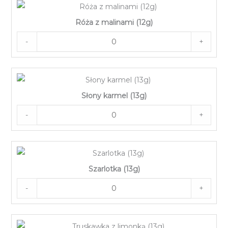
Róża z malinami (12g)
-
+
Słony karmel (13g)
-
+
Szarlotka (13g)
-
+