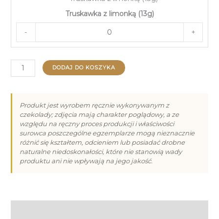
Truskawka z limonką (13g)
-
+
ilość
DODAJ DO KOSZYKA
Praliny
na
Dzień
Produkt jest wyrobem ręcznie wykonywanym z
czekolady; zdjęcia mają charakter poglądowy, a ze
Babci
względu na ręczny proces produkcji i właściwości
i
surowca poszczególne egzemplarze mogą nieznacznie
Dziadka
różnić się kształtem, odcieniem lub posiadać drobne
naturalne niedoskonałości, które nie stanowią wady
-
produktu ani nie wpływają na jego jakość.
9
Informacje dodatkowe