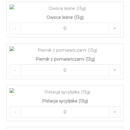
Owoce leśne (13g)
-
+
Piernik z pomarańczami (13g)
-
+
Pistacja sycylijska (13g)
-
+