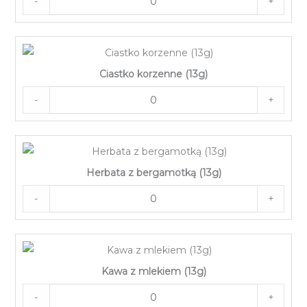
-
+
Ciastko korzenne (13g)
-
+
Herbata z bergamotką (13g)
-
+
Kawa z mlekiem (13g)
-
+