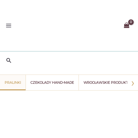
Przejdź
do
treści
Szukaj
›
PRALINKI
CZEKOLADY HAND-MADE
WROCŁAWSKIE PRODUKTY