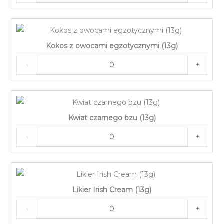
Kokos z owocami egzotycznymi (13g)
-
+
Kwiat czarnego bzu (13g)
-
+
Likier Irish Cream (13g)
-
+