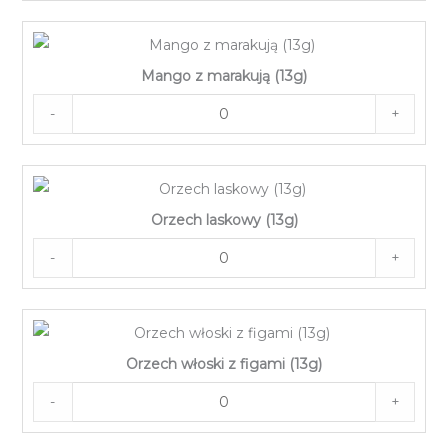
Mango z marakują (13g)
-
+
Orzech laskowy (13g)
-
+
Orzech włoski z figami (13g)
-
+