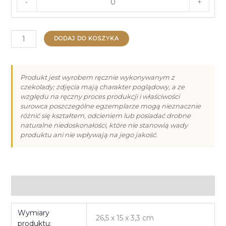
-
+
ilość
DODAJ DO KOSZYKA
Praliny
na
Walentynki
Produkt jest wyrobem ręcznie wykonywanym z
czekolady; zdjęcia mają charakter poglądowy, a ze
-
względu na ręczny proces produkcji i właściwości
6
surowca poszczególne egzemplarze mogą nieznacznie
różnić się kształtem, odcieniem lub posiadać drobne
naturalne niedoskonałości, które nie stanowią wady
produktu ani nie wpływają na jego jakość.
Informacje dodatkowe
Wymiary
26,5 x 15 x 3,3 cm
produktu: