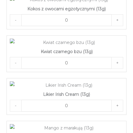
Kokos z owocami egzotycznymi (13g)
-
+
Kwiat czarnego bzu (13g)
-
+
Likier Irish Cream (13g)
-
+