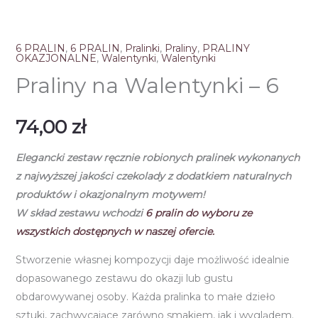
6 PRALIN
,
6 PRALIN
,
Pralinki
,
Praliny
,
PRALINY
OKAZJONALNE
,
Walentynki
,
Walentynki
Praliny na Walentynki – 6
74,00
zł
Elegancki zestaw ręcznie robionych pralinek
wykonanych
z najwyższej jakości czekolady
z dodatkiem naturalnych
produktów i okazjonalnym motywem!
W skład zestawu wchodzi
6
pralin do wyboru ze
wszystkich dostępnych w naszej ofercie.
Stworzenie własnej kompozycji daje możliwość idealnie
dopasowanego zestawu do okazji lub gustu
obdarowywanej osoby. Każda pralinka to małe dzieło
sztuki, zachwycające zarówno smakiem, jak i wyglądem.