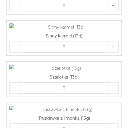
-
+
Słony karmel (13g)
-
+
Szarlotka (13g)
-
+
Truskawka z limonką (13g)