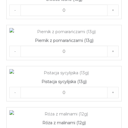
-
+
Piernik z pomarańczami (13g)
-
+
Pistacja sycylijska (13g)
-
+
Róża z malinami (12g)