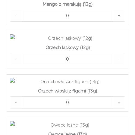
Mango z marakują (13g)
-
+
Orzech laskowy (12g)
-
+
Orzech włoski z figami (13g)
-
+
Owoce leśne (13g)