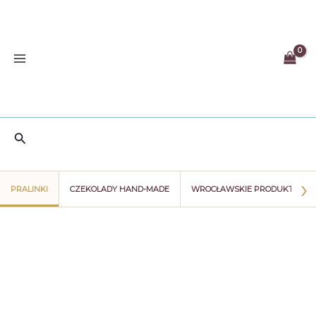
Przejdź
do
treści
Szukaj
›
PRALINKI
CZEKOLADY HAND-MADE
WROCŁAWSKIE PRODUKTY