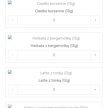
Ciastko korzenne (13g)
-
+
Herbata z bergamotką (13g)
-
+
Latte z tonką (12g)
-
+