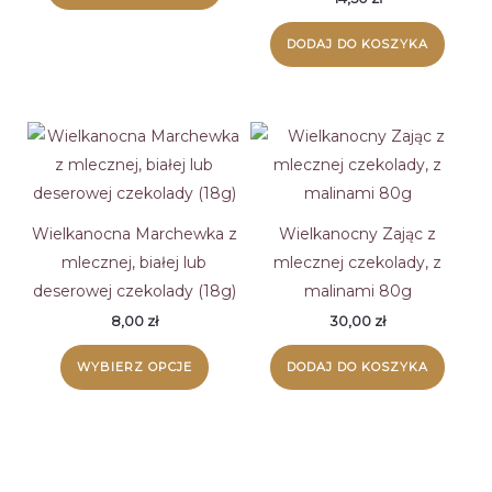
DODAJ DO KOSZYKA
Wielkanocna Marchewka z
Wielkanocny Zając z
mlecznej, białej lub
mlecznej czekolady, z
deserowej czekolady (18g)
malinami 80g
8,00
zł
30,00
zł
Ten
WYBIERZ OPCJE
DODAJ DO KOSZYKA
produkt
ma
wiele
wariantów.