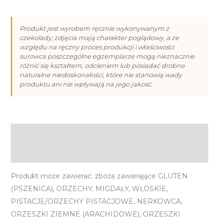
Wielkanocna
pisanka
z
Produkt jest wyrobem ręcznie wykonywanym z
czekolady; zdjęcia mają charakter poglądowy, a ze
mlecznej,
względu na ręczny proces produkcji i właściwości
białej
surowca poszczególne egzemplarze mogą nieznacznie
lub
różnić się kształtem, odcieniem lub posiadać drobne
naturalne niedoskonałości, które nie stanowią wady
deserowej
produktu ani nie wpływają na jego jakość.
czekolady
II
(18g)
Opis
Informacje dodatkowe
Produkt może zawierać: zboża zawierające GLUTEN
(PSZENICA), ORZECHY: MIGDAŁY, WŁOSKIE,
PISTACJE/ORZECHY PISTACJOWE, NERKOWCA,
ORZESZKI ZIEMNE (ARACHIDOWE), ORZESZKI