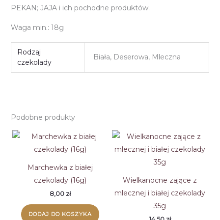
PEKAN; JAJA i ich pochodne produktów.
Waga min.: 18g
Rodzaj
Biała, Deserowa, Mleczna
czekolady
Podobne produkty
Marchewka z białej
czekolady (16g)
Wielkanocne zające z
mlecznej i białej czekolady
8,00
zł
35g
DODAJ DO KOSZYKA
14,50
zł