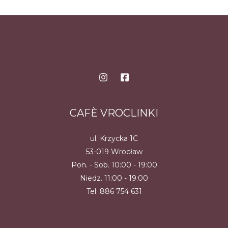
Opcje
można
wybrać
na
stronie
produktu
CAFÈ VROCLINKI
ul. Krzycka 1C
53-019 Wrocław
Pon. - Sob. 10:00 - 19:00
Niedz. 11:00 - 19:00
Tel:
886 754 631