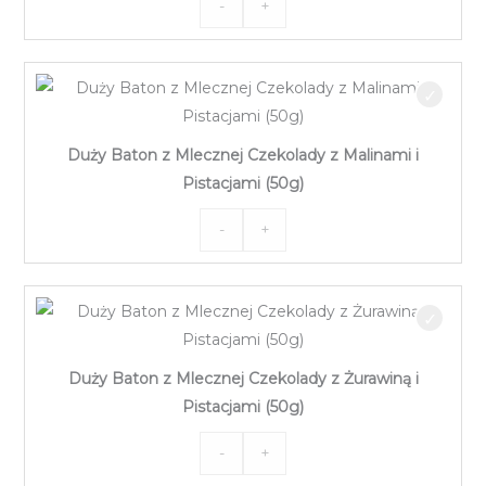
-
+
ilość
i
Duży
Pistacjami
Baton
(50g)
z
Deserowej
Duży Baton z Mlecznej Czekolady z Malinami i
Czekolady
Pistacjami (50g)
z
Żurawiną
-
+
ilość
i
Duży
Pistacjami
Baton
(50g)
z
Mlecznej
Duży Baton z Mlecznej Czekolady z Żurawiną i
Czekolady
Pistacjami (50g)
z
Malinami
-
+
ilość
i