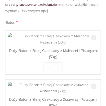
orzechy laskowe w czekoladzie
oraz
kolor wstążki
proszę
wybrać z dostępnych opcji.
Baton
Duży Baton z Białej Czekolady z Malinami i Pistacjami
(50g)
-
+
ilość
Duży
Baton
z
Białej
Duży Baton z Białej Czekolady z Żurawiną i Pistacjami
Czekolady
(50g)