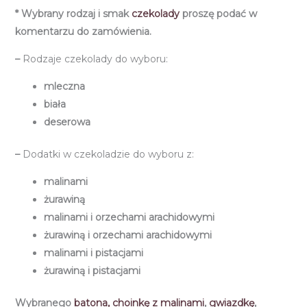
* Wybrany rodzaj i smak
czekolady
proszę podać w
komentarzu do zamówienia.
–
Rodzaje czekolady do wyboru:
mleczna
biała
deserowa
–
Dodatki w czekoladzie do wyboru z:
malinami
żurawiną
malinami i orzechami arachidowymi
żurawiną i orzechami arachidowymi
malinami i pistacjami
żurawiną i pistacjami
Wybranego
batona,
choinkę z malinami
,
gwiazdkę
,