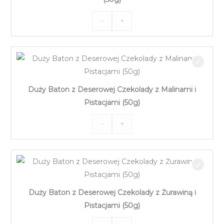
z
Malinami
-
+
ilość
i
Duży
Pistacjami
Baton
(50g)
z
Białej
Duży Baton z Deserowej Czekolady z Malinami i
Czekolady
Pistacjami (50g)
z
Żurawiną
-
+
ilość
i
Duży
Pistacjami
Baton
(50g)
z
Deserowej
Duży Baton z Deserowej Czekolady z Żurawiną i
Czekolady
Pistacjami (50g)
z
Malinami