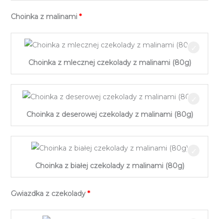
Duży
Pistacjami
Choinka z malinami
Baton
(50g)
z
Mlecznej
Czekolady
Choinka z mlecznej czekolady z malinami (80g)
z
Żurawiną
i
Pistacjami
Choinka z deserowej czekolady z malinami (80g)
(50g)
Choinka z białej czekolady z malinami (80g)
Gwiazdka z czekolady