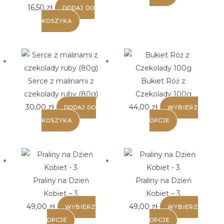
produkt
16,50
zł
DODAJ DO
ma
KOSZYKA
wiele
wariantów.
Opcje
można
Serce z malinami z
Bukiet Róż z
wybrać
czekolady ruby (80g)
Czekolady 100g
na
30,00
zł
44,00
zł
DODAJ DO
WYBIERZ
stronie
Ten
KOSZYKA
OPCJE
produktu
produkt
ma
wiele
wariantów.
Praliny na Dzień
Praliny na Dzień
Opcje
Kobiet – 3
Kobiet – 3
można
49,00
zł
49,00
zł
WYBIERZ
WYBIERZ
wybrać
OPCJE
OPCJE
na