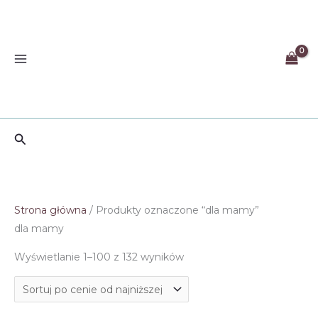
Przejdź
do
treści
Szukaj
Strona główna
/ Produkty oznaczone “dla mamy”
dla mamy
Posortowane
Wyświetlanie 1–100 z 132 wyników
według
ceny:
od