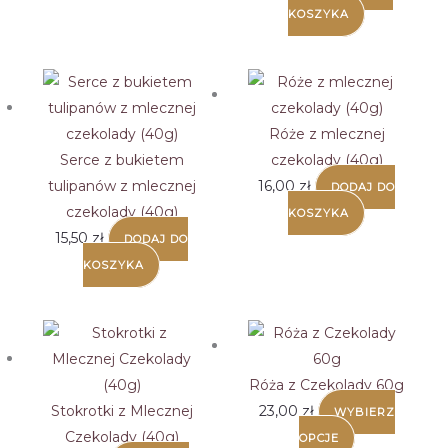
KOSZYKA
Róże z mlecznej
Serce z bukietem
czekolady (40g)
tulipanów z mlecznej
16,00
zł
DODAJ DO
czekolady (40g)
KOSZYKA
15,50
zł
DODAJ DO
KOSZYKA
Róża z Czekolady 60g
Stokrotki z Mlecznej
23,00
zł
WYBIERZ
Ten
Czekolady (40g)
OPCJE