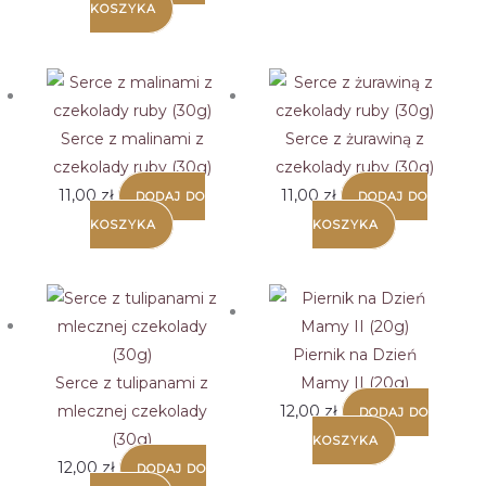
KOSZYKA
Serce z malinami z
Serce z żurawiną z
czekolady ruby (30g)
czekolady ruby (30g)
11,00
zł
11,00
zł
DODAJ DO
DODAJ DO
KOSZYKA
KOSZYKA
Piernik na Dzień
Serce z tulipanami z
Mamy II (20g)
mlecznej czekolady
12,00
zł
DODAJ DO
(30g)
KOSZYKA
12,00
zł
DODAJ DO