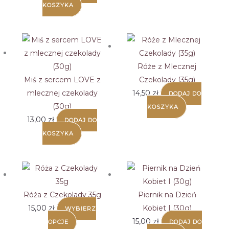
KOSZYKA
Róże z Mlecznej
Miś z sercem LOVE z
Czekolady (35g)
mlecznej czekolady
14,50
zł
DODAJ DO
(30g)
KOSZYKA
13,00
zł
DODAJ DO
KOSZYKA
Róża z Czekolady 35g
Piernik na Dzień
15,00
zł
Kobiet I (30g)
WYBIERZ
Ten
15,00
zł
OPCJE
DODAJ DO