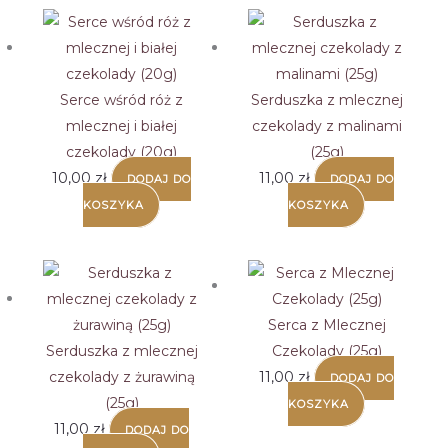
niskiej
do
wysokiej
Serce wśród róż z
Serduszka z mlecznej
mlecznej i białej
czekolady z malinami
czekolady (20g)
(25g)
10,00
zł
11,00
zł
DODAJ DO
DODAJ DO
KOSZYKA
KOSZYKA
Serca z Mlecznej
Serduszka z mlecznej
Czekolady (25g)
czekolady z żurawiną
11,00
zł
DODAJ DO
(25g)
KOSZYKA
11,00
zł
DODAJ DO