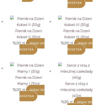
produkt
KOSZYKA
ma
wiele
wariantów.
Opcje
Piernik na Dzień
Piernik na Dzień
można
Kobiet II (30g)
Kobiet III (30g)
wybrać
15,00
zł
15,00
zł
DODAJ DO
DODAJ DO
na
KOSZYKA
KOSZYKA
stronie
produktu
Piernik na Dzień
Mamy I (30g)
Serce z różą z
15,00
zł
mlecznej czekolady
DODAJ DO
(40g)
KOSZYKA
15,50
zł
DODAJ DO