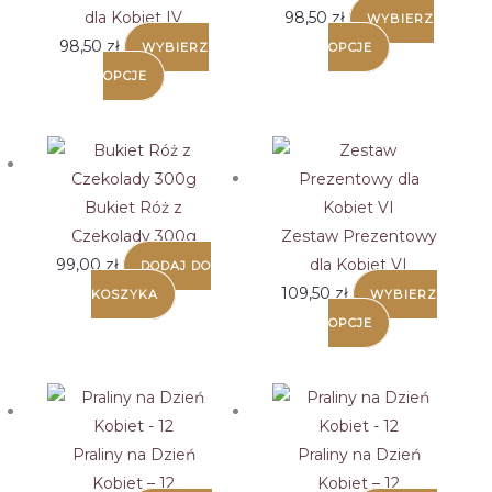
dla Kobiet IV
98,50
zł
WYBIERZ
98,50
zł
WYBIERZ
OPCJE
OPCJE
Bukiet Róż z
Czekolady 300g
Zestaw Prezentowy
99,00
zł
dla Kobiet VI
DODAJ DO
109,50
zł
KOSZYKA
WYBIERZ
OPCJE
Praliny na Dzień
Praliny na Dzień
Kobiet – 12
Kobiet – 12