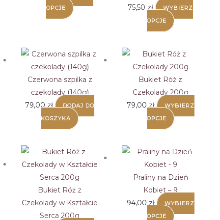
75,50
zł
OPCJE
WYBIERZ
OPCJE
Czerwona szpilka z
Bukiet Róż z
czekolady (140g)
Czekolady 200g
79,00
zł
79,00
zł
DODAJ DO
WYBIERZ
Ten
KOSZYKA
OPCJE
produkt
ma
wiele
wariantów.
Praliny na Dzień
Opcje
Bukiet Róż z
Kobiet – 9
można
Czekolady w Kształcie
94,00
zł
WYBIERZ
wybrać
Serca 200g
OPCJE
na