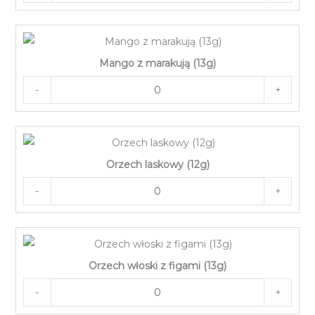
Mango z marakują (13g)
-
+
Orzech laskowy (12g)
-
+
Orzech włoski z figami (13g)
-
+