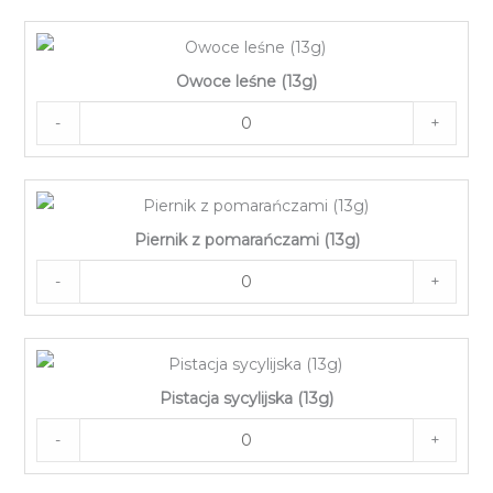
Owoce leśne (13g)
-
+
Piernik z pomarańczami (13g)
-
+
Pistacja sycylijska (13g)
-
+