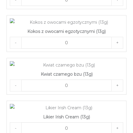
Kokos z owocami egzotycznymi (13g)
-
+
Kwiat czarnego bzu (13g)
-
+
Likier Irish Cream (13g)
-
+