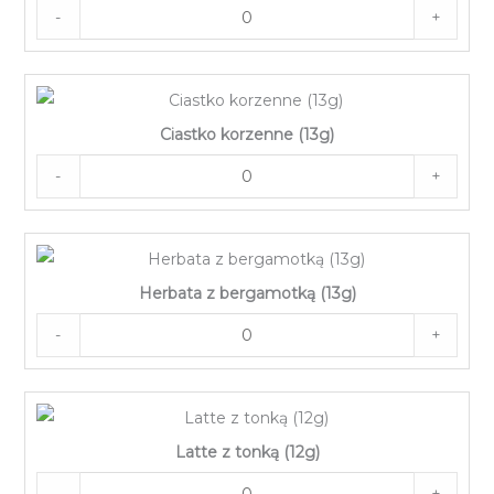
-
+
Ciastko korzenne (13g)
-
+
Herbata z bergamotką (13g)
-
+
Latte z tonką (12g)
-
+