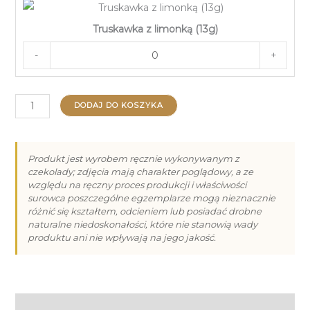
Truskawka z limonką (13g)
-
+
ilość
DODAJ DO KOSZYKA
Praliny
na
Dzień
Produkt jest wyrobem ręcznie wykonywanym z
czekolady; zdjęcia mają charakter poglądowy, a ze
Babci
względu na ręczny proces produkcji i właściwości
i
surowca poszczególne egzemplarze mogą nieznacznie
Dziadka
różnić się kształtem, odcieniem lub posiadać drobne
naturalne niedoskonałości, które nie stanowią wady
-
produktu ani nie wpływają na jego jakość.
3
Informacje dodatkowe