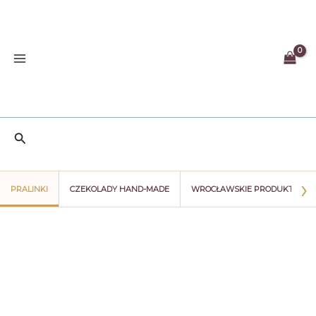
Przejdź
do
treści
Szukaj
›
PRALINKI
CZEKOLADY HAND-MADE
WROCŁAWSKIE PRODUKTY