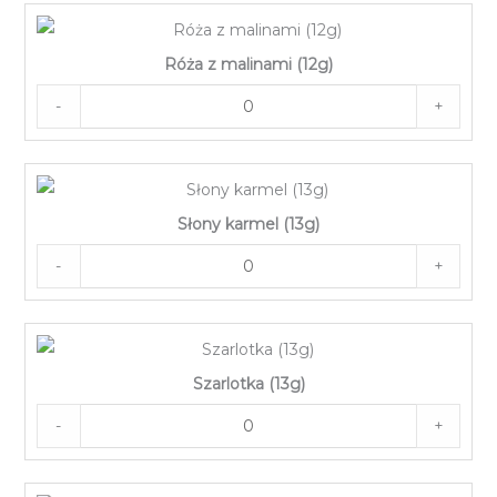
Róża z malinami (12g)
-
+
Słony karmel (13g)
-
+
Szarlotka (13g)
-
+