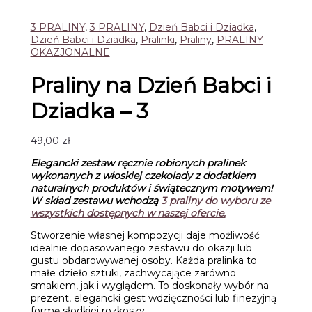
3 PRALINY
,
3 PRALINY
,
Dzień Babci i Dziadka
,
Dzień Babci i Dziadka
,
Pralinki
,
Praliny
,
PRALINY
OKAZJONALNE
Praliny na Dzień Babci i
Dziadka – 3
49,00
zł
Elegancki zestaw ręcznie robionych pralinek
wykonanych z włoskiej czekolady
z dodatkiem
naturalnych produktów i świątecznym motywem!
W skład zestawu wchodzą
3
praliny do wyboru ze
wszystkich dostępnych w naszej ofercie.
Stworzenie własnej kompozycji daje możliwość
idealnie dopasowanego zestawu do okazji lub
gustu obdarowywanej osoby. Każda pralinka to
małe dzieło sztuki, zachwycające zarówno
smakiem, jak i wyglądem. To doskonały wybór na
prezent, elegancki gest wdzięczności lub finezyjną
formę słodkiej rozkoszy.