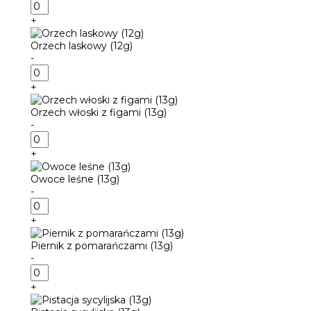
ilość
Mango
+
z
marakują
Orzech laskowy (12g)
(13g)
-
ilość
Orzech
+
laskowy
(12g)
Orzech włoski z figami (13g)
-
ilość
Orzech
+
włoski
z
Owoce leśne (13g)
figami
-
(13g)
ilość
Owoce
+
leśne
(13g)
Piernik z pomarańczami (13g)
-
ilość
Piernik
+
z
pomarańczami