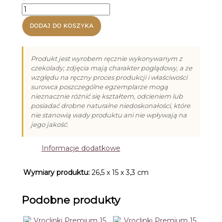
z
ilość
limonką
Praliny
(13g)
na
DODAJ DO KOSZYKA
Dzień
Babci
i
Produkt jest wyrobem ręcznie wykonywanym z
Dziadka
czekolady; zdjęcia mają charakter poglądowy, a ze
-
względu na ręczny proces produkcji i właściwości
3
surowca poszczególne egzemplarze mogą
nieznacznie różnić się kształtem, odcieniem lub
posiadać drobne naturalne niedoskonałości, które
nie stanowią wady produktu ani nie wpływają na
jego jakość.
Informacje dodatkowe
Wymiary produktu:
26,5 x 15 x 3,3 cm
Podobne produkty