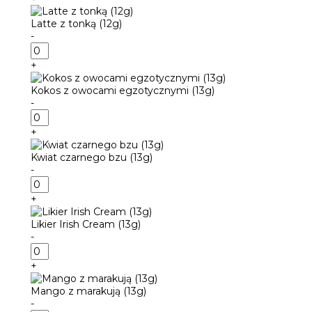
z
bergamotką
Latte z tonką (12g)
(13g)
-
ilość
Latte
+
z
tonką
Kokos z owocami egzotycznymi (13g)
(12g)
-
ilość
Kokos
+
z
owocami
Kwiat czarnego bzu (13g)
egzotycznymi
-
(13g)
ilość
Kwiat
+
czarnego
bzu
Likier Irish Cream (13g)
(13g)
-
ilość
Likier
+
Irish
Cream
Mango z marakują (13g)
(13g)
-