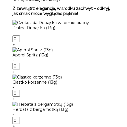
Z zewnątrz elegancja, w środku zachwyt – odkryj,
jak smak może wyglądać pięknie!
Pralina Dubajska (13g)
-
ilość
Pralina
+
Dubajska
(13g)
Aperol Spritz (13g)
-
ilość
Aperol
+
Spritz
(13g)
Ciastko korzenne (13g)
-
ilość
Ciastko
+
korzenne
(13g)
Herbata z bergamotką (13g)
-
ilość
Herbata
+