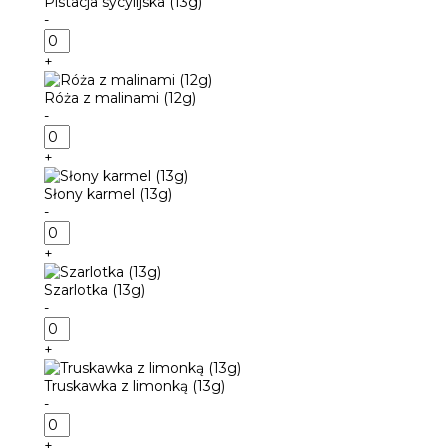
Pistacja sycylijska (13g)
(13g)
-
ilość
Pistacja
+
sycylijska
(13g)
Róża z malinami (12g)
-
ilość
Róża
+
z
malinami
Słony karmel (13g)
(12g)
-
ilość
Słony
+
karmel
(13g)
Szarlotka (13g)
-
ilość
Szarlotka
+
(13g)
Truskawka z limonką (13g)
-
ilość
Truskawka
+