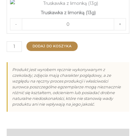
Truskawka z limonką (13g)
-
+
ilość
DODAJ DO KOSZYKA
Praliny
na
Dzień
Produkt jest wyrobem ręcznie wykonywanym z
czekolady; zdjęcia mają charakter poglądowy, a ze
Babci
względu na ręczny proces produkcji i właściwości
i
surowca poszczególne egzemplarze mogą nieznacznie
Dziadka
różnić się kształtem, odcieniem lub posiadać drobne
naturalne niedoskonałości, które nie stanowią wady
-
produktu ani nie wpływają na jego jakość.
3
Informacje dodatkowe