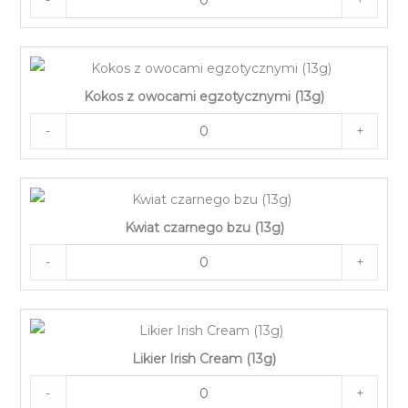
Kokos z owocami egzotycznymi (13g)
-
+
Kwiat czarnego bzu (13g)
-
+
Likier Irish Cream (13g)
-
+