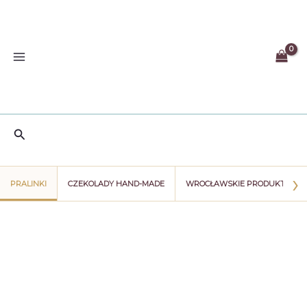
Przejdź
do
treści
Szukaj
›
PRALINKI
CZEKOLADY HAND-MADE
WROCŁAWSKIE PRODUKTY