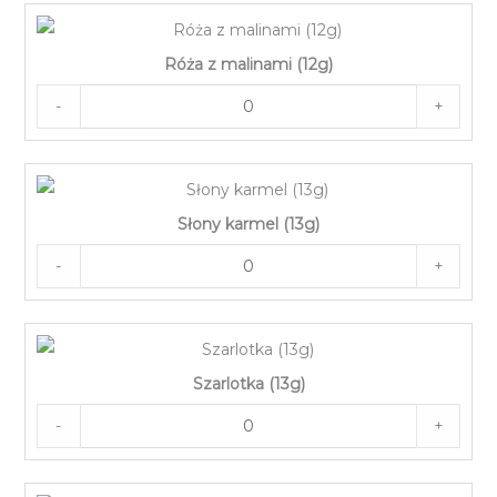
Róża z malinami (12g)
-
+
Słony karmel (13g)
-
+
Szarlotka (13g)
-
+