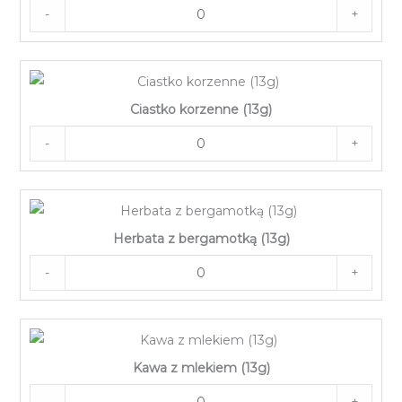
-
+
Ciastko korzenne (13g)
-
+
Herbata z bergamotką (13g)
-
+
Kawa z mlekiem (13g)
-
+