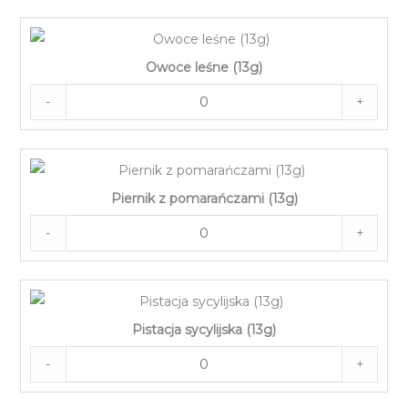
Owoce leśne (13g)
-
+
Piernik z pomarańczami (13g)
-
+
Pistacja sycylijska (13g)
-
+