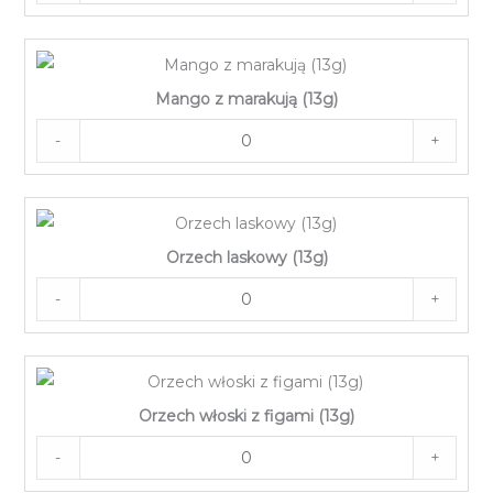
Mango z marakują (13g)
-
+
Orzech laskowy (13g)
-
+
Orzech włoski z figami (13g)
-
+