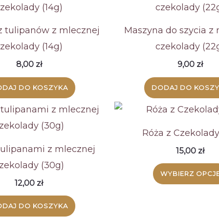
 tulipanów z mlecznej
Maszyna do szycia z 
zekolady (14g)
czekolady (22
8,00
zł
9,00
zł
DAJ DO KOSZYKA
DODAJ DO KOSZ
Róża z Czekolady
tulipanami z mlecznej
15,00
zł
zekolady (30g)
WYBIERZ OPCJ
12,00
zł
DAJ DO KOSZYKA