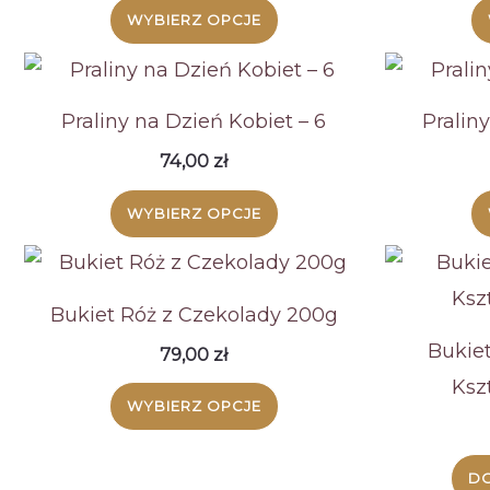
WYBIERZ OPCJE
Praliny na Dzień Kobiet – 6
Pralin
74,00
zł
WYBIERZ OPCJE
Bukiet Róż z Czekolady 200g
Bukie
79,00
zł
Ksz
Ten
WYBIERZ OPCJE
produkt
ma
DO