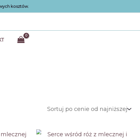
wych kosztów.
KT