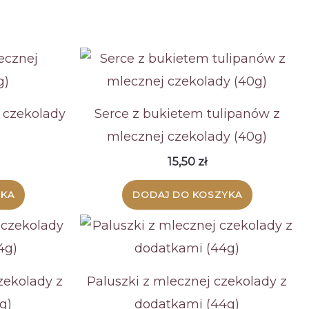
wariantów.
Opcje
można
wybrać
na
j czekolady
Serce z bukietem tulipanów z
stronie
mlecznej czekolady (40g)
produktu
15,50
zł
YKA
DODAJ DO KOSZYKA
zekolady z
Paluszki z mlecznej czekolady z
g)
dodatkami (44g)