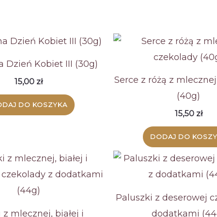
a Dzień Kobiet III (30g)
Serce z różą z mleczne
15,00
zł
(40g)
DAJ DO KOSZYKA
15,50
zł
DODAJ DO KOSZ
Paluszki z deserowej c
 z mlecznej, białej i
dodatkami (44