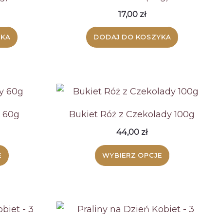
17,00
zł
YKA
DODAJ DO KOSZYKA
y 60g
Bukiet Róż z Czekolady 100g
44,00
zł
Ten
Ten
E
WYBIERZ OPCJE
produkt
produkt
ma
ma
wiele
wiele
wariantów.
wariantów.