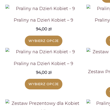
wiele
wariantów.
Opcje
Praliny na Dzień Kobiet – 9
Pralin
można
94,00
zł
wybrać
WYBIERZ OPCJE
na
stronie
produktu
Praliny na Dzień Kobiet – 9
Zestaw Pr
94,00
zł
WYBIERZ OPCJE