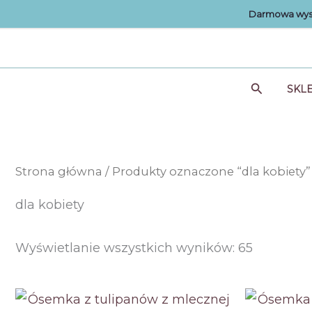
Przejdź
Darmowa wysy
do
treści
Szukaj
SKL
Strona główna
/ Produkty oznaczone “dla kobiety”
dla kobiety
Posorto
Wyświetlanie wszystkich wyników: 65
według
ceny:
od
niskiej
do