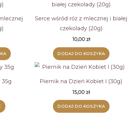
mlecznej
Serce wśród róż z mlecznej i białej
g)
czekolady (20g)
10,00
zł
YKA
DODAJ DO KOSZYKA
 35g
Piernik na Dzień Kobiet I (30g)
15,00
zł
Ten
E
DODAJ DO KOSZYKA
produkt
ma
wiele