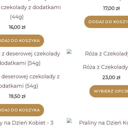
 czekolady z dodatkami
17,00
zł
(44g)
DODAJ DO KOSZ
16,00
zł
DAJ DO KOSZYKA
Róża z Czekolad
z deserowej czekolady z
23,00
zł
odatkami (54g)
WYBIERZ OPCJ
19,50
zł
DAJ DO KOSZYKA