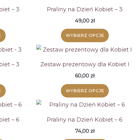
Opcje
Opcje
iet – 3
Praliny na Dzień Kobiet – 3
można
można
49,00
zł
wybrać
wybrać
E
WYBIERZ OPCJE
na
na
stronie
stronie
produktu
produktu
iet – 3
Zestaw prezentowy dla Kobiet I
60,00
zł
E
WYBIERZ OPCJE
iet – 6
Praliny na Dzień Kobiet – 6
74,00
zł